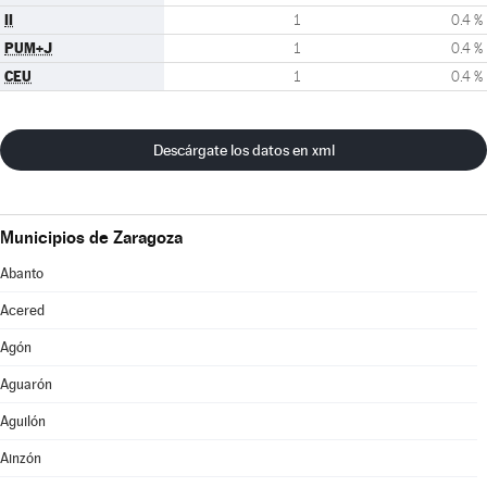
II
1
0.4 %
PUM+J
1
0.4 %
CEU
1
0.4 %
Descárgate los datos en xml
Municipios de Zaragoza
Abanto
Acered
Agón
Aguarón
Aguilón
Ainzón