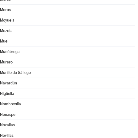
Moros
Moyuela
Mozota
Muel
Munébrega
Murero
Murillo de Gállego
Navardún
Nigüella
Nombrevilla
Nonaspe
Novallas
Novillas