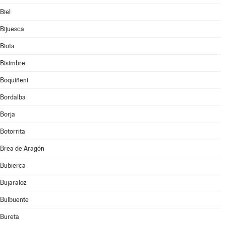
Biel
Bijuesca
Biota
Bisimbre
Boquiñeni
Bordalba
Borja
Botorrita
Brea de Aragón
Bubierca
Bujaraloz
Bulbuente
Bureta