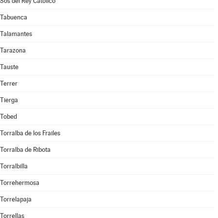
Sos del Rey Católico
Tabuenca
Talamantes
Tarazona
Tauste
Terrer
Tierga
Tobed
Torralba de los Frailes
Torralba de Ribota
Torralbilla
Torrehermosa
Torrelapaja
Torrellas