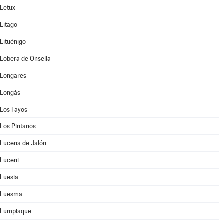
Letux
Litago
Lituénigo
Lobera de Onsella
Longares
Longás
Los Fayos
Los Pintanos
Lucena de Jalón
Luceni
Luesia
Luesma
Lumpiaque