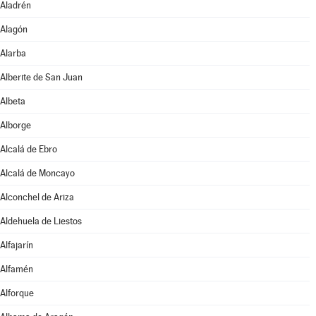
Aladrén
Alagón
Alarba
Alberite de San Juan
Albeta
Alborge
Alcalá de Ebro
Alcalá de Moncayo
Alconchel de Ariza
Aldehuela de Liestos
Alfajarín
Alfamén
Alforque