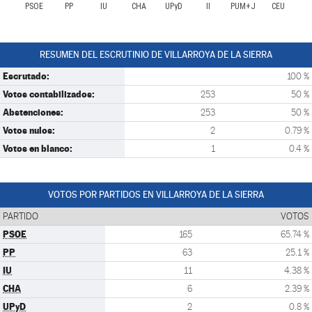
PSOE
PP
IU
CHA
UPyD
II
PUM+J
CEU
RESUMEN DEL ESCRUTINIO DE VILLARROYA DE LA SIERRA
Escrutado:
100 %
Votos contabilizados:
253
50 %
Abstenciones:
253
50 %
Votos nulos:
2
0.79 %
Votos en blanco:
1
0.4 %
VOTOS POR PARTIDOS EN VILLARROYA DE LA SIERRA
PARTIDO
VOTOS
PSOE
165
65.74 %
PP
63
25.1 %
IU
11
4.38 %
CHA
6
2.39 %
UPyD
2
0.8 %