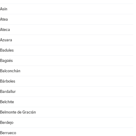
Asín
Atea
Ateca
Azuara
Badules
Bagüés
Balconchán
Bárboles
Bardallur
Belchite
Belmonte de Gracián
Berdejo
Berrueco