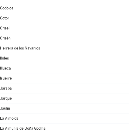
Godojos
Gotor
Grisel
Grisén
Herrera de los Navarros
Ibdes
Illueca
Isuerre
Jaraba
Jarque
Jaulín
La Almolda
La Almunia de Doña Godina