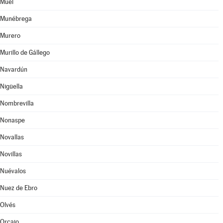
Muel
Munébrega
Murero
Murillo de Gállego
Navardún
Nigüella
Nombrevilla
Nonaspe
Novallas
Novillas
Nuévalos
Nuez de Ebro
Olvés
Orcajo