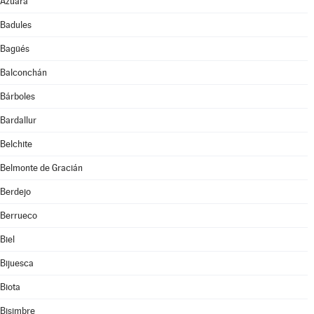
Azuara
Badules
Bagüés
Balconchán
Bárboles
Bardallur
Belchite
Belmonte de Gracián
Berdejo
Berrueco
Biel
Bijuesca
Biota
Bisimbre