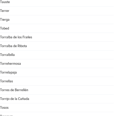
Tauste
Terrer
Tierga
Tobed
Torralba de los Frailes
Torralba de Ribota
Torralbilla
Torrehermosa
Torrelapaja
Torrellas
Torres de Berrellén
Torrijo de la Cañada
Tosos