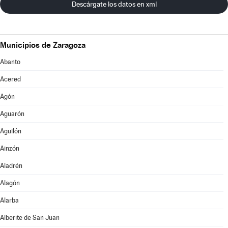
Descárgate los datos en xml
Municipios de Zaragoza
Abanto
Acered
Agón
Aguarón
Aguilón
Ainzón
Aladrén
Alagón
Alarba
Alberite de San Juan