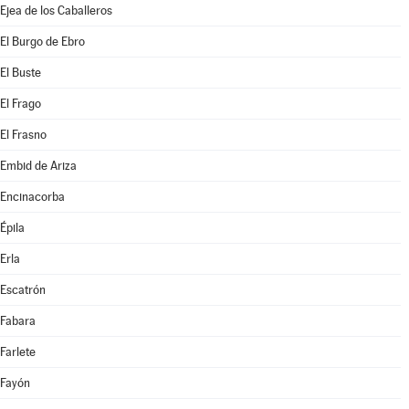
Ejea de los Caballeros
El Burgo de Ebro
El Buste
El Frago
El Frasno
Embid de Ariza
Encinacorba
Épila
Erla
Escatrón
Fabara
Farlete
Fayón