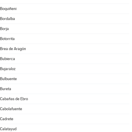
Boquiñeni
Bordalba
Borja
Botorrita
Brea de Aragón
Bubierca
Bujaraloz
Bulbuente
Bureta
Cabañas de Ebro
Cabolafuente
Cadrete
Calatayud