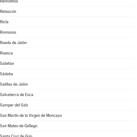
Remolinos
Retascón
Ricla
Romanos
Rueda de Jalón
Ruesca
Sabiñán
Sádaba
Salillas de Jalón
Salvatierra de Esca
Samper del Salz
San Martín de la Virgen de Moncayo
San Mateo de Gállego
Santa Cruz de Grío