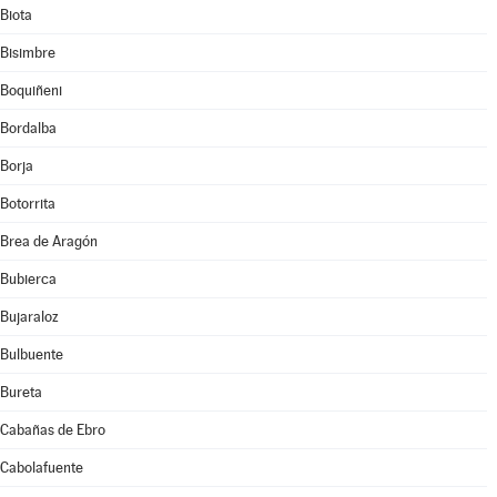
Biota
Bisimbre
Boquiñeni
Bordalba
Borja
Botorrita
Brea de Aragón
Bubierca
Bujaraloz
Bulbuente
Bureta
Cabañas de Ebro
Cabolafuente