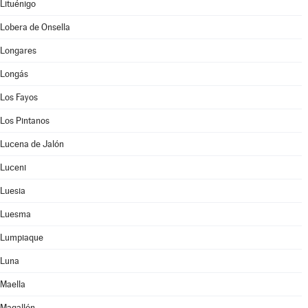
Lituénigo
Lobera de Onsella
Longares
Longás
Los Fayos
Los Pintanos
Lucena de Jalón
Luceni
Luesia
Luesma
Lumpiaque
Luna
Maella
Magallón