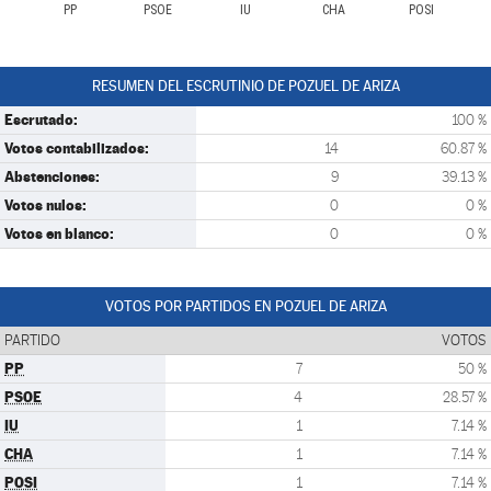
PP
PSOE
IU
CHA
POSI
RESUMEN DEL ESCRUTINIO DE POZUEL DE ARIZA
Escrutado:
100 %
Votos contabilizados:
14
60.87 %
Abstenciones:
9
39.13 %
Votos nulos:
0
0 %
Votos en blanco:
0
0 %
VOTOS POR PARTIDOS EN POZUEL DE ARIZA
PARTIDO
VOTOS
PP
7
50 %
PSOE
4
28.57 %
IU
1
7.14 %
CHA
1
7.14 %
POSI
1
7.14 %