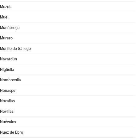
Mozota
Muel
Munébrega
Murero
Murillo de Gállego
Navardún
Nigüella
Nombrevilla
Nonaspe
Novallas
Novillas
Nuévalos
Nuez de Ebro