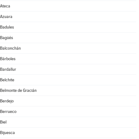
Ateca
Azuara
Badules
Bagüés
Balconchán
Bárboles
Bardallur
Belchite
Belmonte de Gracián
Berdejo
Berrueco
Biel
Bijuesca