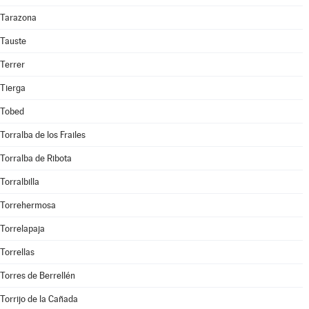
Tarazona
Tauste
Terrer
Tierga
Tobed
Torralba de los Frailes
Torralba de Ribota
Torralbilla
Torrehermosa
Torrelapaja
Torrellas
Torres de Berrellén
Torrijo de la Cañada