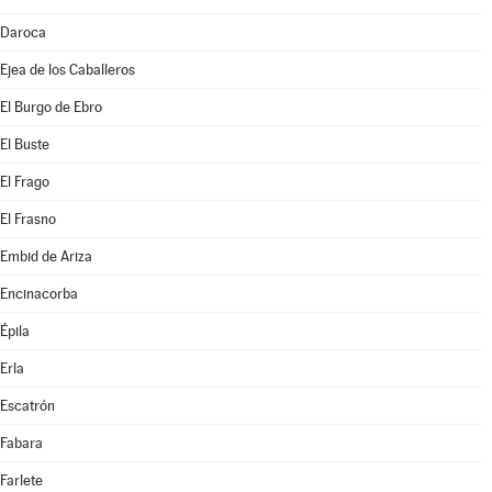
Daroca
Ejea de los Caballeros
El Burgo de Ebro
El Buste
El Frago
El Frasno
Embid de Ariza
Encinacorba
Épila
Erla
Escatrón
Fabara
Farlete