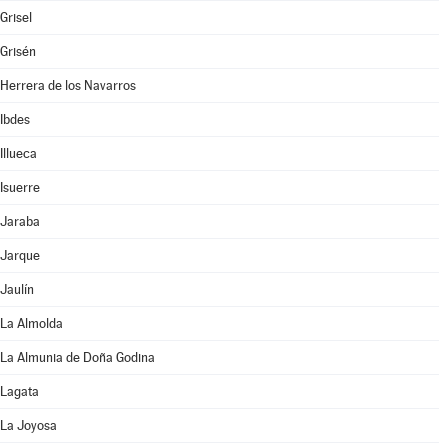
Grisel
Grisén
Herrera de los Navarros
Ibdes
Illueca
Isuerre
Jaraba
Jarque
Jaulín
La Almolda
La Almunia de Doña Godina
Lagata
La Joyosa