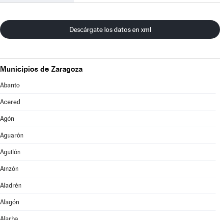
Descárgate los datos en xml
Municipios de Zaragoza
Abanto
Acered
Agón
Aguarón
Aguilón
Ainzón
Aladrén
Alagón
Alarba