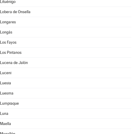
Lituénigo
Lobera de Onsella
Longares
Longás
Los Fayos
Los Pintanos
Lucena de Jalón
Luceni
Luesia
Luesma
Lumpiaque
Luna
Maella
Magallón