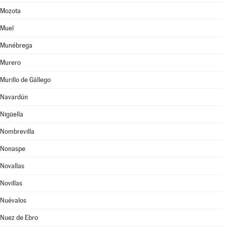
Mozota
Muel
Munébrega
Murero
Murillo de Gállego
Navardún
Nigüella
Nombrevilla
Nonaspe
Novallas
Novillas
Nuévalos
Nuez de Ebro