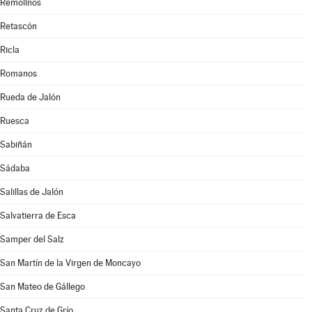
Remolinos
Retascón
Ricla
Romanos
Rueda de Jalón
Ruesca
Sabiñán
Sádaba
Salillas de Jalón
Salvatierra de Esca
Samper del Salz
San Martín de la Virgen de Moncayo
San Mateo de Gállego
Santa Cruz de Grío