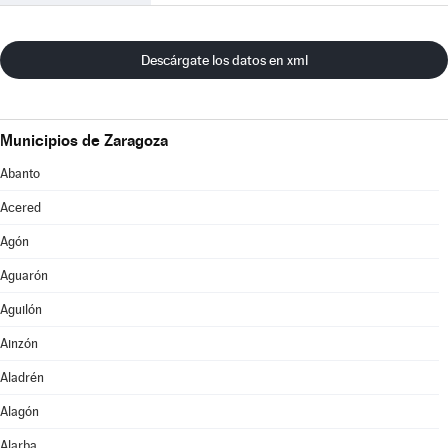
Descárgate los datos en xml
Municipios de Zaragoza
Abanto
Acered
Agón
Aguarón
Aguilón
Ainzón
Aladrén
Alagón
Alarba