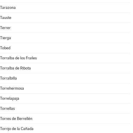
Tarazona
Tauste
Terrer
Tierga
Tobed
Torralba de los Frailes
Torralba de Ribota
Torralbilla
Torrehermosa
Torrelapaja
Torrellas
Torres de Berrellén
Torrijo de la Cañada