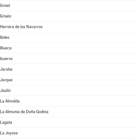
Grisel
Grisén
Herrera de los Navarros
Ibdes
Illueca
Isuerre
Jaraba
Jarque
Jaulín
La Almolda
La Almunia de Doña Godina
Lagata
La Joyosa