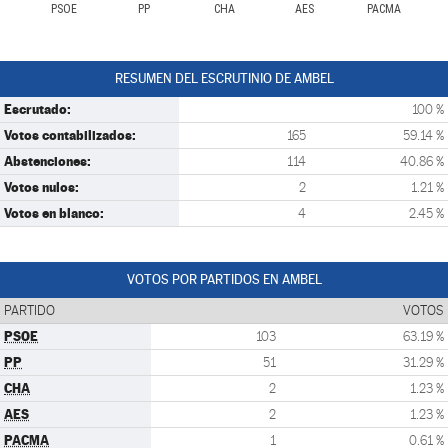
PSOE
PP
CHA
AES
PACMA
RESUMEN DEL ESCRUTINIO DE AMBEL
Escrutado:
100 %
Votos contabilizados:
165
59.14 %
Abstenciones:
114
40.86 %
Votos nulos:
2
1.21 %
Votos en blanco:
4
2.45 %
VOTOS POR PARTIDOS EN AMBEL
PARTIDO
VOTOS
PSOE
103
63.19 %
PP
51
31.29 %
CHA
2
1.23 %
AES
2
1.23 %
PACMA
1
0.61 %