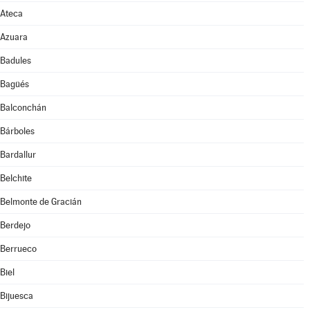
Ateca
Azuara
Badules
Bagüés
Balconchán
Bárboles
Bardallur
Belchite
Belmonte de Gracián
Berdejo
Berrueco
Biel
Bijuesca