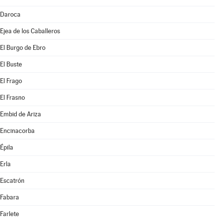
Daroca
Ejea de los Caballeros
El Burgo de Ebro
El Buste
El Frago
El Frasno
Embid de Ariza
Encinacorba
Épila
Erla
Escatrón
Fabara
Farlete