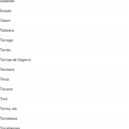
Sudanell
Sunyer
Talarn
Talavera
Tàrrega
Tarrés
Tarroja de Segarra
Térmens
Tírvia
Tiurana
Torà
Torms, els
Tornabous
Torrebesses