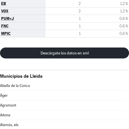
EB
2
1,2 %
VOX
2
1,2 %
PUM+J
1
0,6 %
FNC
1
0,6 %
MPIC
1
0,6 %
Descárgate los datos en xml
Municipios de Lleida
Abella de la Conca
Àger
Agramunt
Aitona
Alamús, els