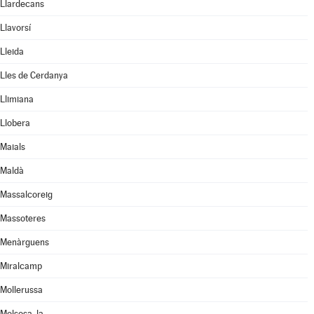
Llardecans
Llavorsí
Lleida
Lles de Cerdanya
Llimiana
Llobera
Maials
Maldà
Massalcoreig
Massoteres
Menàrguens
Miralcamp
Mollerussa
Molsosa, la