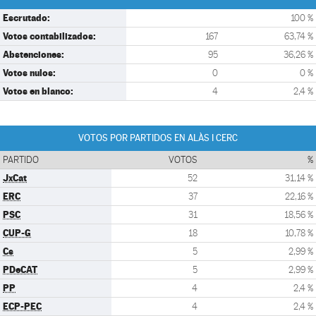
Escrutado:
100 %
Votos contabilizados:
167
63,74 %
Abstenciones:
95
36,26 %
Votos nulos:
0
0 %
Votos en blanco:
4
2,4 %
VOTOS POR PARTIDOS EN ALÀS I CERC
PARTIDO
VOTOS
%
JxCat
52
31,14 %
ERC
37
22,16 %
PSC
31
18,56 %
CUP-G
18
10,78 %
Cs
5
2,99 %
PDeCAT
5
2,99 %
PP
4
2,4 %
ECP-PEC
4
2,4 %