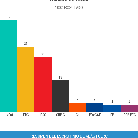
100
%
ESCRUTADO
52
37
31
18
5
5
4
4
JxCat
ERC
PSC
CUP-G
Cs
PDeCAT
PP
ECP-PEC
RESUMEN DEL ESCRUTINIO DE ALÀS I CERC