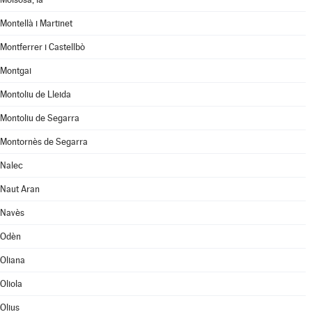
Montellà i Martinet
Montferrer i Castellbò
Montgai
Montoliu de Lleida
Montoliu de Segarra
Montornès de Segarra
Nalec
Naut Aran
Navès
Odèn
Oliana
Oliola
Olius