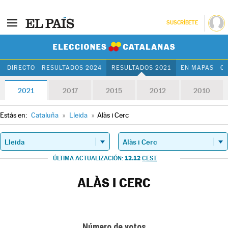
SUSCRÍBETE
Elecciones Cat
DIRECTO
RESULTADOS 2024
RESULTADOS 2021
EN MAPAS
C
2021
2017
2015
2012
2010
Estás en:
Cataluña
»
Lleida
»
Alàs i Cerc
12.12
ÚLTIMA ACTUALIZACIÓN:
CEST
ALÀS I CERC
Número de votos