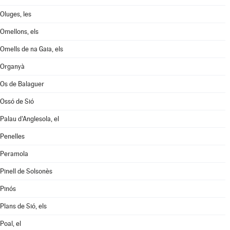
Oluges, les
Omellons, els
Omells de na Gaia, els
Organyà
Os de Balaguer
Ossó de Sió
Palau d'Anglesola, el
Penelles
Peramola
Pinell de Solsonès
Pinós
Plans de Sió, els
Poal, el