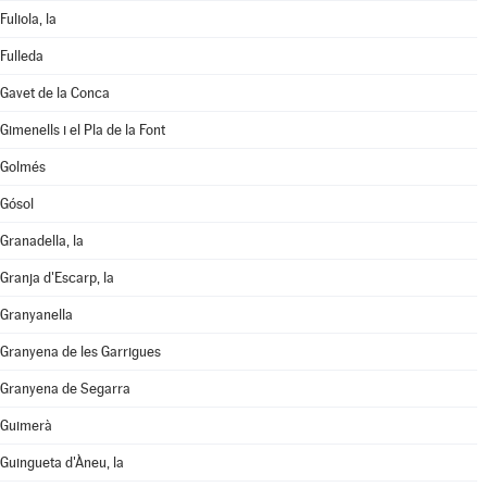
Fuliola, la
Fulleda
Gavet de la Conca
Gimenells i el Pla de la Font
Golmés
Gósol
Granadella, la
Granja d'Escarp, la
Granyanella
Granyena de les Garrigues
Granyena de Segarra
Guimerà
Guingueta d'Àneu, la