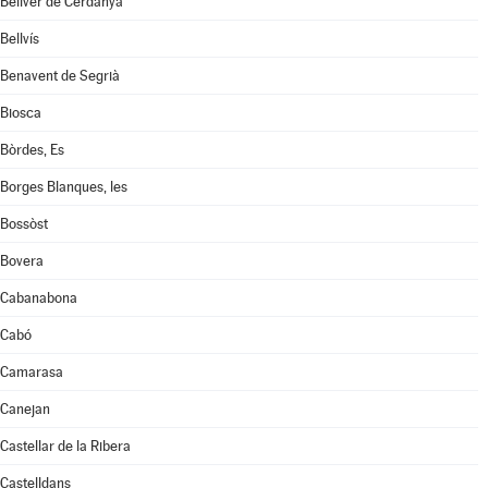
Bellver de Cerdanya
Bellvís
Benavent de Segrià
Biosca
Bòrdes, Es
Borges Blanques, les
Bossòst
Bovera
Cabanabona
Cabó
Camarasa
Canejan
Castellar de la Ribera
Castelldans