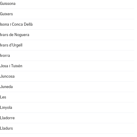
Guissona
Guixers
Isona i Conca Dellà
Ivars de Noguera
Ivars d'Urgell
Ivorra
Josa i Tuixén
Juncosa
Juneda
Les
Linyola
Lladorre
Lladurs