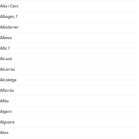
Alàs i Cerc
Albagés, l'
Albatàrrec
Albesa
Albi, l'
Alcanó
Alcarràs
Alcoletge
Alfarràs
Alfés
Algerri
Alguaire
Alins