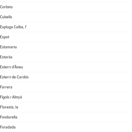
Corbins
Cubells
Espluga Calba, l'
Espot
Estamariu
Estaràs
Esterri d'Àneu
Esterri de Cardós
Farrera
Fígols i Alinyà
Floresta, la
Fondarella
Foradada