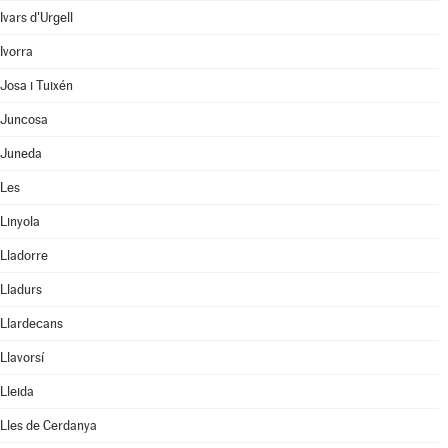
Ivars d'Urgell
Ivorra
Josa i Tuixén
Juncosa
Juneda
Les
Linyola
Lladorre
Lladurs
Llardecans
Llavorsí
Lleida
Lles de Cerdanya