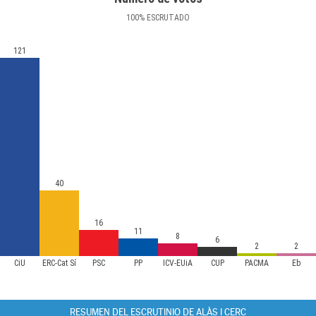
100
%
ESCRUTADO
121
40
16
11
8
6
2
2
CiU
ERC-Cat Sí
PSC
PP
ICV-EUiA
CUP
PACMA
Eb
RESUMEN DEL ESCRUTINIO DE ALÀS I CERC