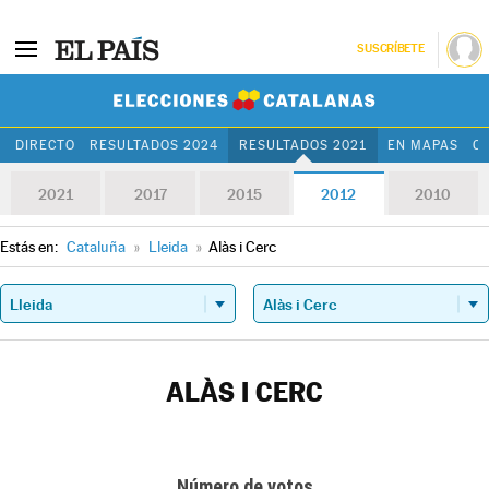
SUSCRÍBETE
Elecciones Cat
DIRECTO
RESULTADOS 2024
RESULTADOS 2021
EN MAPAS
C
2021
2017
2015
2012
2010
Estás en:
Cataluña
»
Lleida
»
Alàs i Cerc
ALÀS I CERC
Número de votos