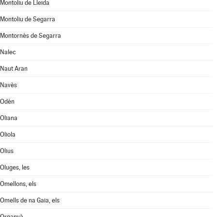
Montoliu de Lleida
Montoliu de Segarra
Montornès de Segarra
Nalec
Naut Aran
Navès
Odèn
Oliana
Oliola
Olius
Oluges, les
Omellons, els
Omells de na Gaia, els
Organyà