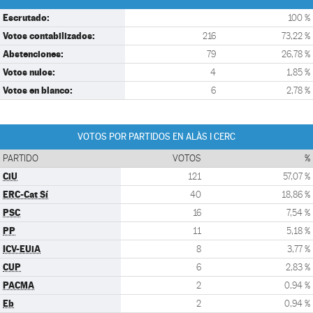
Escrutado:
100 %
Votos contabilizados:
216
73,22 %
Abstenciones:
79
26,78 %
Votos nulos:
4
1,85 %
Votos en blanco:
6
2,78 %
VOTOS POR PARTIDOS EN ALÀS I CERC
PARTIDO
VOTOS
%
CiU
121
57,07 %
ERC-Cat Sí
40
18,86 %
PSC
16
7,54 %
PP
11
5,18 %
ICV-EUiA
8
3,77 %
CUP
6
2,83 %
PACMA
2
0,94 %
Eb
2
0,94 %