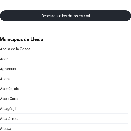
Descárgate los datos en xml
Municipios de Lleida
Abella de la Conca
Àger
Agramunt
Aitona
Alamús, els
Alàs i Cerc
Albagés, l'
Albatàrrec
Albesa