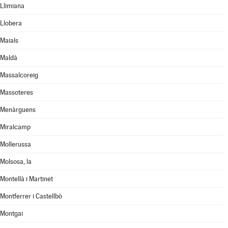
Llimiana
Llobera
Maials
Maldà
Massalcoreig
Massoteres
Menàrguens
Miralcamp
Mollerussa
Molsosa, la
Montellà i Martinet
Montferrer i Castellbò
Montgai