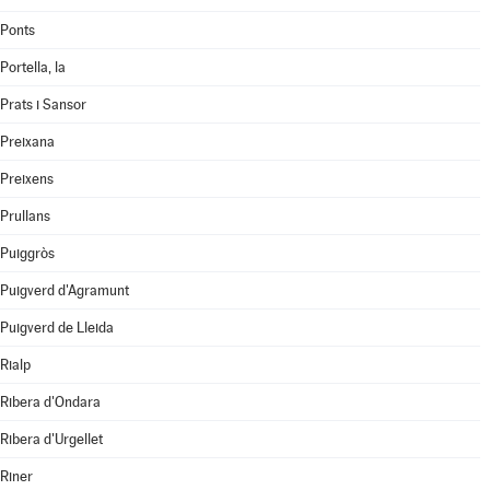
Ponts
Portella, la
Prats i Sansor
Preixana
Preixens
Prullans
Puiggròs
Puigverd d'Agramunt
Puigverd de Lleida
Rialp
Ribera d'Ondara
Ribera d'Urgellet
Riner