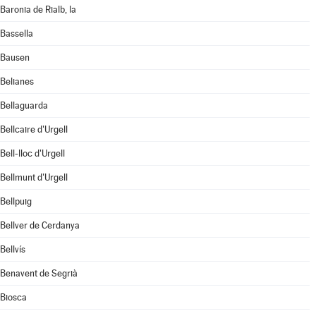
Baronia de Rialb, la
Bassella
Bausen
Belianes
Bellaguarda
Bellcaire d'Urgell
Bell-lloc d'Urgell
Bellmunt d'Urgell
Bellpuig
Bellver de Cerdanya
Bellvís
Benavent de Segrià
Biosca