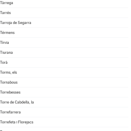
Tàrrega
Tarrés
Tarroja de Segarra
Térmens
Tírvia
Tiurana
Torà
Torms, els
Tornabous
Torrebesses
Torre de Cabdella, la
Torrefarrera
Torrefeta i Florejacs