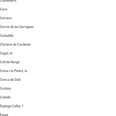
Castellserà
Cava
Cervera
Cervià de les Garrigues
Ciutadilla
Clariana de Cardener
Cogul, el
Coll de Nargó
Coma i la Pedra, la
Conca de Dalt
Corbins
Cubells
Espluga Calba, l'
Espot