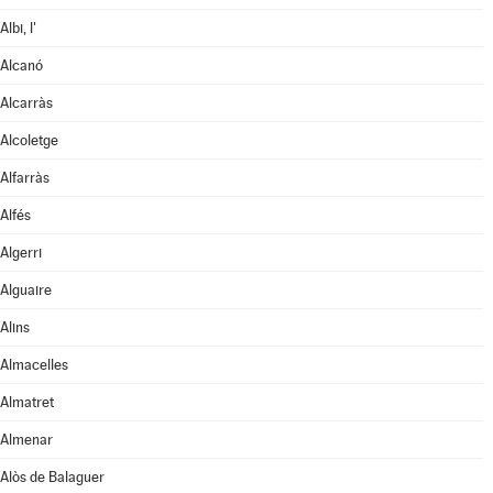
Albi, l'
Alcanó
Alcarràs
Alcoletge
Alfarràs
Alfés
Algerri
Alguaire
Alins
Almacelles
Almatret
Almenar
Alòs de Balaguer