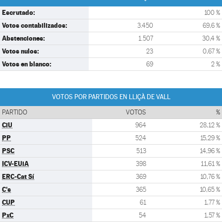
Escrutado:
100 %
Votos contabilizados:
3.450
69,6 %
Abstenciones:
1.507
30,4 %
Votos nulos:
23
0,67 %
Votos en blanco:
69
2 %
VOTOS POR PARTIDOS EN LLIÇÀ DE VALL
PARTIDO
VOTOS
%
CiU
964
28,12 %
PP
524
15,29 %
PSC
513
14,96 %
ICV-EUiA
398
11,61 %
ERC-Cat Sí
369
10,76 %
C's
365
10,65 %
CUP
61
1,77 %
PxC
54
1,57 %