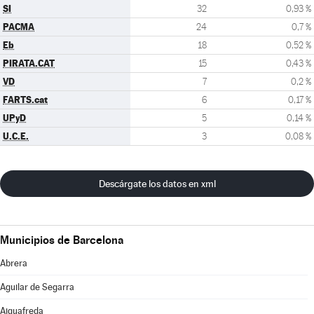
SI
32
0,93 %
PACMA
24
0,7 %
Eb
18
0,52 %
PIRATA.CAT
15
0,43 %
VD
7
0,2 %
FARTS.cat
6
0,17 %
UPyD
5
0,14 %
U.C.E.
3
0,08 %
Descárgate los datos en xml
Municipios de Barcelona
Abrera
Aguilar de Segarra
Aiguafreda