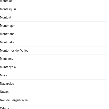
Montclar
Montesquiu
Montgat
Montmajor
Montmaneu
Montmeló
Montornès del Vallès
Montseny
Muntanyola
Mura
Navarcles
Navàs
Nou de Berguedà, la
Òdena