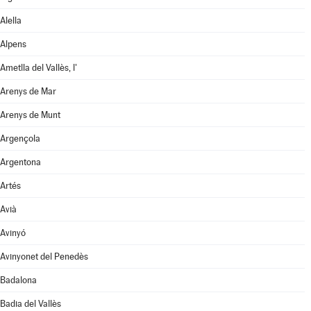
Alella
Alpens
Ametlla del Vallès, l'
Arenys de Mar
Arenys de Munt
Argençola
Argentona
Artés
Avià
Avinyó
Avinyonet del Penedès
Badalona
Badia del Vallès