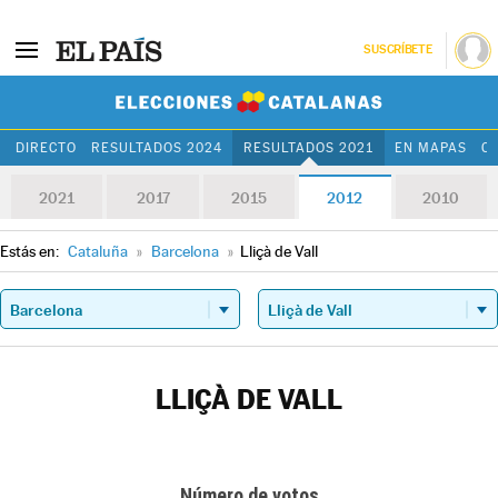
SUSCRÍBETE
Elecciones Cat
DIRECTO
RESULTADOS 2024
RESULTADOS 2021
EN MAPAS
C
2021
2017
2015
2012
2010
Estás en:
Cataluña
»
Barcelona
»
Lliçà de Vall
LLIÇÀ DE VALL
Número de votos