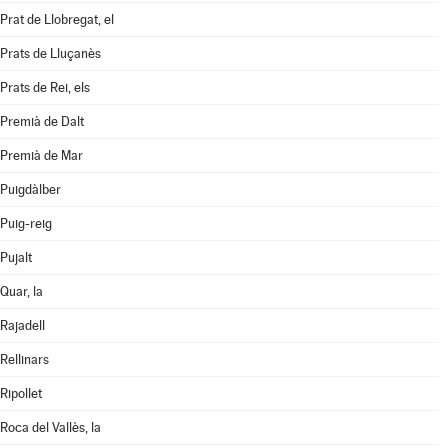
Prat de Llobregat, el
Prats de Lluçanès
Prats de Rei, els
Premià de Dalt
Premià de Mar
Puigdàlber
Puig-reig
Pujalt
Quar, la
Rajadell
Rellinars
Ripollet
Roca del Vallès, la