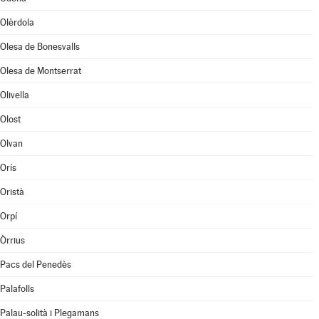
Olèrdola
Olesa de Bonesvalls
Olesa de Montserrat
Olivella
Olost
Olvan
Orís
Oristà
Orpí
Òrrius
Pacs del Penedès
Palafolls
Palau-solità i Plegamans