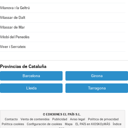
Vilanova i la Geltrú
Vilassar de Dalt
Vilassar de Mar
Vilobí del Penedès
Viver i Serrateix
Provincias de Cataluña
Barcelona
Girona
Lleida
Tarragona
EDICIONES EL PAÍS S.L.
©
Contacto
Venta de contenidos
Publicidad
Aviso legal
Política de privacidad
Política cookies
Configuración de cookies
Mapa
EL PAÍS en KIOSKOyMÁS
Índice