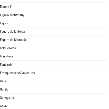
Estany, l'
Figaró-Montmany
Fígols
Fogars de la Selva
Fogars de Montclús
Folgueroles
Fonollosa
Font-rubí
Franqueses del Vallès, les
Gaià
Gallifa
Garriga, la
Gavà