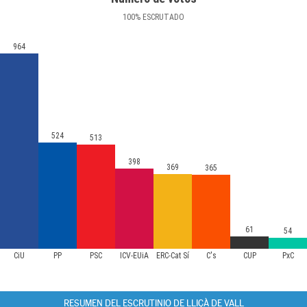
100
%
ESCRUTADO
964
524
513
398
369
365
61
54
CiU
PP
PSC
ICV-EUiA
ERC-Cat Sí
C's
CUP
PxC
RESUMEN DEL ESCRUTINIO DE LLIÇÀ DE VALL