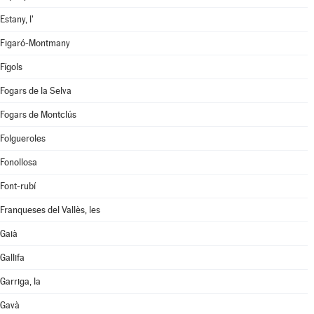
Estany, l'
Figaró-Montmany
Fígols
Fogars de la Selva
Fogars de Montclús
Folgueroles
Fonollosa
Font-rubí
Franqueses del Vallès, les
Gaià
Gallifa
Garriga, la
Gavà