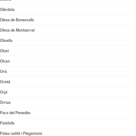
Olèrdola
Olesa de Bonesvalls
Olesa de Montserrat
Olivella
Olost
Olvan
Orís
Oristà
Orpí
Òrrius
Pacs del Penedès
Palafolls
Palau-solità i Plegamans