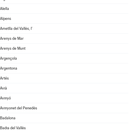
Alella
Alpens
Ametlla del Vallès, l'
Arenys de Mar
Arenys de Munt
Argençola
Argentona
Artés
Avià
Avinyó
Avinyonet del Penedès
Badalona
Badia del Vallès