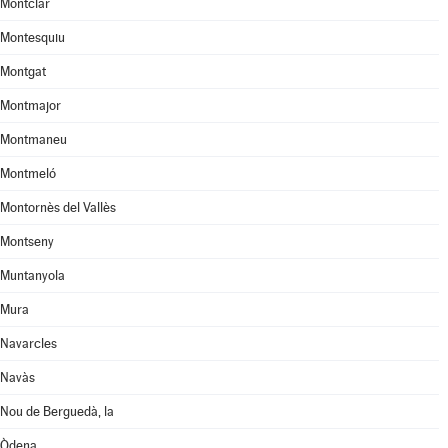
Montclar
Montesquiu
Montgat
Montmajor
Montmaneu
Montmeló
Montornès del Vallès
Montseny
Muntanyola
Mura
Navarcles
Navàs
Nou de Berguedà, la
Òdena