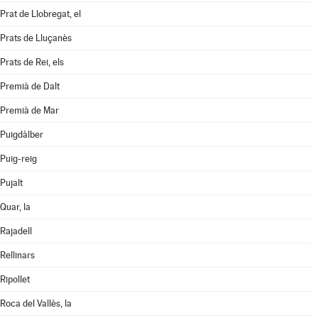
Prat de Llobregat, el
Prats de Lluçanès
Prats de Rei, els
Premià de Dalt
Premià de Mar
Puigdàlber
Puig-reig
Pujalt
Quar, la
Rajadell
Rellinars
Ripollet
Roca del Vallès, la