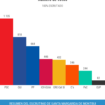
100
%
ESCRUTADO
1.135
818
664
446
432
346
244
82
PSC
CiU
PP
ICV-EUiA
ERC-Cat Sí
C's
PxC
CUP
RESUMEN DEL ESCRUTINIO DE SANTA MARGARIDA DE MONTBUI