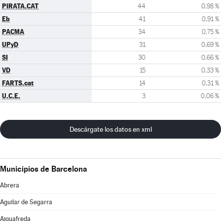
PIRATA.CAT
44
0,98 %
Eb
41
0,91 %
PACMA
34
0,75 %
UPyD
31
0,69 %
SI
30
0,66 %
VD
15
0,33 %
FARTS.cat
14
0,31 %
U.C.E.
3
0,06 %
Descárgate los datos en xml
Municipios de Barcelona
Abrera
Aguilar de Segarra
Aiguafreda