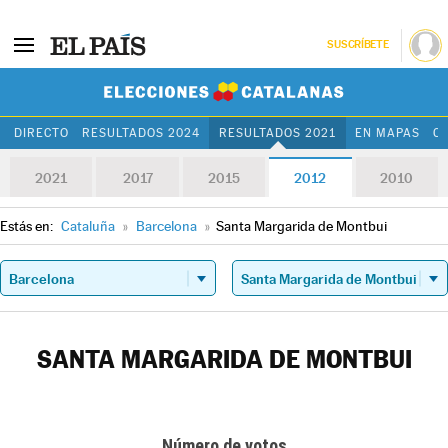
SUSCRÍBETE
Elecciones Cat
DIRECTO
RESULTADOS 2024
RESULTADOS 2021
EN MAPAS
C
2021
2017
2015
2012
2010
Estás en:
Cataluña
»
Barcelona
»
Santa Margarida de Montbui
SANTA MARGARIDA DE MONTBUI
Número de votos