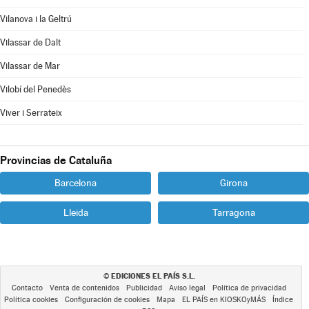
Vilanova i la Geltrú
Vilassar de Dalt
Vilassar de Mar
Vilobí del Penedès
Viver i Serrateix
Provincias de Cataluña
Barcelona
Girona
Lleida
Tarragona
EDICIONES EL PAÍS S.L.
©
Contacto
Venta de contenidos
Publicidad
Aviso legal
Política de privacidad
Política cookies
Configuración de cookies
Mapa
EL PAÍS en KIOSKOyMÁS
Índice