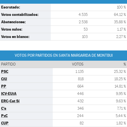
Escrutado:
100 %
Votos contabilizados:
4.535
64,12 %
Abstenciones:
2.538
35,88 %
Votos nulos:
53
1,17 %
Votos en blanco:
103
2,27 %
VOTOS POR PARTIDOS EN SANTA MARGARIDA DE MONTBUI
PARTIDO
VOTOS
%
PSC
1.135
25,32 %
CiU
818
18,25 %
PP
664
14,81 %
ICV-EUiA
446
9,95 %
ERC-Cat Sí
432
9,63 %
C's
346
7,71 %
PxC
244
5,44 %
CUP
82
1,82 %