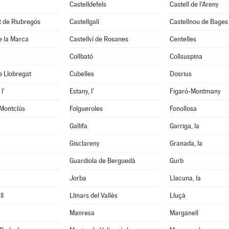
Castelldefels
Castell de l'Areny
it de Riubregós
Castellgalí
Castellnou de Bages
de la Marca
Castellví de Rosanes
Centelles
Collbató
Collsuspina
e Llobregat
Cubelles
Dosrius
l'
Estany, l'
Figaró-Montmany
 Montclús
Folgueroles
Fonollosa
Gallifa
Garriga, la
Gisclareny
Granada, la
Guardiola de Berguedà
Gurb
Jorba
Llacuna, la
ll
Llinars del Vallès
Lluçà
Manresa
Marganell