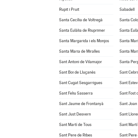
Rupit i Pruit
Sabadell
Santa Cecília de Voltregà
Santa Col
Santa Eulàlia de Riuprimer
Santa Eulà
Santa Margarida i els Monjos
Santa Mar
Santa Maria de Miralles
Santa Mari
Sant Antoni de Vilamajor
Santa Per
Sant Boi de Lluçanès
Sant Cebri
Sant Cugat Sesgarrigues
Sant Estev
Sant Feliu Sasserra
Sant Fost 
Sant Jaume de Frontanyà
Sant Joan
Sant Just Desvern
Sant Llore
Sant Martí de Tous
Sant Martí
Sant Pere de Ribes
Sant Pere 