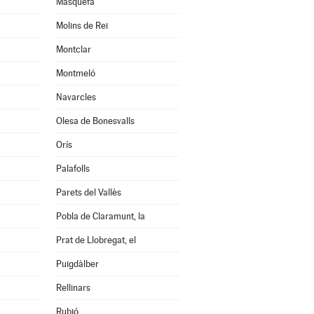
Masquefa
Molins de Rei
Montclar
Montmeló
Navarcles
Olesa de Bonesvalls
Orís
Palafolls
Parets del Vallès
Pobla de Claramunt, la
Prat de Llobregat, el
Puigdàlber
Rellinars
Rubió