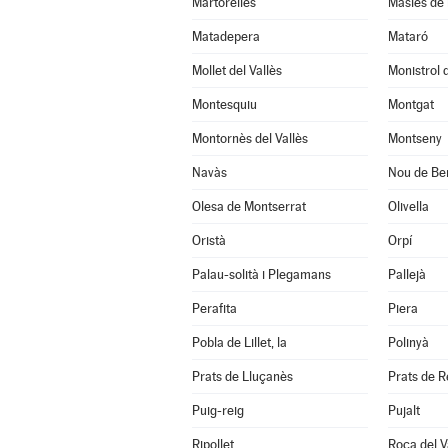
Martorelles
Masies de 
Matadepera
Mataró
Mollet del Vallès
Monistrol 
Montesquiu
Montgat
Montornès del Vallès
Montseny
Navàs
Nou de Ber
Olesa de Montserrat
Olivella
Oristà
Orpí
Palau-solità i Plegamans
Pallejà
Perafita
Piera
Pobla de Lillet, la
Polinyà
Prats de Lluçanès
Prats de Re
Puig-reig
Pujalt
Ripollet
Roca del Va