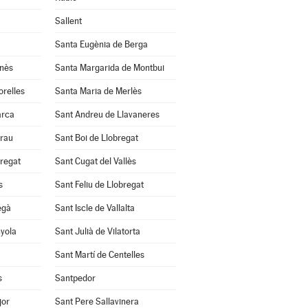
Sallent
Santa Eugènia de Berga
anès
Santa Margarida de Montbui
orelles
Santa Maria de Merlès
arca
Sant Andreu de Llavaneres
Grau
Sant Boi de Llobregat
bregat
Sant Cugat del Vallès
s
Sant Feliu de Llobregat
egà
Sant Iscle de Vallalta
nyola
Sant Julià de Vilatorta
Sant Martí de Centelles
s
Santpedor
jor
Sant Pere Sallavinera