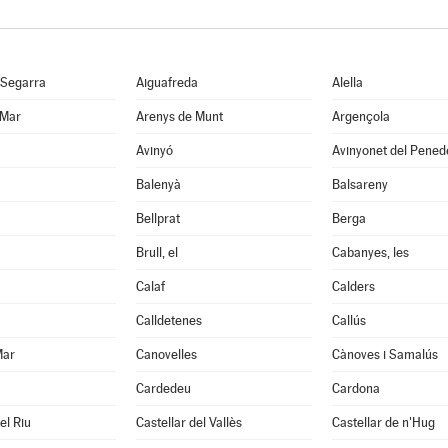
 Segarra
Aiguafreda
Alella
 Mar
Arenys de Munt
Argençola
Avinyó
Avinyonet del Pened
Balenyà
Balsareny
Bellprat
Berga
Brull, el
Cabanyes, les
Calaf
Calders
Calldetenes
Callús
Mar
Canovelles
Cànoves i Samalús
Cardedeu
Cardona
el Riu
Castellar del Vallès
Castellar de n'Hug