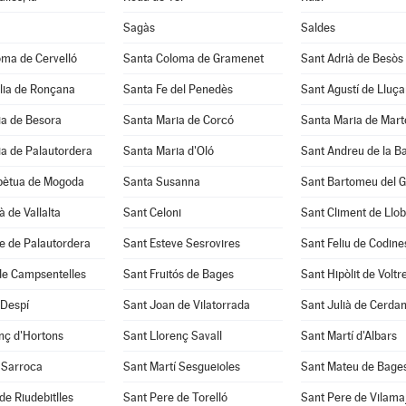
Sagàs
Saldes
oma de Cervelló
Santa Coloma de Gramenet
Sant Adrià de Besòs
lia de Ronçana
Santa Fe del Penedès
Sant Agustí de Lluç
ia de Besora
Santa Maria de Corcó
Santa Maria de Mart
a de Palautordera
Santa Maria d'Oló
Sant Andreu de la B
pètua de Mogoda
Santa Susanna
Sant Bartomeu del 
à de Vallalta
Sant Celoni
Sant Climent de Llo
e de Palautordera
Sant Esteve Sesrovires
Sant Feliu de Codine
de Campsentelles
Sant Fruitós de Bages
Sant Hipòlit de Voltr
 Despí
Sant Joan de Vilatorrada
Sant Julià de Cerda
nç d'Hortons
Sant Llorenç Savall
Sant Martí d'Albars
 Sarroca
Sant Martí Sesgueioles
Sant Mateu de Bage
de Riudebitlles
Sant Pere de Torelló
Sant Pere de Vilama