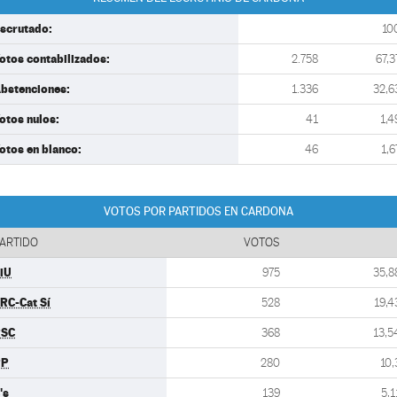
scrutado:
10
otos contabilizados:
2.758
67,3
bstenciones:
1.336
32,6
otos nulos:
41
1,4
otos en blanco:
46
1,6
VOTOS POR PARTIDOS EN CARDONA
ARTIDO
VOTOS
iU
975
35,8
RC-Cat Sí
528
19,4
PSC
368
13,5
PP
280
10,
's
139
5,1