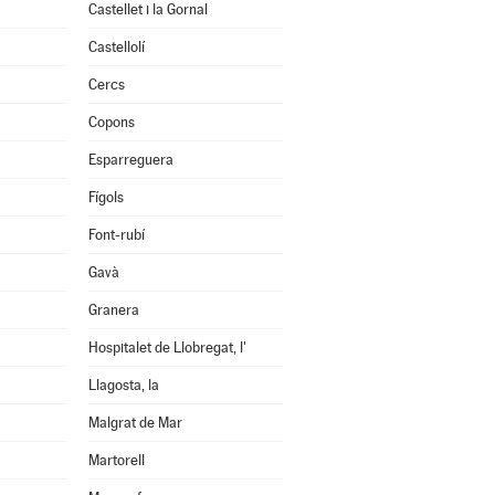
Castellet i la Gornal
Castellolí
Cercs
Copons
Esparreguera
Fígols
Font-rubí
Gavà
Granera
Hospitalet de Llobregat, l'
Llagosta, la
Malgrat de Mar
Martorell