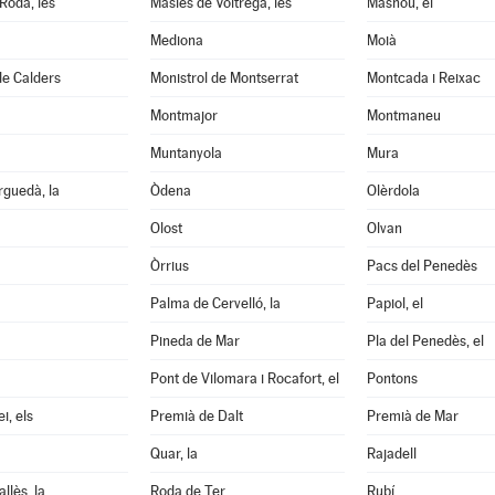
Roda, les
Masies de Voltregà, les
Masnou, el
Mediona
Moià
de Calders
Monistrol de Montserrat
Montcada i Reixac
Montmajor
Montmaneu
Muntanyola
Mura
guedà, la
Òdena
Olèrdola
Olost
Olvan
Òrrius
Pacs del Penedès
Palma de Cervelló, la
Papiol, el
Pineda de Mar
Pla del Penedès, el
Pont de Vilomara i Rocafort, el
Pontons
i, els
Premià de Dalt
Premià de Mar
Quar, la
Rajadell
llès, la
Roda de Ter
Rubí