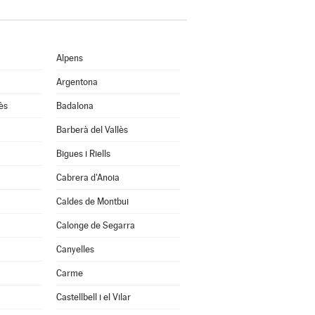
Alpens
Argentona
ès
Badalona
Barberà del Vallès
Bigues i Riells
Cabrera d'Anoia
Caldes de Montbui
Calonge de Segarra
Canyelles
Carme
Castellbell i el Vilar