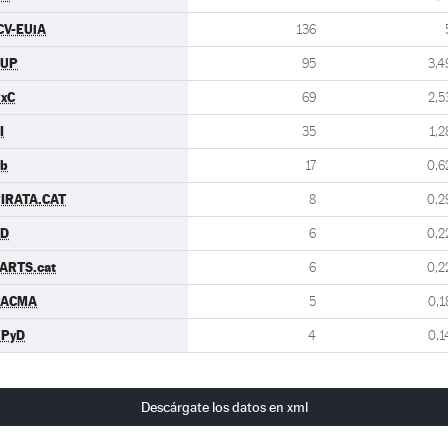
CV-EUiA
136
CUP
95
3,4
xC
69
2,5
I
35
1,2
b
17
0,6
IRATA.CAT
8
0,2
VD
6
0,2
ARTS.cat
6
0,2
PACMA
5
0,1
UPyD
4
0,1
Descárgate los datos en xml