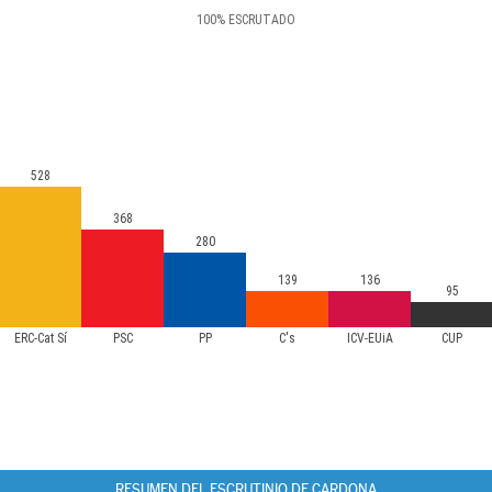
100
%
ESCRUTADO
528
368
280
139
136
95
ERC-Cat Sí
PSC
PP
C's
ICV-EUiA
CUP
RESUMEN DEL ESCRUTINIO DE CARDONA