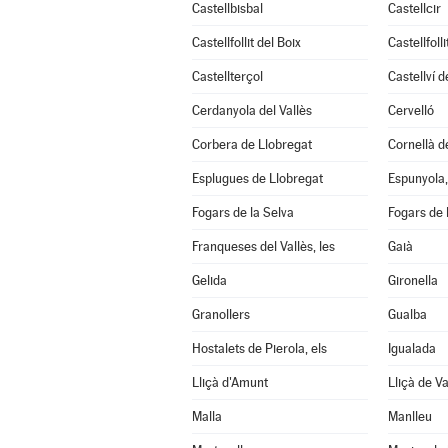
Castellbisbal
Castellcir
Castellfollit del Boix
Castellfoll
Castellterçol
Castellví 
Cerdanyola del Vallès
Cervelló
Corbera de Llobregat
Cornellà d
Esplugues de Llobregat
Espunyola, 
Fogars de la Selva
Fogars de
Franqueses del Vallès, les
Gaià
Gelida
Gironella
Granollers
Gualba
Hostalets de Pierola, els
Igualada
Lliçà d'Amunt
Lliçà de Va
Malla
Manlleu