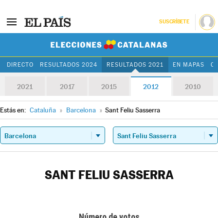
SUSCRÍBETE
Elecciones Cat
DIRECTO
RESULTADOS 2024
RESULTADOS 2021
EN MAPAS
C
2021
2017
2015
2012
2010
Estás en:
Cataluña
»
Barcelona
»
Sant Feliu Sasserra
SANT FELIU SASSERRA
Número de votos