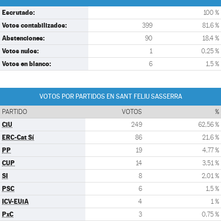
Escrutado:
100 %
Votos contabilizados:
399
81,6 %
Abstenciones:
90
18,4 %
Votos nulos:
1
0,25 %
Votos en blanco:
6
1,5 %
VOTOS POR PARTIDOS EN SANT FELIU SASSERRA
PARTIDO
VOTOS
%
CiU
249
62,56 %
ERC-Cat Sí
86
21,6 %
PP
19
4,77 %
CUP
14
3,51 %
SI
8
2,01 %
PSC
6
1,5 %
ICV-EUiA
4
1 %
PxC
3
0,75 %