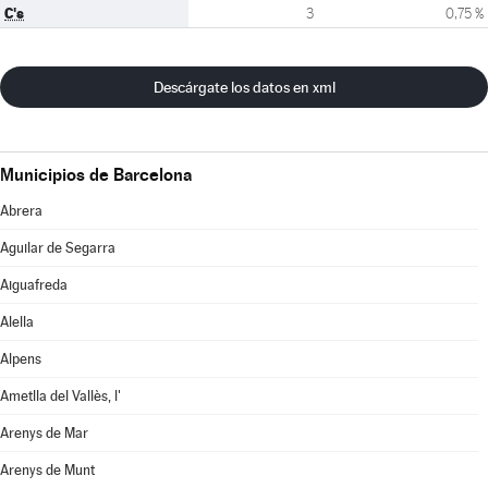
C's
3
0,75 %
Descárgate los datos en xml
Municipios de Barcelona
Abrera
Aguilar de Segarra
Aiguafreda
Alella
Alpens
Ametlla del Vallès, l'
Arenys de Mar
Arenys de Munt