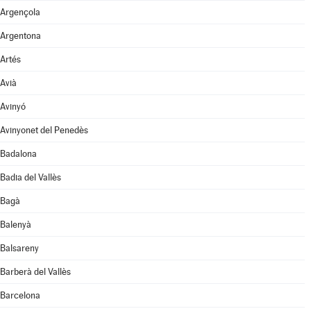
Argençola
Argentona
Artés
Avià
Avinyó
Avinyonet del Penedès
Badalona
Badia del Vallès
Bagà
Balenyà
Balsareny
Barberà del Vallès
Barcelona