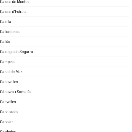
Caldes de Montbui
Caldes d'Estrac
Calella
Calldetenes
Callús
Calonge de Segarra
Campins
Canet de Mar
Canovelles
Cànoves i Samalús
Canyelles
Capellades
Capolat
Cardedeu