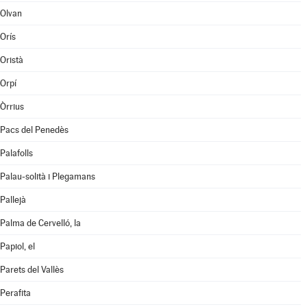
Olvan
Orís
Oristà
Orpí
Òrrius
Pacs del Penedès
Palafolls
Palau-solità i Plegamans
Pallejà
Palma de Cervelló, la
Papiol, el
Parets del Vallès
Perafita