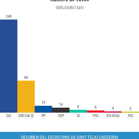
100
%
ESCRUTADO
249
86
19
14
8
6
4
3
CiU
ERC-Cat Sí
PP
CUP
SI
PSC
ICV-EUiA
PxC
RESUMEN DEL ESCRUTINIO DE SANT FELIU SASSERRA