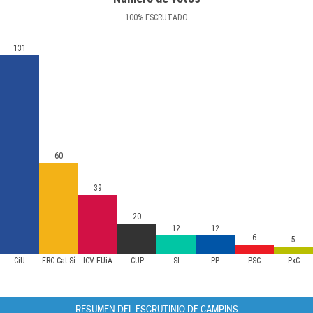
100
%
ESCRUTADO
131
60
39
20
12
12
6
5
CiU
ERC-Cat Sí
ICV-EUiA
CUP
SI
PP
PSC
PxC
RESUMEN DEL ESCRUTINIO DE CAMPINS