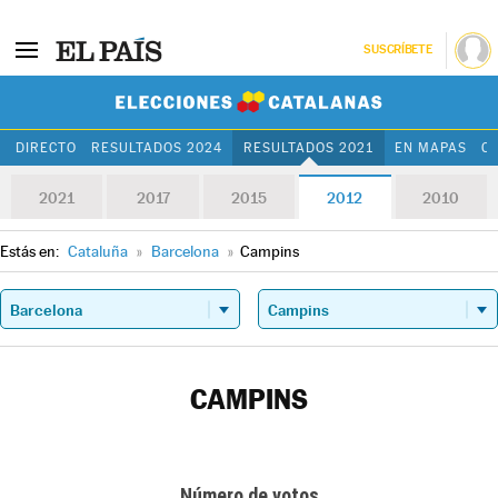
SUSCRÍBETE
Elecciones Cat
DIRECTO
RESULTADOS 2024
RESULTADOS 2021
EN MAPAS
C
2021
2017
2015
2012
2010
Estás en:
Cataluña
»
Barcelona
»
Campins
CAMPINS
Número de votos