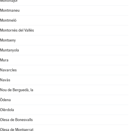
Montmajor
Montmaneu
Montmeló
Montornès del Vallès
Montseny
Muntanyola
Mura
Navarcles
Navàs
Nou de Berguedà, la
Òdena
Olèrdola
Olesa de Bonesvalls
Olesa de Montserrat