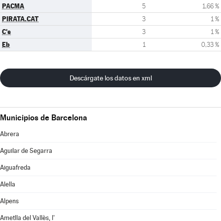
PACMA
5
1,66 %
PIRATA.CAT
3
1 %
C's
3
1 %
Eb
1
0,33 %
Descárgate los datos en xml
Municipios de Barcelona
Abrera
Aguilar de Segarra
Aiguafreda
Alella
Alpens
Ametlla del Vallès, l'