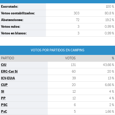
Escrutado:
100 %
Votos contabilizados:
303
80,8 %
Abstenciones:
72
19,2 %
Votos nulos:
3
0,99 %
Votos en blanco:
3
0,99 %
VOTOS POR PARTIDOS EN CAMPINS
PARTIDO
VOTOS
%
CiU
131
43,66 %
ERC-Cat Sí
60
20 %
ICV-EUiA
39
13 %
CUP
20
6,66 %
SI
12
4 %
PP
12
4 %
PSC
6
2 %
PxC
5
1,66 %