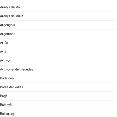
Arenys de Mar
Arenys de Munt
Argençola
Argentona
Artés
Avià
Avinyó
Avinyonet del Penedès
Badalona
Badia del Vallès
Bagà
Balenyà
Balsareny