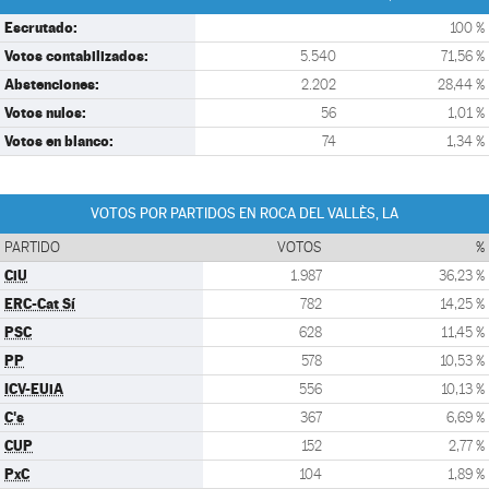
Escrutado:
100 %
Votos contabilizados:
5.540
71,56 %
Abstenciones:
2.202
28,44 %
Votos nulos:
56
1,01 %
Votos en blanco:
74
1,34 %
VOTOS POR PARTIDOS EN ROCA DEL VALLÈS, LA
PARTIDO
VOTOS
%
CiU
1.987
36,23 %
ERC-Cat Sí
782
14,25 %
PSC
628
11,45 %
PP
578
10,53 %
ICV-EUiA
556
10,13 %
C's
367
6,69 %
CUP
152
2,77 %
PxC
104
1,89 %