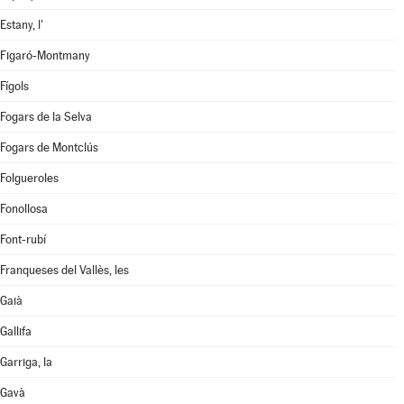
Estany, l'
Figaró-Montmany
Fígols
Fogars de la Selva
Fogars de Montclús
Folgueroles
Fonollosa
Font-rubí
Franqueses del Vallès, les
Gaià
Gallifa
Garriga, la
Gavà