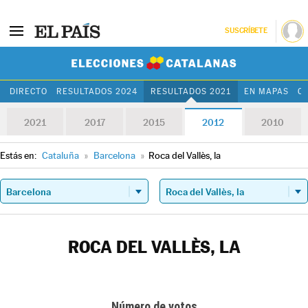
SUSCRÍBETE
Elecciones Cat
DIRECTO
RESULTADOS 2024
RESULTADOS 2021
EN MAPAS
C
2021
2017
2015
2012
2010
Estás en:
Cataluña
»
Barcelona
»
Roca del Vallès, la
ROCA DEL VALLÈS, LA
Número de votos