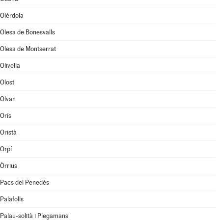
Olèrdola
Olesa de Bonesvalls
Olesa de Montserrat
Olivella
Olost
Olvan
Orís
Oristà
Orpí
Òrrius
Pacs del Penedès
Palafolls
Palau-solità i Plegamans