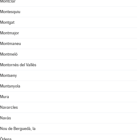
Montclar
Montesquiu
Montgat
Montmajor
Montmaneu
Montmeló
Montornès del Vallès
Montseny
Muntanyola
Mura
Navarcles
Navàs
Nou de Berguedà, la
Òdena