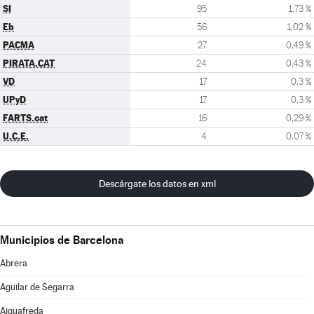
SI
95
1,73 %
Eb
56
1,02 %
PACMA
27
0,49 %
PIRATA.CAT
24
0,43 %
VD
17
0,3 %
UPyD
17
0,3 %
FARTS.cat
16
0,29 %
U.C.E.
4
0,07 %
Descárgate los datos en xml
Municipios de Barcelona
Abrera
Aguilar de Segarra
Aiguafreda