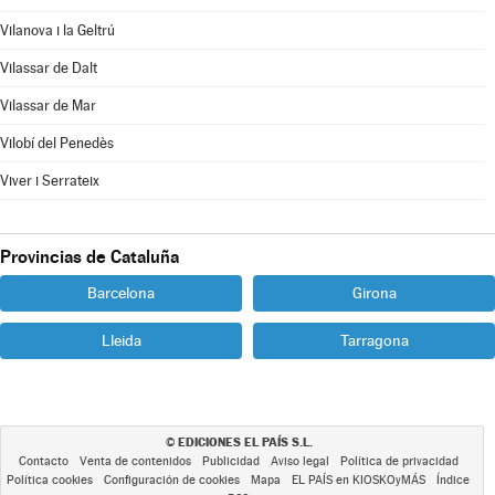
Vilanova i la Geltrú
Vilassar de Dalt
Vilassar de Mar
Vilobí del Penedès
Viver i Serrateix
Provincias de Cataluña
Barcelona
Girona
Lleida
Tarragona
EDICIONES EL PAÍS S.L.
©
Contacto
Venta de contenidos
Publicidad
Aviso legal
Política de privacidad
Política cookies
Configuración de cookies
Mapa
EL PAÍS en KIOSKOyMÁS
Índice