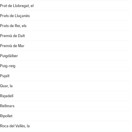
Prat de Llobregat, el
Prats de Lluçanès
Prats de Rei, els
Premià de Dalt
Premià de Mar
Puigdàlber
Puig-reig
Pujalt
Quar, la
Rajadell
Rellinars
Ripollet
Roca del Vallès, la