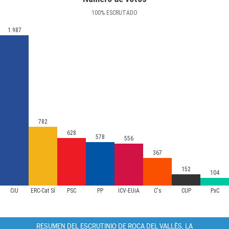
100
%
ESCRUTADO
1.987
782
628
578
556
367
152
104
CiU
ERC-Cat Sí
PSC
PP
ICV-EUiA
C's
CUP
PxC
RESUMEN DEL ESCRUTINIO DE ROCA DEL VALLÈS, LA