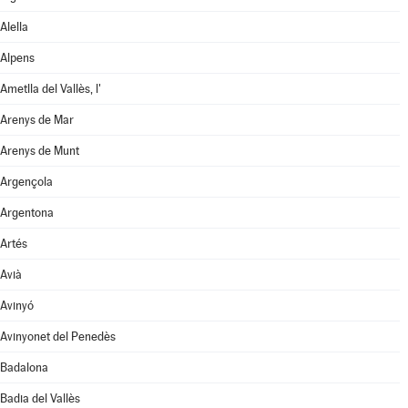
Alella
Alpens
Ametlla del Vallès, l'
Arenys de Mar
Arenys de Munt
Argençola
Argentona
Artés
Avià
Avinyó
Avinyonet del Penedès
Badalona
Badia del Vallès