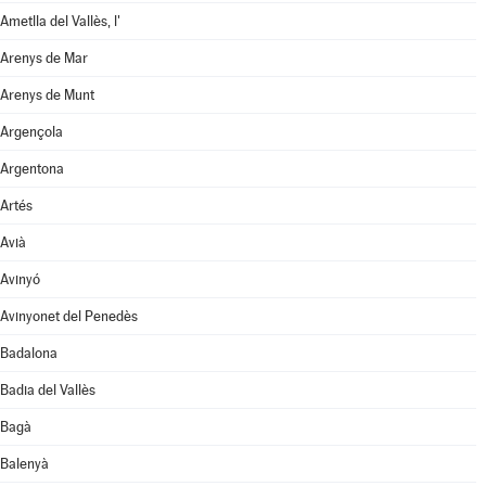
Ametlla del Vallès, l'
Arenys de Mar
Arenys de Munt
Argençola
Argentona
Artés
Avià
Avinyó
Avinyonet del Penedès
Badalona
Badia del Vallès
Bagà
Balenyà