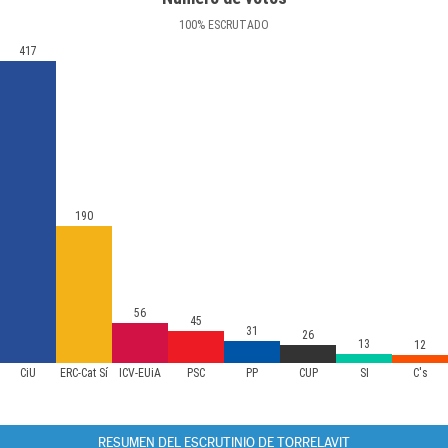
100
%
ESCRUTADO
417
190
56
45
31
26
13
12
CiU
ERC-Cat Sí
ICV-EUiA
PSC
PP
CUP
SI
C's
RESUMEN DEL ESCRUTINIO DE TORRELAVIT