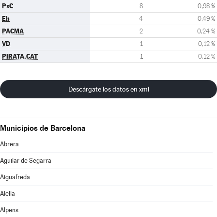
PxC
8
0,98 %
Eb
4
0,49 %
PACMA
2
0,24 %
VD
1
0,12 %
PIRATA.CAT
1
0,12 %
Descárgate los datos en xml
Municipios de Barcelona
Abrera
Aguilar de Segarra
Aiguafreda
Alella
Alpens