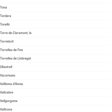
Tona
Tordera
Torelló
Torre de Claramunt, la
Torrelavit
Torrelles de Foix
Torrelles de Llobregat
Ullastrell
Vacarisses
Vallbona d'Anoia
Vallcebre
Vallgorguina
Vallirana