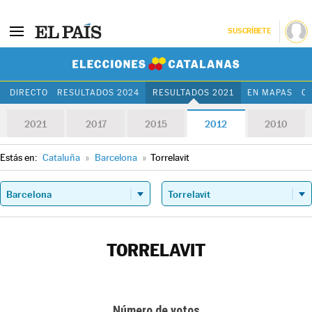
SUSCRÍBETE
Elecciones Cat
DIRECTO
RESULTADOS 2024
RESULTADOS 2021
EN MAPAS
C
2021
2017
2015
2012
2010
Estás en:
Cataluña
»
Barcelona
»
Torrelavit
TORRELAVIT
Número de votos