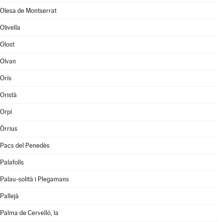
Olesa de Montserrat
Olivella
Olost
Olvan
Orís
Oristà
Orpí
Òrrius
Pacs del Penedès
Palafolls
Palau-solità i Plegamans
Pallejà
Palma de Cervelló, la