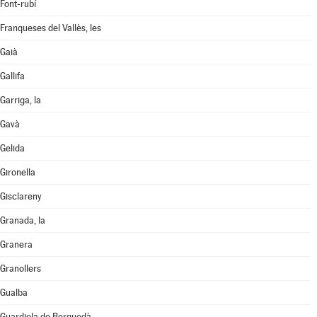
Font-rubí
Franqueses del Vallès, les
Gaià
Gallifa
Garriga, la
Gavà
Gelida
Gironella
Gisclareny
Granada, la
Granera
Granollers
Gualba
Guardiola de Berguedà