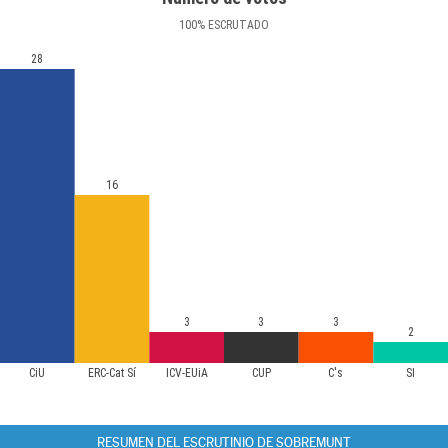
100
%
ESCRUTADO
28
16
3
3
3
2
CiU
ERC-Cat Sí
ICV-EUiA
CUP
C's
SI
RESUMEN DEL ESCRUTINIO DE SOBREMUNT