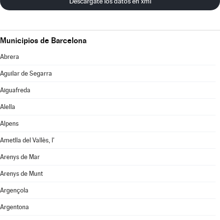
Descárgate los datos en xml
Municipios de Barcelona
Abrera
Aguilar de Segarra
Aiguafreda
Alella
Alpens
Ametlla del Vallès, l'
Arenys de Mar
Arenys de Munt
Argençola
Argentona