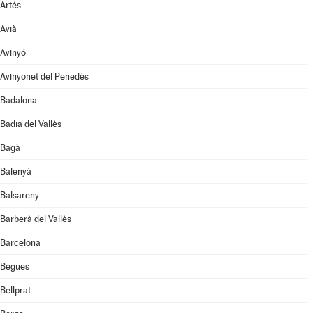
Artés
Avià
Avinyó
Avinyonet del Penedès
Badalona
Badia del Vallès
Bagà
Balenyà
Balsareny
Barberà del Vallès
Barcelona
Begues
Bellprat