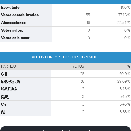
Escrutado:
100 %
Votos contabilizados:
55
77,46 %
Abstenciones:
16
22,54 %
Votos nulos:
0
0 %
Votos en blanco:
0
0 %
VOTOS POR PARTIDOS EN SOBREMUNT
PARTIDO
VOTOS
%
CiU
28
50,9 %
ERC-Cat Sí
16
29,09 %
ICV-EUiA
3
5,45 %
CUP
3
5,45 %
C's
3
5,45 %
SI
2
3,63 %