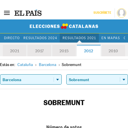
SUSCRÍBETE
Elecciones Cat
DIRECTO
RESULTADOS 2024
RESULTADOS 2021
EN MAPAS
C
2021
2017
2015
2012
2010
Estás en:
Cataluña
»
Barcelona
»
Sobremunt
SOBREMUNT
Número de votos