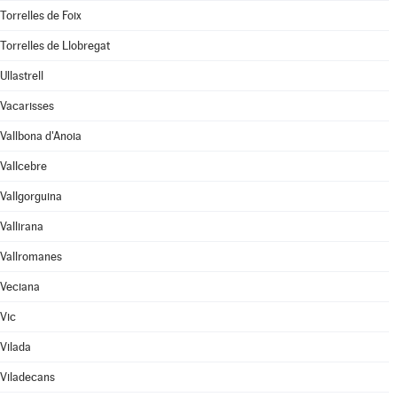
Torrelles de Foix
Torrelles de Llobregat
Ullastrell
Vacarisses
Vallbona d'Anoia
Vallcebre
Vallgorguina
Vallirana
Vallromanes
Veciana
Vic
Vilada
Viladecans