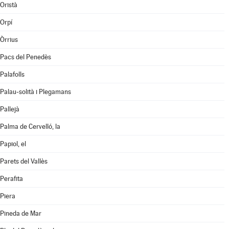
Oristà
Orpí
Òrrius
Pacs del Penedès
Palafolls
Palau-solità i Plegamans
Pallejà
Palma de Cervelló, la
Papiol, el
Parets del Vallès
Perafita
Piera
Pineda de Mar