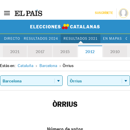
SUSCRÍBETE
Elecciones Cat
DIRECTO
RESULTADOS 2024
RESULTADOS 2021
EN MAPAS
C
2021
2017
2015
2012
2010
Estás en:
Cataluña
»
Barcelona
»
Òrrius
ÒRRIUS
Número de votos