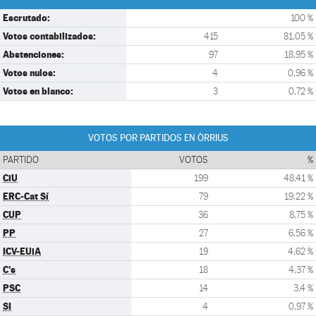
Escrutado:
100 %
Votos contabilizados:
415
81,05 %
Abstenciones:
97
18,95 %
Votos nulos:
4
0,96 %
Votos en blanco:
3
0,72 %
VOTOS POR PARTIDOS EN ÒRRIUS
PARTIDO
VOTOS
%
CiU
199
48,41 %
ERC-Cat Sí
79
19,22 %
CUP
36
8,75 %
PP
27
6,56 %
ICV-EUiA
19
4,62 %
C's
18
4,37 %
PSC
14
3,4 %
SI
4
0,97 %