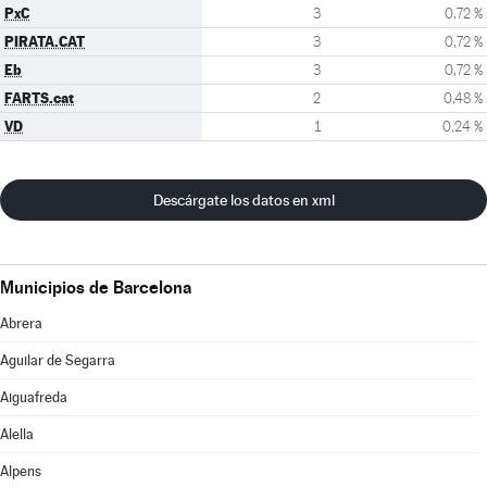
PxC
3
0,72 %
PIRATA.CAT
3
0,72 %
Eb
3
0,72 %
FARTS.cat
2
0,48 %
VD
1
0,24 %
Descárgate los datos en xml
Municipios de Barcelona
Abrera
Aguilar de Segarra
Aiguafreda
Alella
Alpens