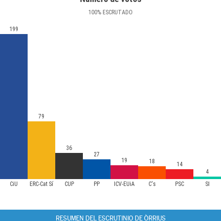
100
%
ESCRUTADO
199
79
36
27
19
18
14
4
CiU
ERC-Cat Sí
CUP
PP
ICV-EUiA
C's
PSC
SI
RESUMEN DEL ESCRUTINIO DE ÒRRIUS