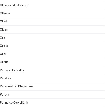
Olesa de Montserrat
Olivella
Olost
Olvan
Orís
Oristà
Orpí
Òrrius
Pacs del Penedès
Palafolls
Palau-solità i Plegamans
Pallejà
Palma de Cervelló, la