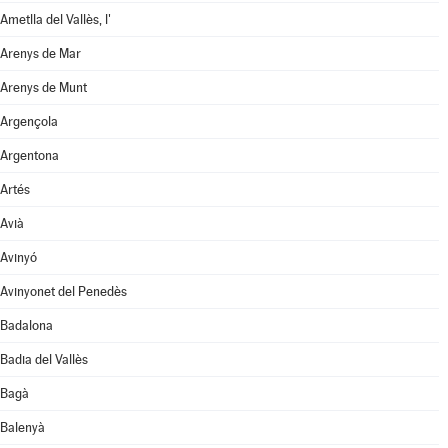
Ametlla del Vallès, l'
Arenys de Mar
Arenys de Munt
Argençola
Argentona
Artés
Avià
Avinyó
Avinyonet del Penedès
Badalona
Badia del Vallès
Bagà
Balenyà