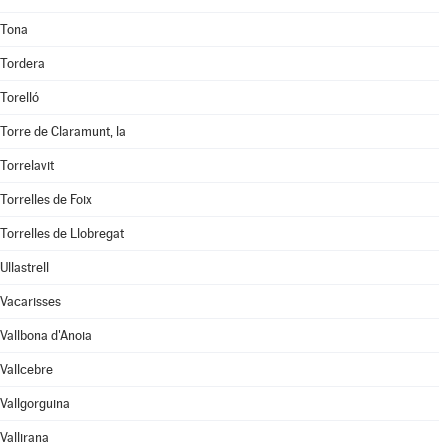
Tona
Tordera
Torelló
Torre de Claramunt, la
Torrelavit
Torrelles de Foix
Torrelles de Llobregat
Ullastrell
Vacarisses
Vallbona d'Anoia
Vallcebre
Vallgorguina
Vallirana