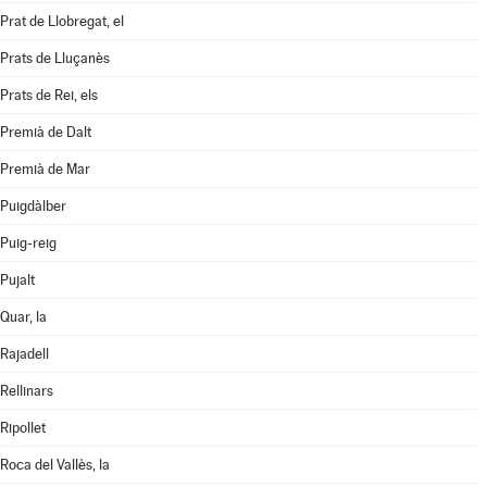
Prat de Llobregat, el
Prats de Lluçanès
Prats de Rei, els
Premià de Dalt
Premià de Mar
Puigdàlber
Puig-reig
Pujalt
Quar, la
Rajadell
Rellinars
Ripollet
Roca del Vallès, la