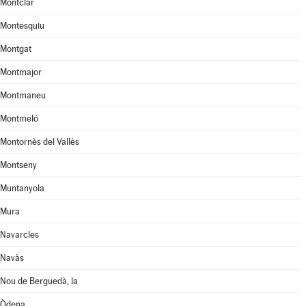
Montclar
Montesquiu
Montgat
Montmajor
Montmaneu
Montmeló
Montornès del Vallès
Montseny
Muntanyola
Mura
Navarcles
Navàs
Nou de Berguedà, la
Òdena