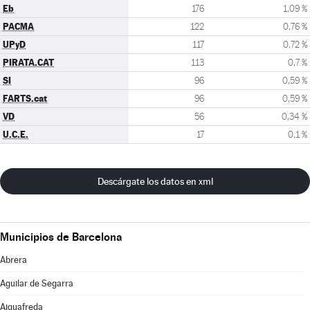
Eb
176
1,09 %
PACMA
122
0,76 %
UPyD
117
0,72 %
PIRATA.CAT
113
0,7 %
SI
96
0,59 %
FARTS.cat
96
0,59 %
VD
56
0,34 %
U.C.E.
17
0,1 %
Descárgate los datos en xml
Municipios de Barcelona
Abrera
Aguilar de Segarra
Aiguafreda