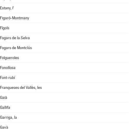
Estany, l'
Figaró-Montmany
Fígols
Fogars de la Selva
Fogars de Montclús
Folgueroles
Fonollosa
Font-rubí
Franqueses del Vallès, les
Gaià
Gallifa
Garriga, la
Gavà