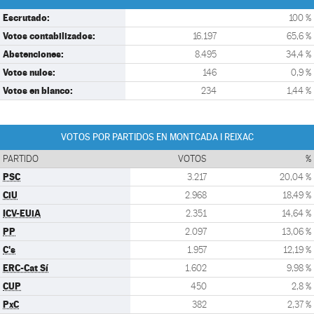
Escrutado:
100 %
Votos contabilizados:
16.197
65,6 %
Abstenciones:
8.495
34,4 %
Votos nulos:
146
0,9 %
Votos en blanco:
234
1,44 %
VOTOS POR PARTIDOS EN MONTCADA I REIXAC
PARTIDO
VOTOS
%
PSC
3.217
20,04 %
CiU
2.968
18,49 %
ICV-EUiA
2.351
14,64 %
PP
2.097
13,06 %
C's
1.957
12,19 %
ERC-Cat Sí
1.602
9,98 %
CUP
450
2,8 %
PxC
382
2,37 %