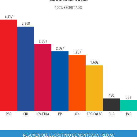
100
%
ESCRUTADO
3.217
2.968
2.351
2.097
1.957
1.602
450
382
PSC
CiU
ICV-EUiA
PP
C's
ERC-Cat Sí
CUP
PxC
RESUMEN DEL ESCRUTINIO DE MONTCADA I REIXAC