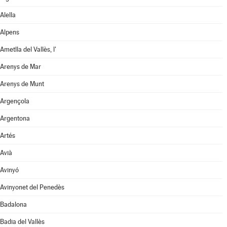
Alella
Alpens
Ametlla del Vallès, l'
Arenys de Mar
Arenys de Munt
Argençola
Argentona
Artés
Avià
Avinyó
Avinyonet del Penedès
Badalona
Badia del Vallès