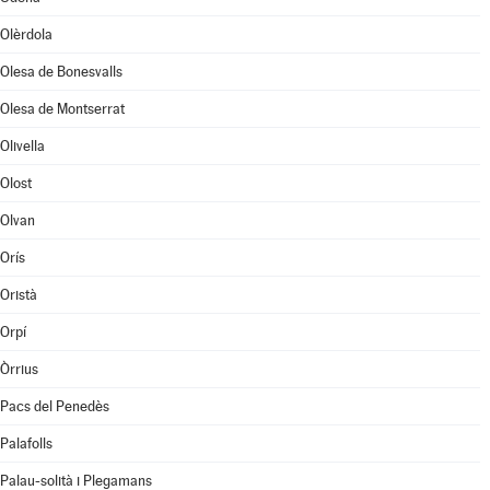
Olèrdola
Olesa de Bonesvalls
Olesa de Montserrat
Olivella
Olost
Olvan
Orís
Oristà
Orpí
Òrrius
Pacs del Penedès
Palafolls
Palau-solità i Plegamans