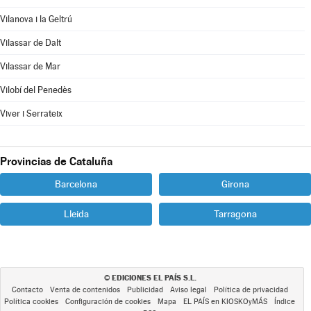
Vilanova i la Geltrú
Vilassar de Dalt
Vilassar de Mar
Vilobí del Penedès
Viver i Serrateix
Provincias de Cataluña
Barcelona
Girona
Lleida
Tarragona
EDICIONES EL PAÍS S.L.
©
Contacto
Venta de contenidos
Publicidad
Aviso legal
Política de privacidad
Política cookies
Configuración de cookies
Mapa
EL PAÍS en KIOSKOyMÁS
Índice