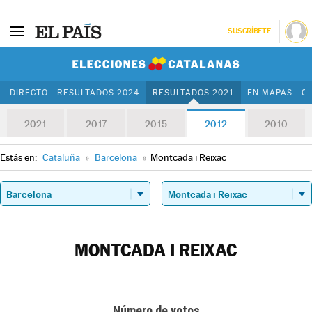
SUSCRÍBETE
Elecciones Cat
DIRECTO
RESULTADOS 2024
RESULTADOS 2021
EN MAPAS
C
2021
2017
2015
2012
2010
Estás en:
Cataluña
»
Barcelona
»
Montcada i Reixac
MONTCADA I REIXAC
Número de votos