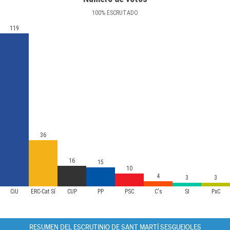
100
%
ESCRUTADO
119
36
16
15
10
4
3
3
CiU
ERC-Cat Sí
CUP
PP
PSC
C's
SI
PxC
RESUMEN DEL ESCRUTINIO DE SANT MARTÍ SESGUEIOLES