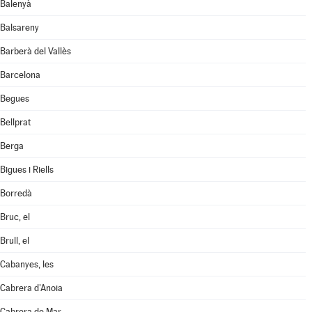
Balenyà
Balsareny
Barberà del Vallès
Barcelona
Begues
Bellprat
Berga
Bigues i Riells
Borredà
Bruc, el
Brull, el
Cabanyes, les
Cabrera d'Anoia
Cabrera de Mar