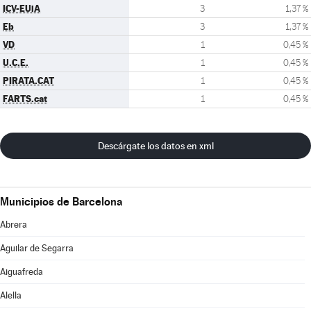
ICV-EUiA
3
1,37 %
Eb
3
1,37 %
VD
1
0,45 %
U.C.E.
1
0,45 %
PIRATA.CAT
1
0,45 %
FARTS.cat
1
0,45 %
Descárgate los datos en xml
Municipios de Barcelona
Abrera
Aguilar de Segarra
Aiguafreda
Alella