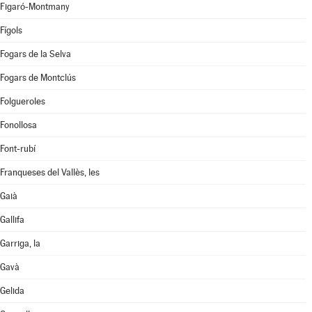
Figaró-Montmany
Fígols
Fogars de la Selva
Fogars de Montclús
Folgueroles
Fonollosa
Font-rubí
Franqueses del Vallès, les
Gaià
Gallifa
Garriga, la
Gavà
Gelida