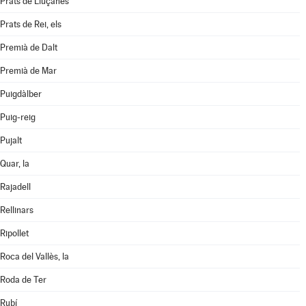
Prats de Lluçanès
Prats de Rei, els
Premià de Dalt
Premià de Mar
Puigdàlber
Puig-reig
Pujalt
Quar, la
Rajadell
Rellinars
Ripollet
Roca del Vallès, la
Roda de Ter
Rubí