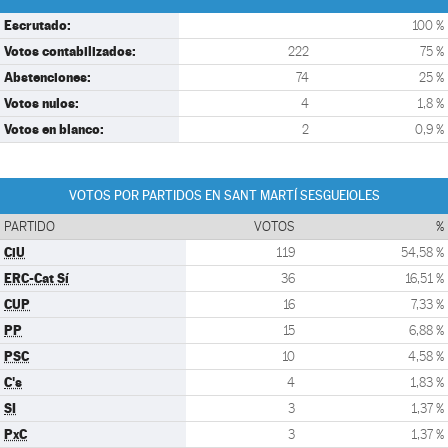
Escrutado:
100 %
Votos contabilizados:
222
75 %
Abstenciones:
74
25 %
Votos nulos:
4
1,8 %
Votos en blanco:
2
0,9 %
VOTOS POR PARTIDOS EN SANT MARTÍ SESGUEIOLES
PARTIDO
VOTOS
%
CiU
119
54,58 %
ERC-Cat Sí
36
16,51 %
CUP
16
7,33 %
PP
15
6,88 %
PSC
10
4,58 %
C's
4
1,83 %
SI
3
1,37 %
PxC
3
1,37 %