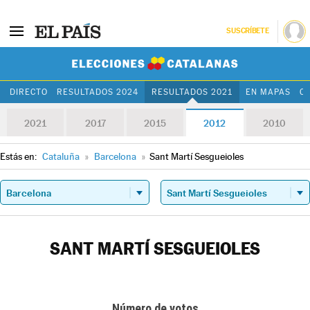
SUSCRÍBETE
Elecciones Cat
DIRECTO
RESULTADOS 2024
RESULTADOS 2021
EN MAPAS
C
2021
2017
2015
2012
2010
Estás en:
Cataluña
»
Barcelona
»
Sant Martí Sesgueioles
SANT MARTÍ SESGUEIOLES
Número de votos