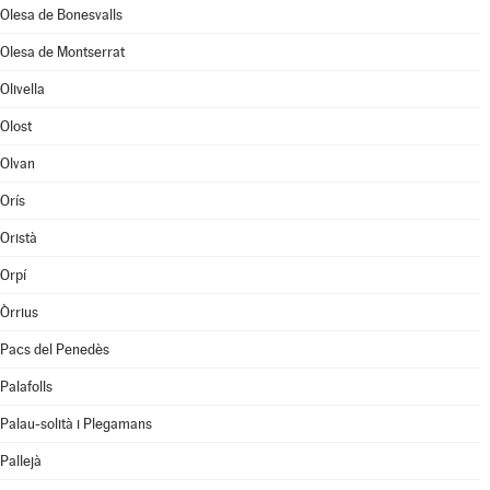
Olesa de Bonesvalls
Olesa de Montserrat
Olivella
Olost
Olvan
Orís
Oristà
Orpí
Òrrius
Pacs del Penedès
Palafolls
Palau-solità i Plegamans
Pallejà