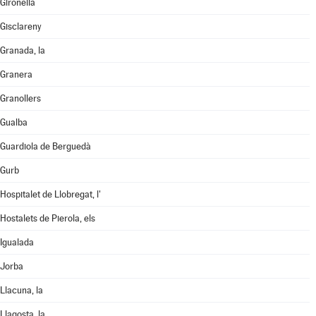
Gironella
Gisclareny
Granada, la
Granera
Granollers
Gualba
Guardiola de Berguedà
Gurb
Hospitalet de Llobregat, l'
Hostalets de Pierola, els
Igualada
Jorba
Llacuna, la
Llagosta, la