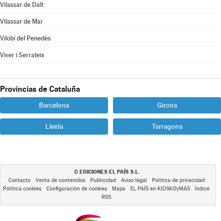
Vilassar de Dalt
Vilassar de Mar
Vilobí del Penedès
Viver i Serrateix
Provincias de Cataluña
Barcelona
Girona
Lleida
Tarragona
EDICIONES EL PAÍS S.L.
©
Contacto
Venta de contenidos
Publicidad
Aviso legal
Política de privacidad
Política cookies
Configuración de cookies
Mapa
EL PAÍS en KIOSKOyMÁS
Índice
RSS