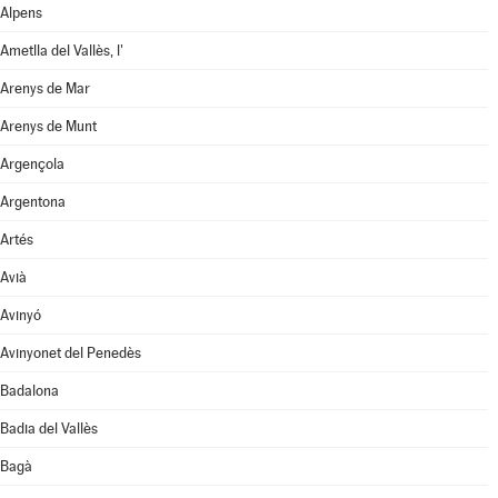
Alpens
Ametlla del Vallès, l'
Arenys de Mar
Arenys de Munt
Argençola
Argentona
Artés
Avià
Avinyó
Avinyonet del Penedès
Badalona
Badia del Vallès
Bagà