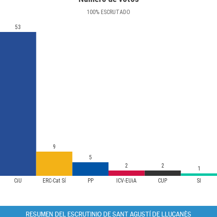
100
%
ESCRUTADO
53
9
5
2
2
1
CiU
ERC-Cat Sí
PP
ICV-EUiA
CUP
SI
RESUMEN DEL ESCRUTINIO DE SANT AGUSTÍ DE LLUÇANÈS