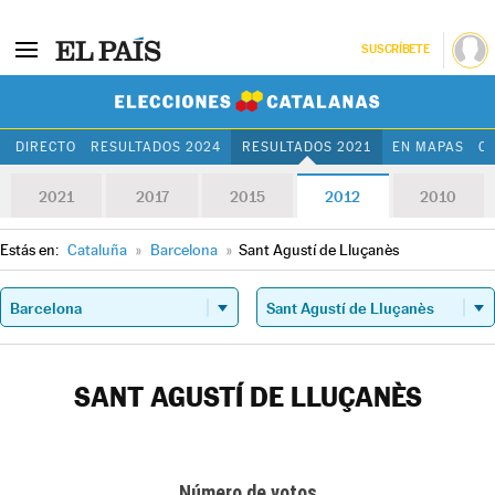
SUSCRÍBETE
Elecciones Cat
DIRECTO
RESULTADOS 2024
RESULTADOS 2021
EN MAPAS
C
2021
2017
2015
2012
2010
Estás en:
Cataluña
»
Barcelona
»
Sant Agustí de Lluçanès
SANT AGUSTÍ DE LLUÇANÈS
Número de votos