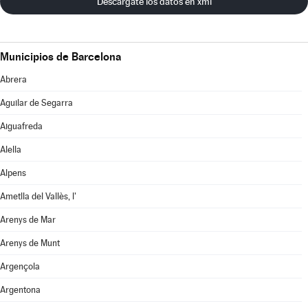
Descárgate los datos en xml
Municipios de Barcelona
Abrera
Aguilar de Segarra
Aiguafreda
Alella
Alpens
Ametlla del Vallès, l'
Arenys de Mar
Arenys de Munt
Argençola
Argentona