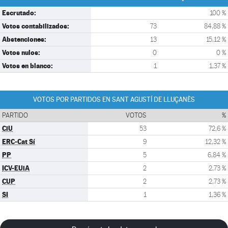
Escrutado:
100 %
Votos contabilizados:
73
84,88 %
Abstenciones:
13
15,12 %
Votos nulos:
0
0 %
Votos en blanco:
1
1,37 %
VOTOS POR PARTIDOS EN SANT AGUSTÍ DE LLUÇANÈS
PARTIDO
VOTOS
%
CiU
53
72,6 %
ERC-Cat Sí
9
12,32 %
PP
5
6,84 %
ICV-EUiA
2
2,73 %
CUP
2
2,73 %
SI
1
1,36 %