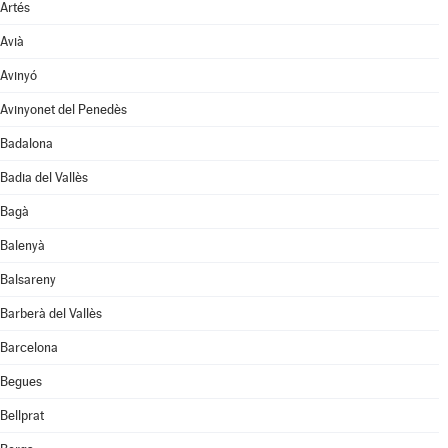
Artés
Avià
Avinyó
Avinyonet del Penedès
Badalona
Badia del Vallès
Bagà
Balenyà
Balsareny
Barberà del Vallès
Barcelona
Begues
Bellprat