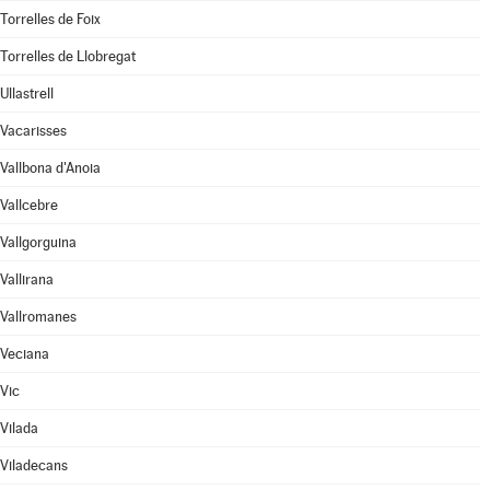
Torrelles de Foix
Torrelles de Llobregat
Ullastrell
Vacarisses
Vallbona d'Anoia
Vallcebre
Vallgorguina
Vallirana
Vallromanes
Veciana
Vic
Vilada
Viladecans