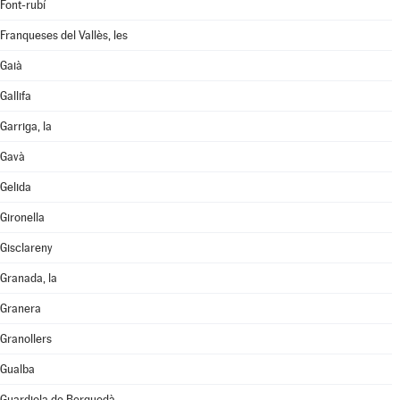
Font-rubí
Franqueses del Vallès, les
Gaià
Gallifa
Garriga, la
Gavà
Gelida
Gironella
Gisclareny
Granada, la
Granera
Granollers
Gualba
Guardiola de Berguedà