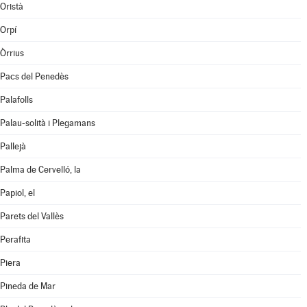
Oristà
Orpí
Òrrius
Pacs del Penedès
Palafolls
Palau-solità i Plegamans
Pallejà
Palma de Cervelló, la
Papiol, el
Parets del Vallès
Perafita
Piera
Pineda de Mar