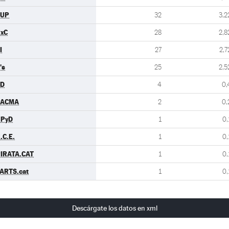
CUP
32
3,2
xC
28
2,8
I
27
2,7
's
25
2,5
VD
4
0,
PACMA
2
0,
UPyD
1
0,
.C.E.
1
0,
IRATA.CAT
1
0,
ARTS.cat
1
0,
Descárgate los datos en xml