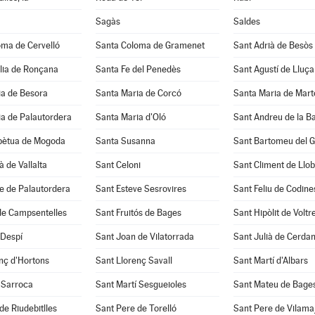
Sagàs
Saldes
oma de Cervelló
Santa Coloma de Gramenet
Sant Adrià de Besòs
lia de Ronçana
Santa Fe del Penedès
Sant Agustí de Lluç
ia de Besora
Santa Maria de Corcó
Santa Maria de Mart
a de Palautordera
Santa Maria d'Oló
Sant Andreu de la B
pètua de Mogoda
Santa Susanna
Sant Bartomeu del 
à de Vallalta
Sant Celoni
Sant Climent de Llo
e de Palautordera
Sant Esteve Sesrovires
Sant Feliu de Codine
de Campsentelles
Sant Fruitós de Bages
Sant Hipòlit de Voltr
 Despí
Sant Joan de Vilatorrada
Sant Julià de Cerda
nç d'Hortons
Sant Llorenç Savall
Sant Martí d'Albars
 Sarroca
Sant Martí Sesgueioles
Sant Mateu de Bage
de Riudebitlles
Sant Pere de Torelló
Sant Pere de Vilama