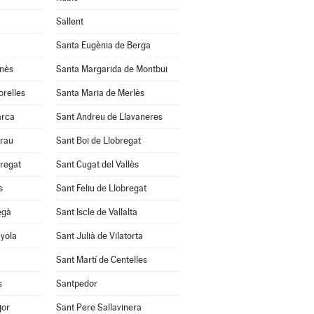
Sallent
Santa Eugènia de Berga
anès
Santa Margarida de Montbui
orelles
Santa Maria de Merlès
arca
Sant Andreu de Llavaneres
Grau
Sant Boi de Llobregat
bregat
Sant Cugat del Vallès
s
Sant Feliu de Llobregat
egà
Sant Iscle de Vallalta
nyola
Sant Julià de Vilatorta
Sant Martí de Centelles
s
Santpedor
jor
Sant Pere Sallavinera