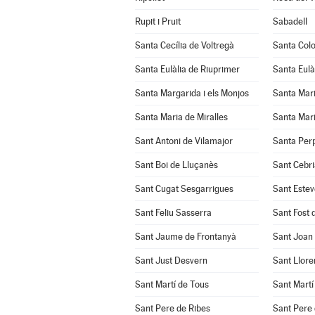
Rupit i Pruit
Sabadell
Santa Cecília de Voltregà
Santa Col
Santa Eulàlia de Riuprimer
Santa Eulà
Santa Margarida i els Monjos
Santa Mar
Santa Maria de Miralles
Santa Mari
Sant Antoni de Vilamajor
Santa Per
Sant Boi de Lluçanès
Sant Cebri
Sant Cugat Sesgarrigues
Sant Estev
Sant Feliu Sasserra
Sant Fost 
Sant Jaume de Frontanyà
Sant Joan
Sant Just Desvern
Sant Llore
Sant Martí de Tous
Sant Martí
Sant Pere de Ribes
Sant Pere 