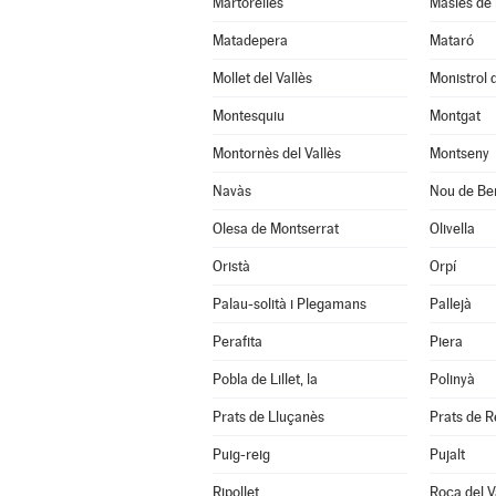
Martorelles
Masies de 
Matadepera
Mataró
Mollet del Vallès
Monistrol 
Montesquiu
Montgat
Montornès del Vallès
Montseny
Navàs
Nou de Ber
Olesa de Montserrat
Olivella
Oristà
Orpí
Palau-solità i Plegamans
Pallejà
Perafita
Piera
Pobla de Lillet, la
Polinyà
Prats de Lluçanès
Prats de Re
Puig-reig
Pujalt
Ripollet
Roca del Va