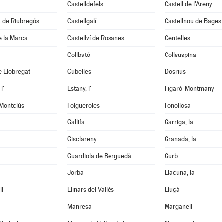
Castelldefels
Castell de l'Areny
it de Riubregós
Castellgalí
Castellnou de Bages
de la Marca
Castellví de Rosanes
Centelles
Collbató
Collsuspina
e Llobregat
Cubelles
Dosrius
l'
Estany, l'
Figaró-Montmany
 Montclús
Folgueroles
Fonollosa
Gallifa
Garriga, la
Gisclareny
Granada, la
Guardiola de Berguedà
Gurb
Jorba
Llacuna, la
ll
Llinars del Vallès
Lluçà
Manresa
Marganell