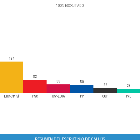
100
%
ESCRUTADO
194
82
55
50
32
28
ERC-Cat Sí
PSC
ICV-EUiA
PP
CUP
PxC
RESUMEN DEL ESCRUTINIO DE CALLÚS