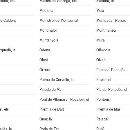
Roda, les
Masies de Voltregà, les
Masnou, el
Mediona
Moià
de Calders
Monistrol de Montserrat
Montcada i Reixac
Montmajor
Montmaneu
Muntanyola
Mura
guedà, la
Òdena
Olèrdola
Olost
Olvan
Òrrius
Pacs del Penedès
Palma de Cervelló, la
Papiol, el
Pineda de Mar
Pla del Penedès, el
Pont de Vilomara i Rocafort, el
Pontons
i, els
Premià de Dalt
Premià de Mar
Quar, la
Rajadell
llès, la
Roda de Ter
Rubí