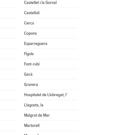
Castellet i la Gornal
Castellolí
Cercs
Copons
Esparreguera
Fígols
Font-rubí
Gavà
Granera
Hospitalet de Llobregat, l'
Llagosta, la
Malgrat de Mar
Martorell