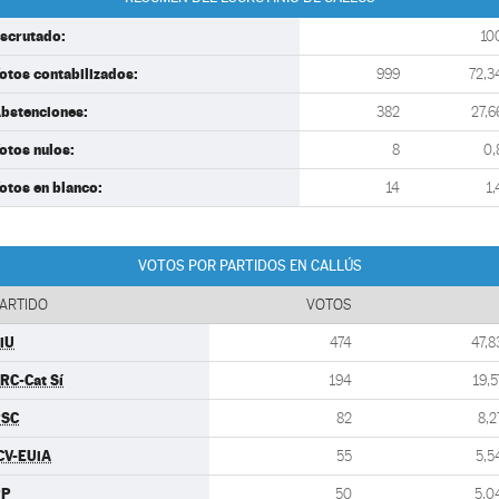
scrutado:
10
otos contabilizados:
999
72,3
bstenciones:
382
27,6
otos nulos:
8
0,
otos en blanco:
14
1,
VOTOS POR PARTIDOS EN CALLÚS
ARTIDO
VOTOS
iU
474
47,8
RC-Cat Sí
194
19,5
PSC
82
8,2
CV-EUiA
55
5,5
PP
50
5,0