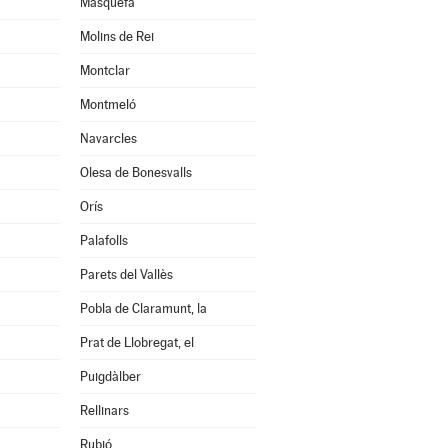
Masquefa
Molins de Rei
Montclar
Montmeló
Navarcles
Olesa de Bonesvalls
Orís
Palafolls
Parets del Vallès
Pobla de Claramunt, la
Prat de Llobregat, el
Puigdàlber
Rellinars
Rubió