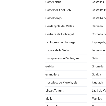
Castellbisbal
Castellcir
Castellfollit del Boix
Castellfoll
Castellterçol
Castellví 
Cerdanyola del Vallès
Cervelló
Corbera de Llobregat
Cornellà d
Esplugues de Llobregat
Espunyola, 
Fogars de la Selva
Fogars de
Franqueses del Vallès, les
Gaià
Gelida
Gironella
Granollers
Gualba
Hostalets de Pierola, els
Igualada
Lliçà d'Amunt
Lliçà de Va
Malla
Manlleu