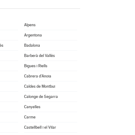
Alpens
Argentona
ès
Badalona
Barberà del Vallès
Bigues i Riells
Cabrera d'Anoia
Caldes de Montbui
Calonge de Segarra
Canyelles
Carme
Castellbell i el Vilar