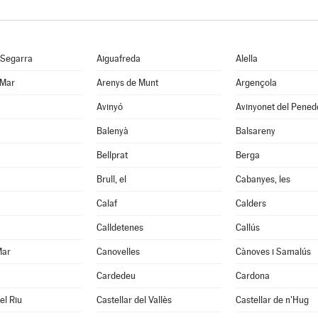
 Segarra
Aiguafreda
Alella
 Mar
Arenys de Munt
Argençola
Avinyó
Avinyonet del Pened
Balenyà
Balsareny
Bellprat
Berga
Brull, el
Cabanyes, les
Calaf
Calders
Calldetenes
Callús
Mar
Canovelles
Cànoves i Samalús
Cardedeu
Cardona
el Riu
Castellar del Vallès
Castellar de n'Hug