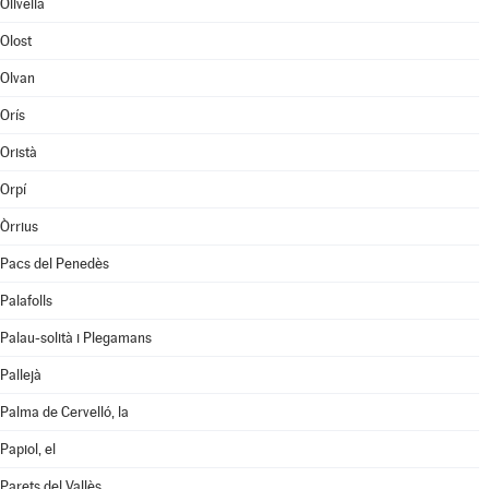
Olivella
Olost
Olvan
Orís
Oristà
Orpí
Òrrius
Pacs del Penedès
Palafolls
Palau-solità i Plegamans
Pallejà
Palma de Cervelló, la
Papiol, el
Parets del Vallès