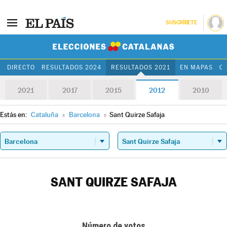
SUSCRÍBETE
Elecciones Cat
DIRECTO
RESULTADOS 2024
RESULTADOS 2021
EN MAPAS
C
2021
2017
2015
2012
2010
Estás en:
Cataluña
»
Barcelona
»
Sant Quirze Safaja
SANT QUIRZE SAFAJA
Número de votos