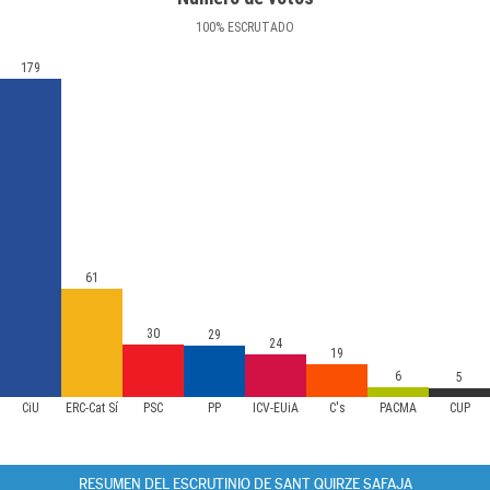
100
%
ESCRUTADO
179
61
30
29
24
19
6
5
CiU
ERC-Cat Sí
PSC
PP
ICV-EUiA
C's
PACMA
CUP
RESUMEN DEL ESCRUTINIO DE SANT QUIRZE SAFAJA