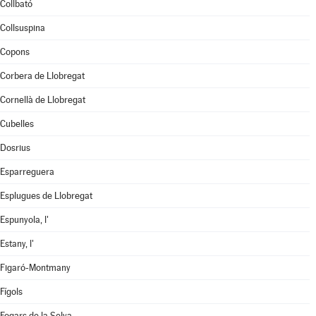
Collbató
Collsuspina
Copons
Corbera de Llobregat
Cornellà de Llobregat
Cubelles
Dosrius
Esparreguera
Esplugues de Llobregat
Espunyola, l'
Estany, l'
Figaró-Montmany
Fígols
Fogars de la Selva