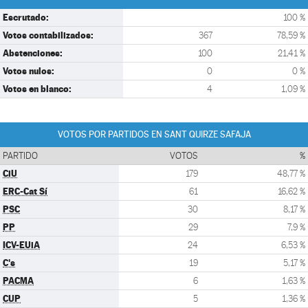
Escrutado:
100 %
Votos contabilizados:
367
78,59 %
Abstenciones:
100
21,41 %
Votos nulos:
0
0 %
Votos en blanco:
4
1,09 %
VOTOS POR PARTIDOS EN SANT QUIRZE SAFAJA
PARTIDO
VOTOS
%
CiU
179
48,77 %
ERC-Cat Sí
61
16,62 %
PSC
30
8,17 %
PP
29
7,9 %
ICV-EUiA
24
6,53 %
C's
19
5,17 %
PACMA
6
1,63 %
CUP
5
1,36 %