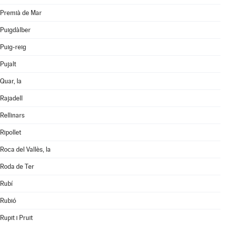
Premià de Mar
Puigdàlber
Puig-reig
Pujalt
Quar, la
Rajadell
Rellinars
Ripollet
Roca del Vallès, la
Roda de Ter
Rubí
Rubió
Rupit i Pruit