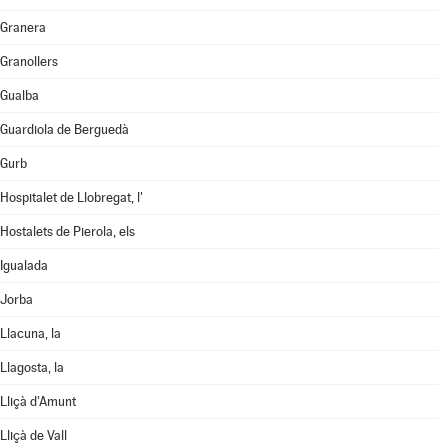
Granera
Granollers
Gualba
Guardiola de Berguedà
Gurb
Hospitalet de Llobregat, l'
Hostalets de Pierola, els
Igualada
Jorba
Llacuna, la
Llagosta, la
Lliçà d'Amunt
Lliçà de Vall