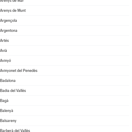
Arenys de Mar
Arenys de Munt
Argençola
Argentona
Artés
Avià
Avinyó
Avinyonet del Penedès
Badalona
Badia del Vallès
Bagà
Balenyà
Balsareny
Barberà del Vallès