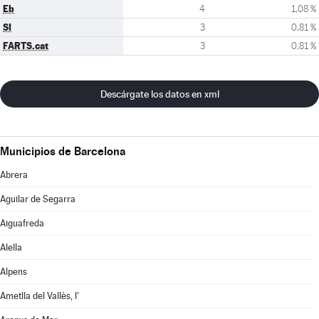
Eb
4
1,08 %
SI
3
0,81 %
FARTS.cat
3
0,81 %
Descárgate los datos en xml
Municipios de Barcelona
Abrera
Aguilar de Segarra
Aiguafreda
Alella
Alpens
Ametlla del Vallès, l'