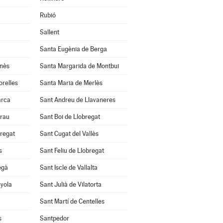
Rubió
Sallent
Santa Eugènia de Berga
anès
Santa Margarida de Montbui
orelles
Santa Maria de Merlès
arca
Sant Andreu de Llavaneres
Grau
Sant Boi de Llobregat
bregat
Sant Cugat del Vallès
s
Sant Feliu de Llobregat
egà
Sant Iscle de Vallalta
nyola
Sant Julià de Vilatorta
Sant Martí de Centelles
s
Santpedor