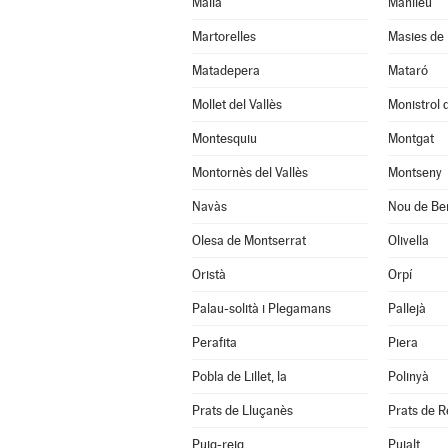
Malla
Manlleu
Martorelles
Masies de 
Matadepera
Mataró
Mollet del Vallès
Monistrol 
Montesquiu
Montgat
Montornès del Vallès
Montseny
Navàs
Nou de Ber
Olesa de Montserrat
Olivella
Oristà
Orpí
Palau-solità i Plegamans
Pallejà
Perafita
Piera
Pobla de Lillet, la
Polinyà
Prats de Lluçanès
Prats de Re
Puig-reig
Pujalt