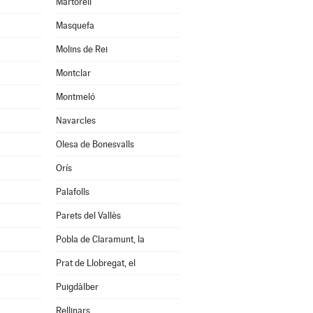
Martorell
Masquefa
Molins de Rei
Montclar
Montmeló
Navarcles
Olesa de Bonesvalls
Orís
Palafolls
Parets del Vallès
Pobla de Claramunt, la
Prat de Llobregat, el
Puigdàlber
Rellinars