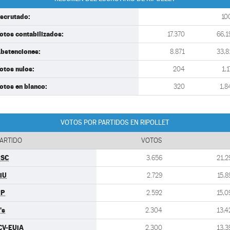
scrutado:
10
otos contabilizados:
17.370
66,1
bstenciones:
8.871
33,8
otos nulos:
204
1,1
otos en blanco:
320
1,8
VOTOS POR PARTIDOS EN RIPOLLET
ARTIDO
VOTOS
PSC
3.656
21,2
iU
2.729
15,8
PP
2.592
15,0
's
2.304
13,4
CV-EUiA
2.300
13,3