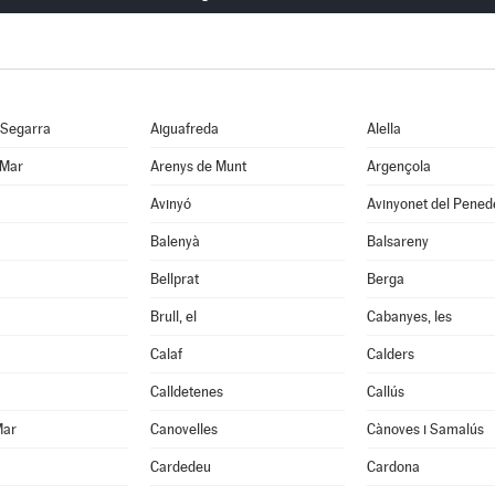
 Segarra
Aiguafreda
Alella
 Mar
Arenys de Munt
Argençola
Avinyó
Avinyonet del Pened
Balenyà
Balsareny
Bellprat
Berga
Brull, el
Cabanyes, les
Calaf
Calders
Calldetenes
Callús
Mar
Canovelles
Cànoves i Samalús
Cardedeu
Cardona