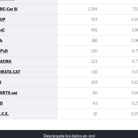
RC-Cat Sí
1.294
7,5
CUP
703
4,0
xC
491
2,8
b
166
0,9
UPyD
130
0,7
PACMA
123
0,7
IRATA.CAT
116
0,6
I
109
0,6
ARTS.cat
80
0,4
VD
43
0,2
.C.E.
10
0,0
Descárgate los datos en xml