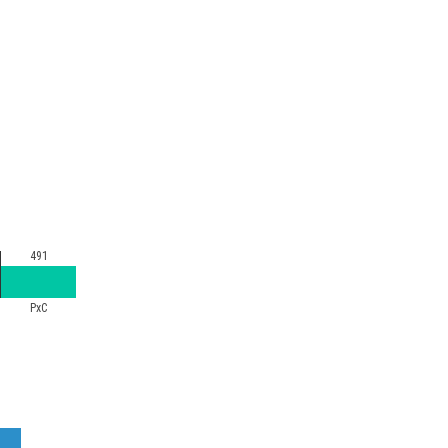
491
PxC