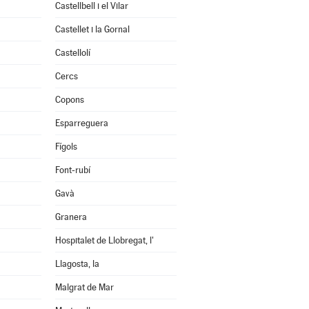
Castellbell i el Vilar
Castellet i la Gornal
Castellolí
Cercs
Copons
Esparreguera
Fígols
Font-rubí
Gavà
Granera
Hospitalet de Llobregat, l'
Llagosta, la
Malgrat de Mar