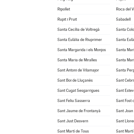
Ripollet
Roca del Va
Rupit i Pruit
Sabadell
Santa Cecília de Voltregà
Santa Col
Santa Eulàlia de Riuprimer
Santa Eulà
Santa Margarida i els Monjos
Santa Mar
Santa Maria de Miralles
Santa Mari
Sant Antoni de Vilamajor
Santa Per
Sant Boi de Lluçanès
Sant Cebri
Sant Cugat Sesgarrigues
Sant Estev
Sant Feliu Sasserra
Sant Fost 
Sant Jaume de Frontanyà
Sant Joan
Sant Just Desvern
Sant Llore
Sant Martí de Tous
Sant Martí