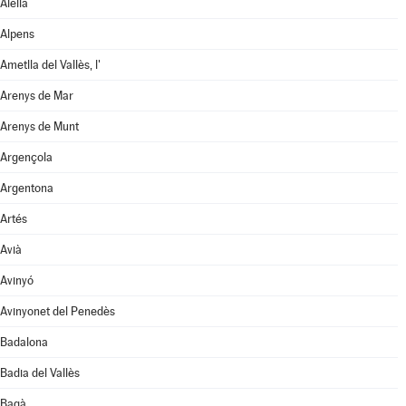
Alella
Alpens
Ametlla del Vallès, l'
Arenys de Mar
Arenys de Munt
Argençola
Argentona
Artés
Avià
Avinyó
Avinyonet del Penedès
Badalona
Badia del Vallès
Bagà