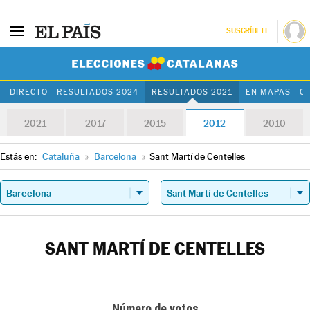
SUSCRÍBETE
Elecciones Cat
DIRECTO
RESULTADOS 2024
RESULTADOS 2021
EN MAPAS
C
2021
2017
2015
2012
2010
Estás en:
Cataluña
»
Barcelona
»
Sant Martí de Centelles
SANT MARTÍ DE CENTELLES
Número de votos