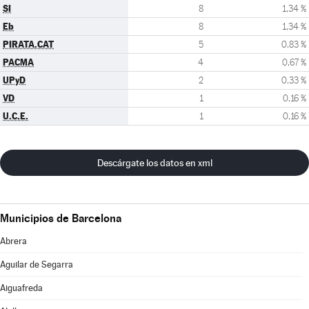
SI
8
1,34 %
Eb
8
1,34 %
PIRATA.CAT
5
0,83 %
PACMA
4
0,67 %
UPyD
2
0,33 %
VD
1
0,16 %
U.C.E.
1
0,16 %
Descárgate los datos en xml
Municipios de Barcelona
Abrera
Aguilar de Segarra
Aiguafreda