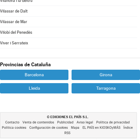
Vilanova i la Geltrú
Vilassar de Dalt
Vilassar de Mar
Vilobí del Penedès
Viver i Serrateix
Provincias de Cataluña
Barcelona
Girona
Lleida
Tarragona
EDICIONES EL PAÍS S.L.
©
Contacto
Venta de contenidos
Publicidad
Aviso legal
Política de privacidad
Política cookies
Configuración de cookies
Mapa
EL PAÍS en KIOSKOyMÁS
Índice
RSS