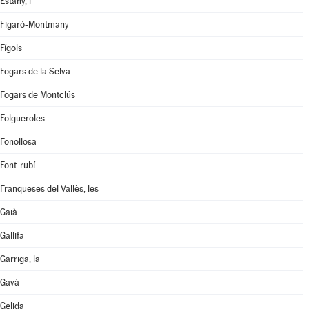
Estany, l'
Figaró-Montmany
Fígols
Fogars de la Selva
Fogars de Montclús
Folgueroles
Fonollosa
Font-rubí
Franqueses del Vallès, les
Gaià
Gallifa
Garriga, la
Gavà
Gelida