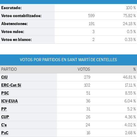
Escrutado:
100 %
Votos contabilizados:
599
75,82 %
Abstenciones:
191
24,18 %
Votos nulos:
3
0,5 %
Votos en blanco:
2
0,33 %
VOTOS POR PARTIDOS EN SANT MARTÍ DE CENTELLES
PARTIDO
VOTOS
%
CiU
279
46,81 %
ERC-Cat Sí
102
17,11 %
PSC
51
8,55 %
ICV-EUiA
36
6,04 %
PP
31
5,2 %
CUP
26
4,36 %
C's
24
4,02 %
PxC
16
2,68 %