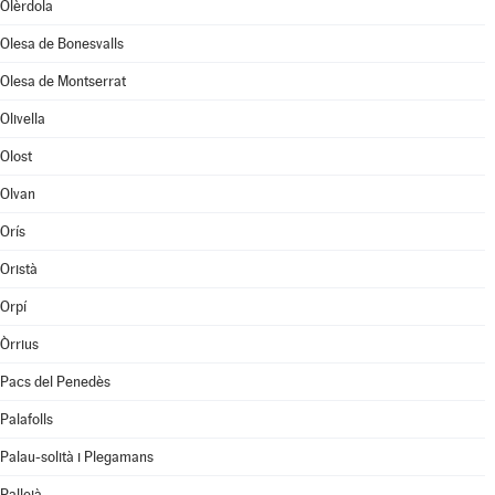
Olèrdola
Olesa de Bonesvalls
Olesa de Montserrat
Olivella
Olost
Olvan
Orís
Oristà
Orpí
Òrrius
Pacs del Penedès
Palafolls
Palau-solità i Plegamans
Pallejà