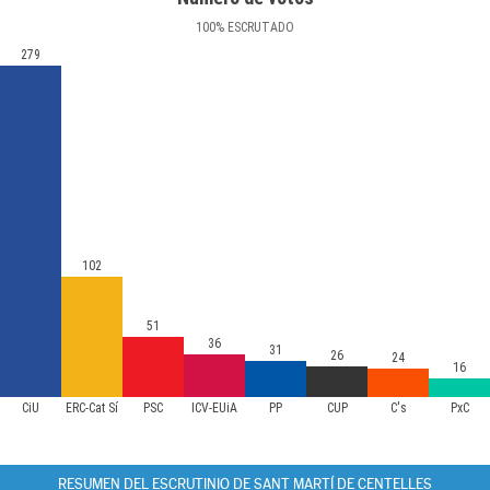
100
%
ESCRUTADO
279
102
51
36
31
26
24
16
CiU
ERC-Cat Sí
PSC
ICV-EUiA
PP
CUP
C's
PxC
RESUMEN DEL ESCRUTINIO DE SANT MARTÍ DE CENTELLES