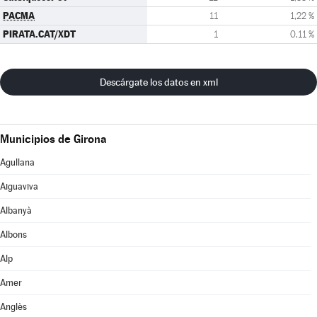
PACMA
11
1,22 %
PIRATA.CAT/XDT
1
0,11 %
Descárgate los datos en xml
Municipios de Girona
Agullana
Aiguaviva
Albanyà
Albons
Alp
Amer
Anglès