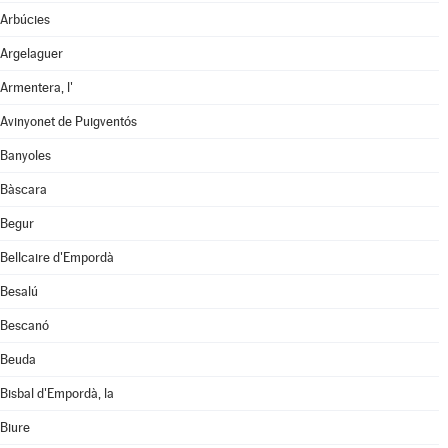
Arbúcies
Argelaguer
Armentera, l'
Avinyonet de Puigventós
Banyoles
Bàscara
Begur
Bellcaire d'Empordà
Besalú
Bescanó
Beuda
Bisbal d'Empordà, la
Biure