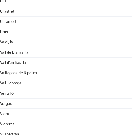
Ullà
Ullastret
Ultramort
Urús
Vajol, la
Vall de Bianya, la
Vall d'en Bas, la
Vallfogona de Ripollès
Vall-llobrega
Ventalló
Verges
Vidrà
Vidreres
Vilabertran