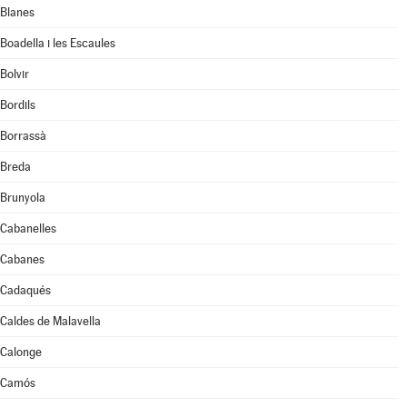
Blanes
Boadella i les Escaules
Bolvir
Bordils
Borrassà
Breda
Brunyola
Cabanelles
Cabanes
Cadaqués
Caldes de Malavella
Calonge
Camós