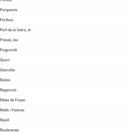
Porqueres
Portbou
Port de la Selva, el
Preses, les
Puigcerdà
Quart
Queralbs
Rabós
Regencós
Ribes de Freser
Riells i Viabrea
Ripoll
Riudarenes