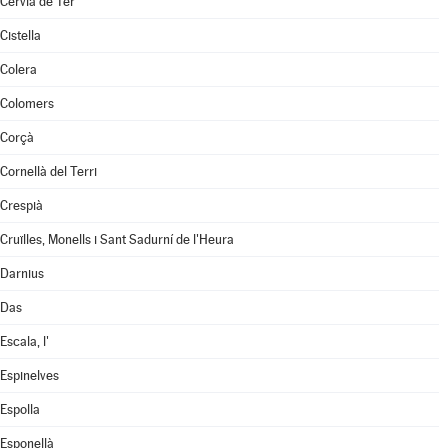
Cervià de Ter
Cistella
Colera
Colomers
Corçà
Cornellà del Terri
Crespià
Cruïlles, Monells i Sant Sadurní de l'Heura
Darnius
Das
Escala, l'
Espinelves
Espolla
Esponellà