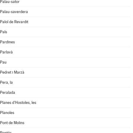
Palau-sator
Palau-saverdera
Palol de Revardit
Pals
Pardines
Parlavà
Pau
Pedret i Marzà
Pera, la
Peralada
Planes d'Hostoles, les
Planoles
Pont de Molins
Pontós