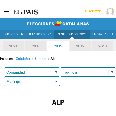
SUSCRÍBETE
Elecciones Cat
DIRECTO
RESULTADOS 2024
RESULTADOS 2021
EN MAPAS
C
2021
2017
2015
2012
2010
Estás en:
Cataluña
»
Girona
»
Alp
ALP