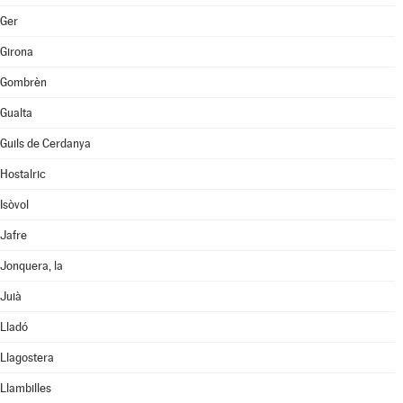
Ger
Girona
Gombrèn
Gualta
Guils de Cerdanya
Hostalric
Isòvol
Jafre
Jonquera, la
Juià
Lladó
Llagostera
Llambilles