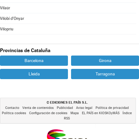
Vilaür
Vilobí d'Onyar
Vilopriu
Provincias de Cataluña
Barcelona
Girona
Lleida
Tarragona
EDICIONES EL PAÍS S.L.
©
Contacto
Venta de contenidos
Publicidad
Aviso legal
Política de privacidad
Política cookies
Configuración de cookies
Mapa
EL PAÍS en KIOSKOyMÁS
Índice
RSS