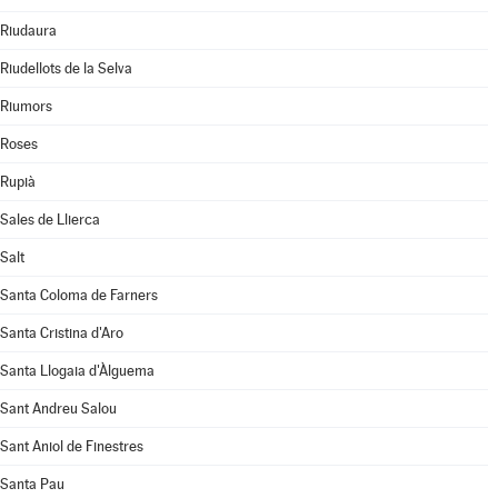
Riudaura
Riudellots de la Selva
Riumors
Roses
Rupià
Sales de Llierca
Salt
Santa Coloma de Farners
Santa Cristina d'Aro
Santa Llogaia d'Àlguema
Sant Andreu Salou
Sant Aniol de Finestres
Santa Pau