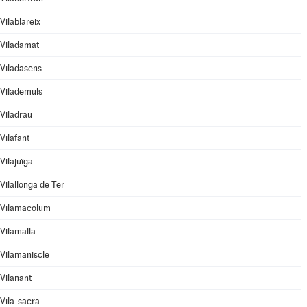
Vilablareix
Viladamat
Viladasens
Vilademuls
Viladrau
Vilafant
Vilajuïga
Vilallonga de Ter
Vilamacolum
Vilamalla
Vilamaniscle
Vilanant
Vila-sacra