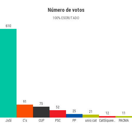
Número de votos
100
%
ESCRUTADO
610
91
75
52
25
21
12
11
JxSí
C's
CUP
PSC
PP
unio.cat
CatSíqueesPot
PACMA