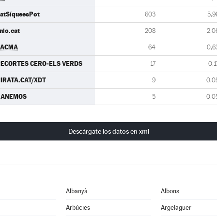
atSíqueesPot
603
5,9
nio.cat
208
2,0
PACMA
64
0,6
ECORTES CERO-ELS VERDS
17
0,1
IRATA.CAT/XDT
9
0,0
GANEMOS
5
0,0
Descárgate los datos en xml
Albanyà
Albons
Arbúcies
Argelaguer