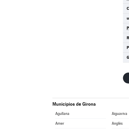
C
u
R
P
Municipios de Girona
Agullana
Aiguaviva
Amer
Anglès