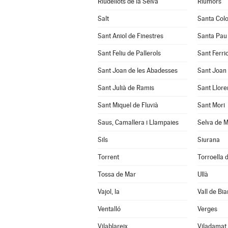
Riudellots de la Selva
Riumors
Salt
Santa Col
Sant Aniol de Finestres
Santa Pau
Sant Feliu de Pallerols
Sant Ferrio
Sant Joan de les Abadesses
Sant Joan 
Sant Julià de Ramis
Sant Llore
Sant Miquel de Fluvià
Sant Mori
Saus, Camallera i Llampaies
Selva de M
Sils
Siurana
Torrent
Torroella d
Tossa de Mar
Ullà
Vajol, la
Vall de Bia
Ventalló
Verges
Vilablareix
Viladamat