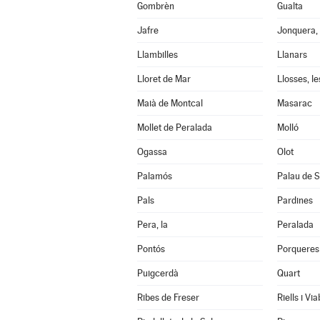
Gombrèn
Gualta
Jafre
Jonquera, 
Llambilles
Llanars
Lloret de Mar
Llosses, le
Maià de Montcal
Masarac
Mollet de Peralada
Molló
Ogassa
Olot
Palamós
Palau de S
Pals
Pardines
Pera, la
Peralada
Pontós
Porqueres
Puigcerdà
Quart
Ribes de Freser
Riells i Vi