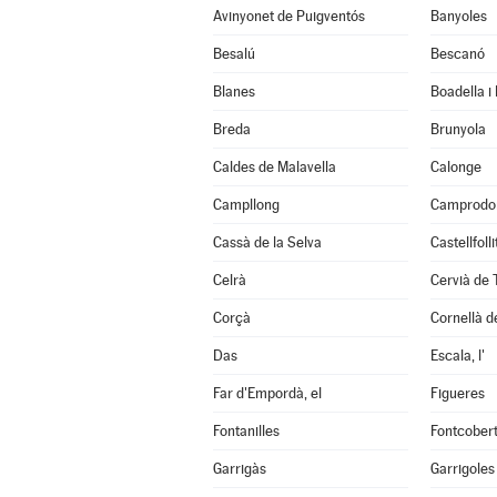
Avinyonet de Puigventós
Banyoles
Besalú
Bescanó
Blanes
Boadella i
Breda
Brunyola
Caldes de Malavella
Calonge
Campllong
Camprodo
Cassà de la Selva
Castellfoll
Celrà
Cervià de 
Corçà
Cornellà de
Das
Escala, l'
Far d'Empordà, el
Figueres
Fontanilles
Fontcober
Garrigàs
Garrigoles