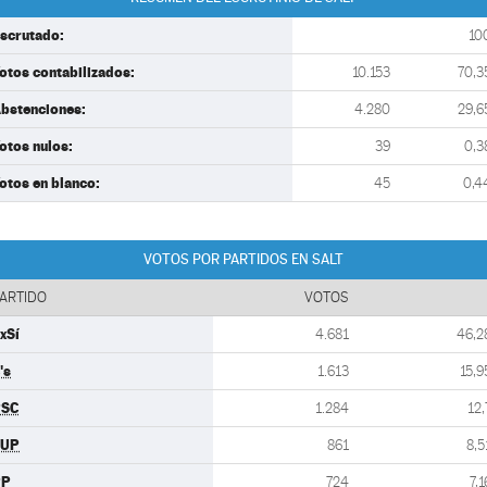
scrutado:
10
otos contabilizados:
10.153
70,3
bstenciones:
4.280
29,6
otos nulos:
39
0,3
otos en blanco:
45
0,4
VOTOS POR PARTIDOS EN SALT
ARTIDO
VOTOS
xSí
4.681
46,2
's
1.613
15,9
PSC
1.284
12,
CUP
861
8,5
PP
724
7,1