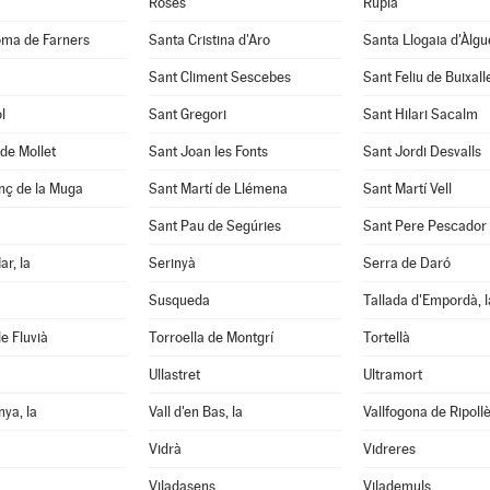
Roses
Rupià
oma de Farners
Santa Cristina d'Aro
Santa Llogaia d'Àlg
Sant Climent Sescebes
Sant Feliu de Buixall
l
Sant Gregori
Sant Hilari Sacalm
de Mollet
Sant Joan les Fonts
Sant Jordi Desvalls
nç de la Muga
Sant Martí de Llémena
Sant Martí Vell
Sant Pau de Segúries
Sant Pere Pescador
ar, la
Serinyà
Serra de Daró
Susqueda
Tallada d'Empordà, l
e Fluvià
Torroella de Montgrí
Tortellà
Ullastret
Ultramort
nya, la
Vall d'en Bas, la
Vallfogona de Ripoll
Vidrà
Vidreres
Viladasens
Vilademuls