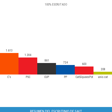
100
%
ESCRUTADO
1.613
1.284
861
724
603
208
C's
PSC
CUP
PP
CatSíqueesPot
unio.cat
RESUMEN DEL ESCRUTINIO DE SALT