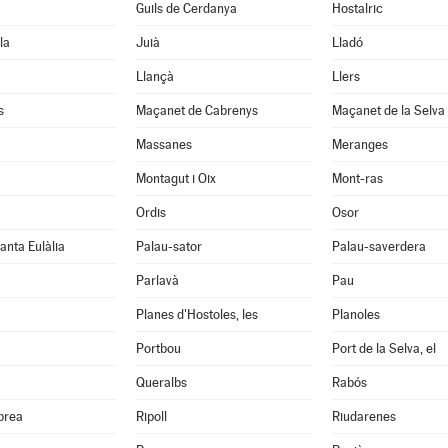
Guils de Cerdanya
Hostalric
la
Juià
Lladó
Llançà
Llers
s
Maçanet de Cabrenys
Maçanet de la Selva
Massanes
Meranges
Montagut i Oix
Mont-ras
Ordis
Osor
anta Eulàlia
Palau-sator
Palau-saverdera
Parlavà
Pau
Planes d'Hostoles, les
Planoles
Portbou
Port de la Selva, el
Queralbs
Rabós
abrea
Ripoll
Riudarenes