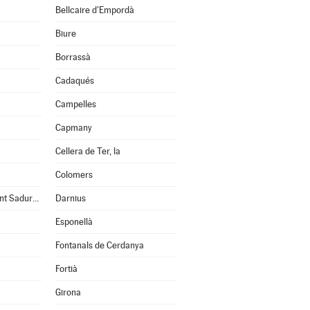
Bellcaire d'Empordà
Biure
Borrassà
Cadaqués
Campelles
Capmany
Cellera de Ter, la
Colomers
Cruïlles, Monells i Sant Sadurní de l'Heura
Darnius
Esponellà
Fontanals de Cerdanya
Fortià
Girona