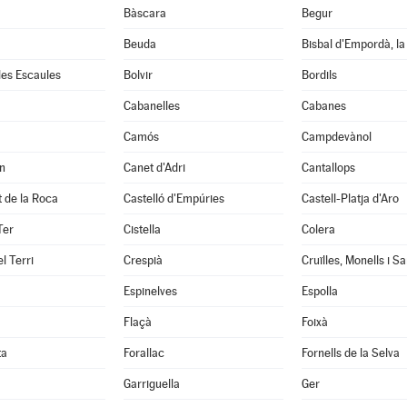
Bàscara
Begur
Beuda
Bisbal d'Empordà, la
 les Escaules
Bolvir
Bordils
Cabanelles
Cabanes
Camós
Campdevànol
n
Canet d'Adri
Cantallops
it de la Roca
Castelló d'Empúries
Castell-Platja d'Aro
Ter
Cistella
Colera
l Terri
Crespià
Espinelves
Espolla
Flaçà
Foixà
ta
Forallac
Fornells de la Selva
Garriguella
Ger