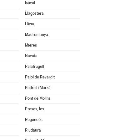
Isòvol
Llagostera
Llívia
Madremanya
Mieres
Navata
Palafrugell
Palol de Revardit
Pedret i Marzà
Pont de Molins
Preses, les
Regencós
Riudaura