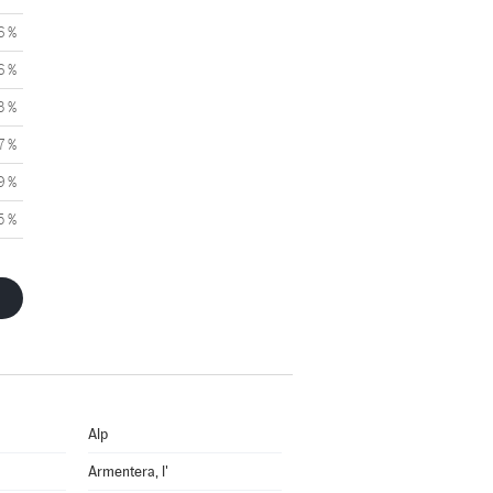
6 %
6 %
3 %
7 %
9 %
5 %
Alp
Armentera, l'