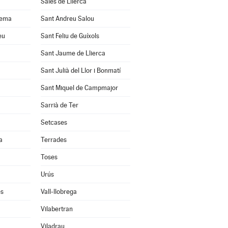
Sales de Llierca
uema
Sant Andreu Salou
eu
Sant Feliu de Guíxols
Sant Jaume de Llierca
Sant Julià del Llor i Bonmatí
Sant Miquel de Campmajor
Sarrià de Ter
Setcases
a
Terrades
Toses
Urús
ès
Vall-llobrega
Vilabertran
Viladrau