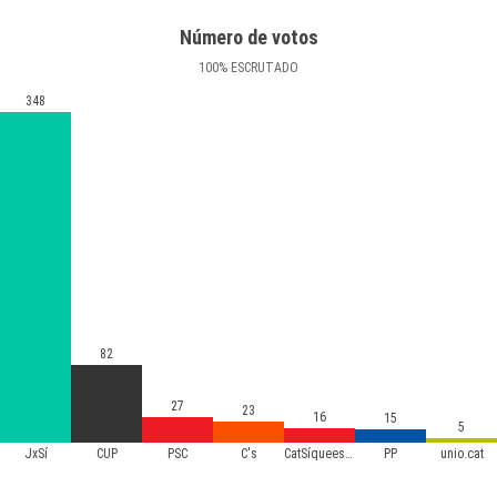
Número de votos
100
%
ESCRUTADO
348
82
27
23
16
15
5
JxSí
CUP
PSC
C's
CatSíqueesPot
PP
unio.cat