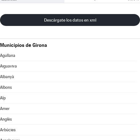
Descárgate los datos en xml
Municipios de Girona
Agullana
Aiguaviva
Albanyà
Albons
Alp
Amer
Anglès
Arbúcies