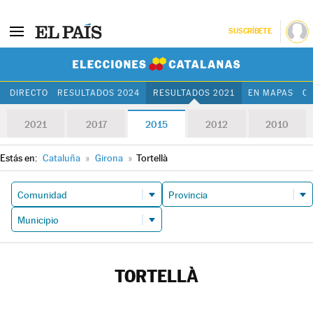
SUSCRÍBETE
Elecciones Cat
DIRECTO
RESULTADOS 2024
RESULTADOS 2021
EN MAPAS
C
2021
2017
2015
2012
2010
Estás en:
Cataluña
»
Girona
»
Tortellà
TORTELLÀ