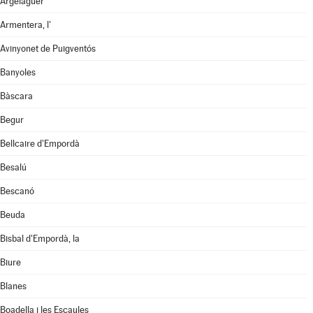
Argelaguer
Armentera, l'
Avinyonet de Puigventós
Banyoles
Bàscara
Begur
Bellcaire d'Empordà
Besalú
Bescanó
Beuda
Bisbal d'Empordà, la
Biure
Blanes
Boadella i les Escaules