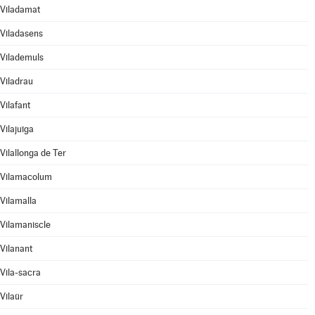
Viladamat
Viladasens
Vilademuls
Viladrau
Vilafant
Vilajuïga
Vilallonga de Ter
Vilamacolum
Vilamalla
Vilamaniscle
Vilanant
Vila-sacra
Vilaür