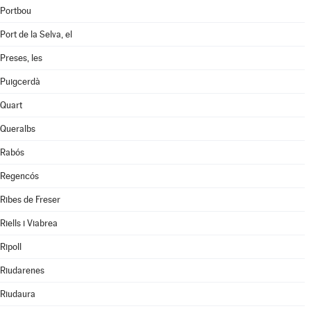
Portbou
Port de la Selva, el
Preses, les
Puigcerdà
Quart
Queralbs
Rabós
Regencós
Ribes de Freser
Riells i Viabrea
Ripoll
Riudarenes
Riudaura