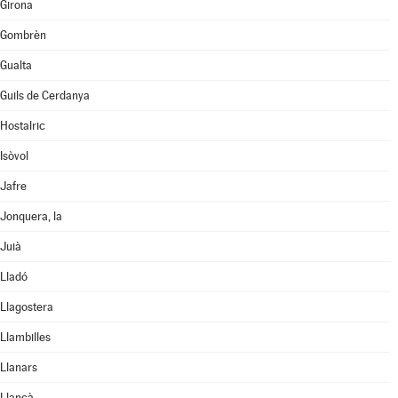
Girona
Gombrèn
Gualta
Guils de Cerdanya
Hostalric
Isòvol
Jafre
Jonquera, la
Juià
Lladó
Llagostera
Llambilles
Llanars
Llançà