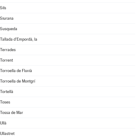
Sils
Siurana
Susqueda
Tallada d'Empordà, la
Terrades
Torrent
Torroella de Fluvià
Torroella de Montgrí
Tortellà
Toses
Tossa de Mar
Ullà
Ullastret