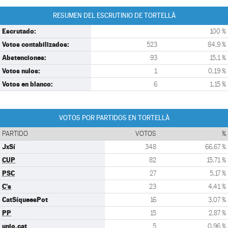
RESUMEN DEL ESCRUTINIO DE TORTELLÀ
Escrutado:
100 %
Votos contabilizados:
523
84,9 %
Abstenciones:
93
15,1 %
Votos nulos:
1
0,19 %
Votos en blanco:
6
1,15 %
VOTOS POR PARTIDOS EN TORTELLÀ
PARTIDO
VOTOS
%
JxSí
348
66,67 %
CUP
82
15,71 %
PSC
27
5,17 %
C's
23
4,41 %
CatSíqueesPot
16
3,07 %
PP
15
2,87 %
unio.cat
5
0,96 %