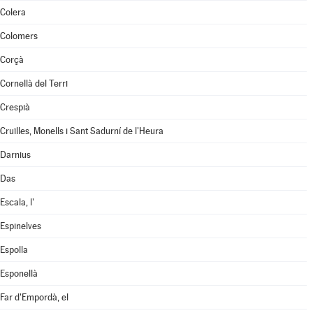
Colera
Colomers
Corçà
Cornellà del Terri
Crespià
Cruïlles, Monells i Sant Sadurní de l'Heura
Darnius
Das
Escala, l'
Espinelves
Espolla
Esponellà
Far d'Empordà, el