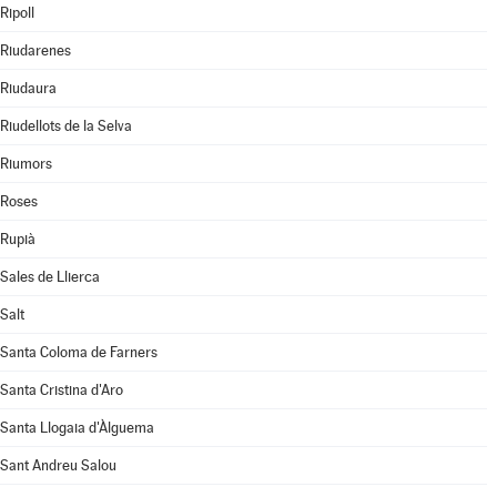
Ripoll
Riudarenes
Riudaura
Riudellots de la Selva
Riumors
Roses
Rupià
Sales de Llierca
Salt
Santa Coloma de Farners
Santa Cristina d'Aro
Santa Llogaia d'Àlguema
Sant Andreu Salou