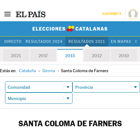
SUSCRÍBETE
Elecciones Cat
DIRECTO
RESULTADOS 2024
RESULTADOS 2021
EN MAPAS
C
2021
2017
2015
2012
2010
Estás en:
Cataluña
»
Girona
»
Santa Coloma de Farners
SANTA COLOMA DE FARNERS