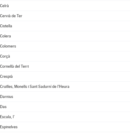
Celrà
Cervià de Ter
Cistella
Colera
Colomers
Corçà
Cornellà del Terri
Crespià
Cruïlles, Monells i Sant Sadurní de l'Heura
Darnius
Das
Escala, l'
Espinelves