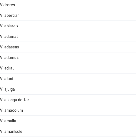
Vidreres
Vilabertran
Vilablareix
Viladamat
Viladasens
Vilademuls
Viladrau
Vilafant
Vilajuïga
Vilallonga de Ter
Vilamacolum
Vilamalla
Vilamaniscle