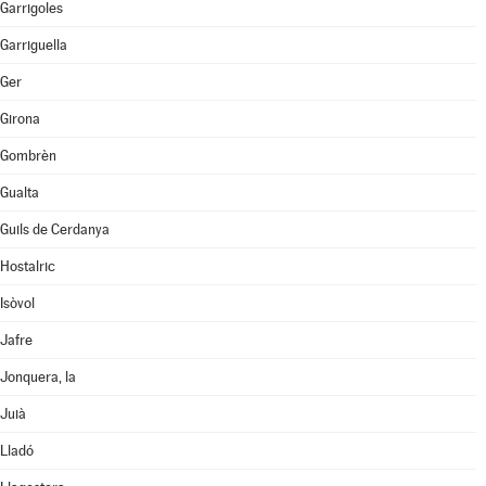
Garrigoles
Garriguella
Ger
Girona
Gombrèn
Gualta
Guils de Cerdanya
Hostalric
Isòvol
Jafre
Jonquera, la
Juià
Lladó