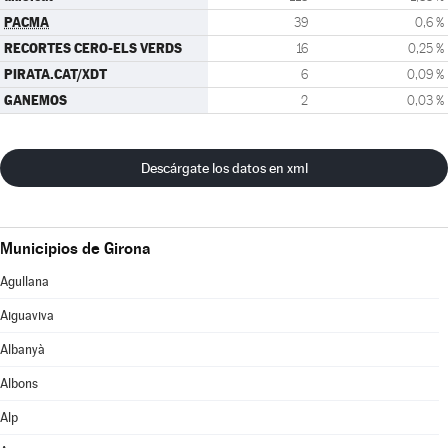
PACMA
39
0,6 %
RECORTES CERO-ELS VERDS
16
0,25 %
PIRATA.CAT/XDT
6
0,09 %
GANEMOS
2
0,03 %
Descárgate los datos en xml
Municipios de Girona
Agullana
Aiguaviva
Albanyà
Albons
Alp