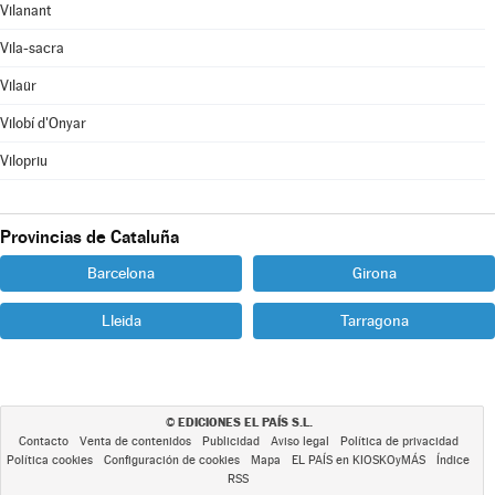
Vilanant
Vila-sacra
Vilaür
Vilobí d'Onyar
Vilopriu
Provincias de Cataluña
Barcelona
Girona
Lleida
Tarragona
EDICIONES EL PAÍS S.L.
©
Contacto
Venta de contenidos
Publicidad
Aviso legal
Política de privacidad
Política cookies
Configuración de cookies
Mapa
EL PAÍS en KIOSKOyMÁS
Índice
RSS