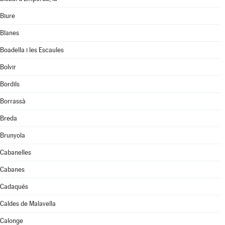
Biure
Blanes
Boadella i les Escaules
Bolvir
Bordils
Borrassà
Breda
Brunyola
Cabanelles
Cabanes
Cadaqués
Caldes de Malavella
Calonge