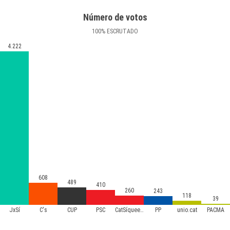
Número de votos
100
%
ESCRUTADO
4.222
608
489
410
260
243
118
39
JxSí
C's
CUP
PSC
CatSíqueesPot
PP
unio.cat
PACMA