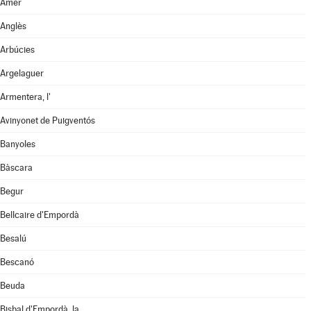
Amer
Anglès
Arbúcies
Argelaguer
Armentera, l'
Avinyonet de Puigventós
Banyoles
Bàscara
Begur
Bellcaire d'Empordà
Besalú
Bescanó
Beuda
Bisbal d'Empordà, la