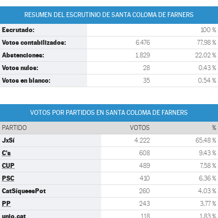
RESUMEN DEL ESCRUTINIO DE SANTA COLOMA DE FARNERS
Escrutado:
100 %
Votos contabilizados:
6.476
77,98 %
Abstenciones:
1.829
22,02 %
Votos nulos:
28
0,43 %
Votos en blanco:
35
0,54 %
VOTOS POR PARTIDOS EN SANTA COLOMA DE FARNERS
PARTIDO
VOTOS
%
JxSí
4.222
65,48 %
C's
608
9,43 %
CUP
489
7,58 %
PSC
410
6,36 %
CatSíqueesPot
260
4,03 %
PP
243
3,77 %
unio.cat
118
1,83 %