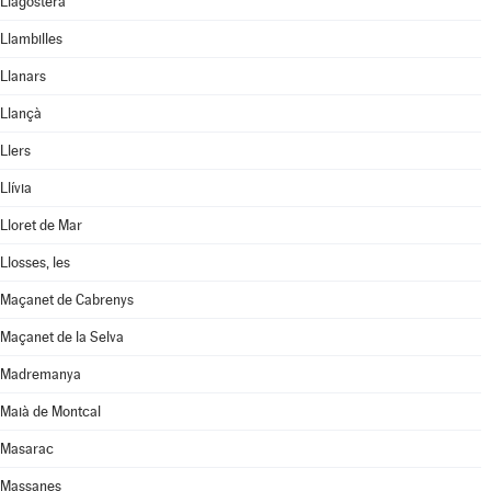
Llagostera
Llambilles
Llanars
Llançà
Llers
Llívia
Lloret de Mar
Llosses, les
Maçanet de Cabrenys
Maçanet de la Selva
Madremanya
Maià de Montcal
Masarac
Massanes