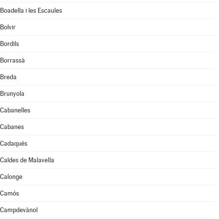
Boadella i les Escaules
Bolvir
Bordils
Borrassà
Breda
Brunyola
Cabanelles
Cabanes
Cadaqués
Caldes de Malavella
Calonge
Camós
Campdevànol