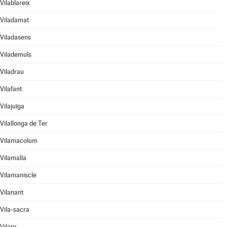
Vilablareix
Viladamat
Viladasens
Vilademuls
Viladrau
Vilafant
Vilajuïga
Vilallonga de Ter
Vilamacolum
Vilamalla
Vilamaniscle
Vilanant
Vila-sacra
Vilaür