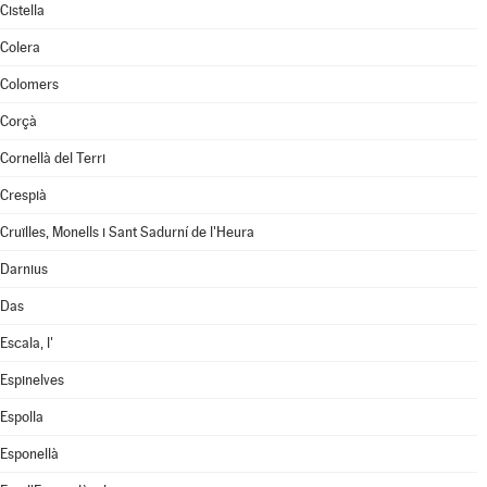
Cistella
Colera
Colomers
Corçà
Cornellà del Terri
Crespià
Cruïlles, Monells i Sant Sadurní de l'Heura
Darnius
Das
Escala, l'
Espinelves
Espolla
Esponellà