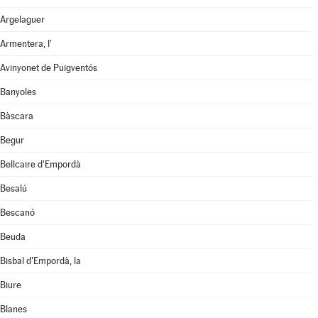
Argelaguer
Armentera, l'
Avinyonet de Puigventós
Banyoles
Bàscara
Begur
Bellcaire d'Empordà
Besalú
Bescanó
Beuda
Bisbal d'Empordà, la
Biure
Blanes