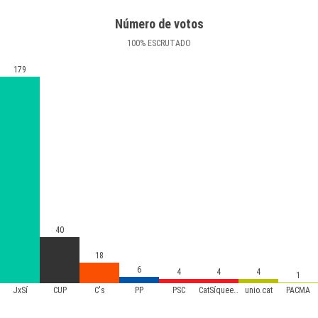
Número de votos
100
%
ESCRUTADO
179
40
18
6
4
4
4
1
JxSí
CUP
C's
PP
PSC
CatSíqueesPot
unio.cat
PACMA