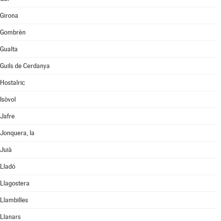
Girona
Gombrèn
Gualta
Guils de Cerdanya
Hostalric
Isòvol
Jafre
Jonquera, la
Juià
Lladó
Llagostera
Llambilles
Llanars