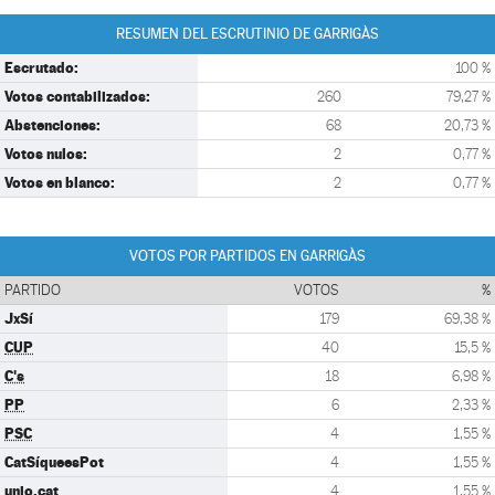
RESUMEN DEL ESCRUTINIO DE GARRIGÀS
Escrutado:
100 %
Votos contabilizados:
260
79,27 %
Abstenciones:
68
20,73 %
Votos nulos:
2
0,77 %
Votos en blanco:
2
0,77 %
VOTOS POR PARTIDOS EN GARRIGÀS
PARTIDO
VOTOS
%
JxSí
179
69,38 %
CUP
40
15,5 %
C's
18
6,98 %
PP
6
2,33 %
PSC
4
1,55 %
CatSíqueesPot
4
1,55 %
unio.cat
4
1,55 %