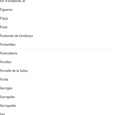
Far d'Empordà, el
Figueres
Flaçà
Foixà
Fontanals de Cerdanya
Fontanilles
Fontcoberta
Forallac
Fornells de la Selva
Fortià
Garrigàs
Garrigoles
Garriguella
Ger