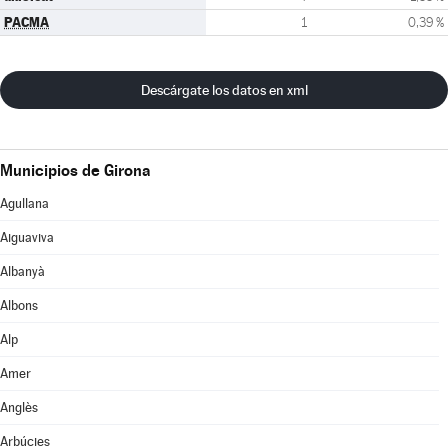
PACMA
1
0,39 %
Descárgate los datos en xml
Municipios de Girona
Agullana
Aiguaviva
Albanyà
Albons
Alp
Amer
Anglès
Arbúcies