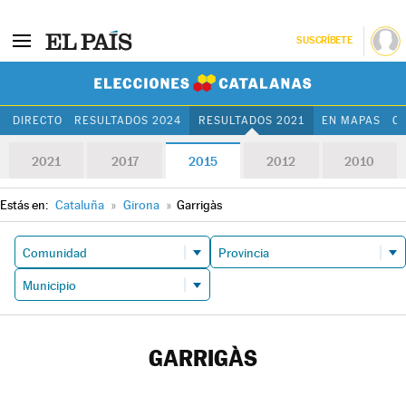
SUSCRÍBETE
Elecciones Cat
DIRECTO
RESULTADOS 2024
RESULTADOS 2021
EN MAPAS
C
2021
2017
2015
2012
2010
Estás en:
Cataluña
»
Girona
»
Garrigàs
GARRIGÀS