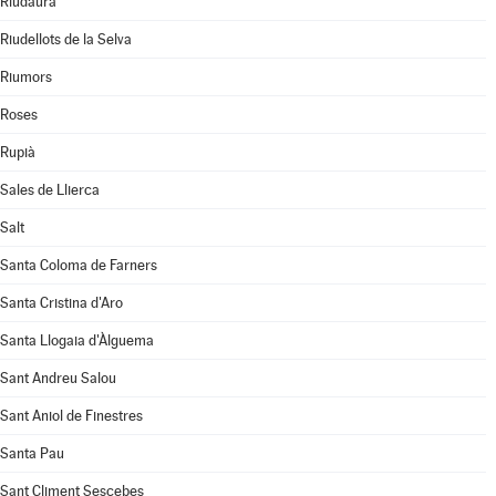
Riudaura
Riudellots de la Selva
Riumors
Roses
Rupià
Sales de Llierca
Salt
Santa Coloma de Farners
Santa Cristina d'Aro
Santa Llogaia d'Àlguema
Sant Andreu Salou
Sant Aniol de Finestres
Santa Pau
Sant Climent Sescebes