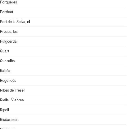
Porqueres
Portbou
Port de la Selva, el
Preses, les
Puigcerdà
Quart
Queralbs
Rabós
Regencós
Ribes de Freser
Riells i Viabrea
Ripoll
Riudarenes