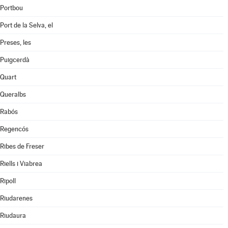
Portbou
Port de la Selva, el
Preses, les
Puigcerdà
Quart
Queralbs
Rabós
Regencós
Ribes de Freser
Riells i Viabrea
Ripoll
Riudarenes
Riudaura