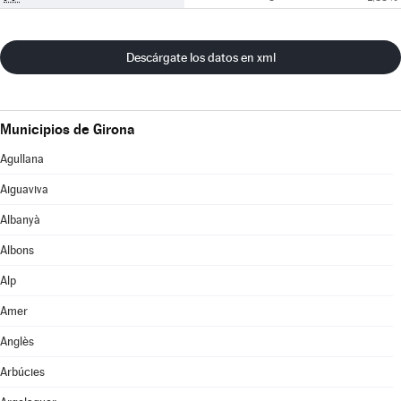
Descárgate los datos en xml
Municipios de Girona
Agullana
Aiguaviva
Albanyà
Albons
Alp
Amer
Anglès
Arbúcies