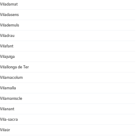
Viladamat
Viladasens
Vilademuls
Viladrau
Vilafant
Vilajuïga
Vilallonga de Ter
Vilamacolum
Vilamalla
Vilamaniscle
Vilanant
Vila-sacra
Vilaür