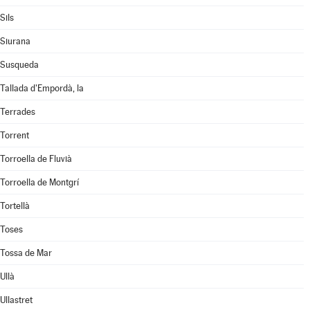
Sils
Siurana
Susqueda
Tallada d'Empordà, la
Terrades
Torrent
Torroella de Fluvià
Torroella de Montgrí
Tortellà
Toses
Tossa de Mar
Ullà
Ullastret