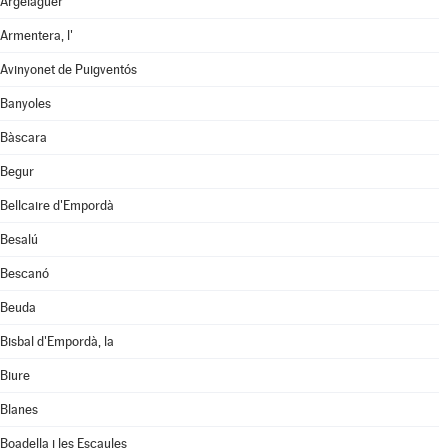
Argelaguer
Armentera, l'
Avinyonet de Puigventós
Banyoles
Bàscara
Begur
Bellcaire d'Empordà
Besalú
Bescanó
Beuda
Bisbal d'Empordà, la
Biure
Blanes
Boadella i les Escaules