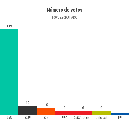
Número de votos
100
%
ESCRUTADO
119
13
10
6
6
6
3
JxSí
CUP
C's
PSC
CatSíqueesPot
unio.cat
PP