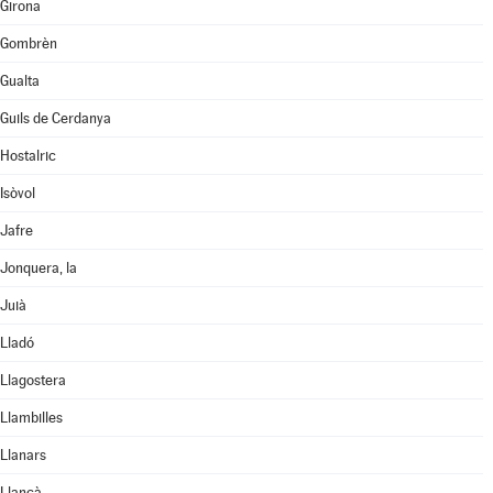
Girona
Gombrèn
Gualta
Guils de Cerdanya
Hostalric
Isòvol
Jafre
Jonquera, la
Juià
Lladó
Llagostera
Llambilles
Llanars
Llançà