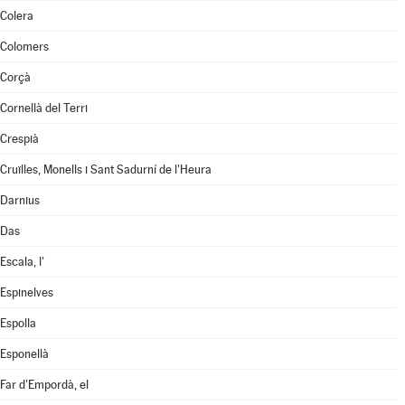
Colera
Colomers
Corçà
Cornellà del Terri
Crespià
Cruïlles, Monells i Sant Sadurní de l'Heura
Darnius
Das
Escala, l'
Espinelves
Espolla
Esponellà
Far d'Empordà, el