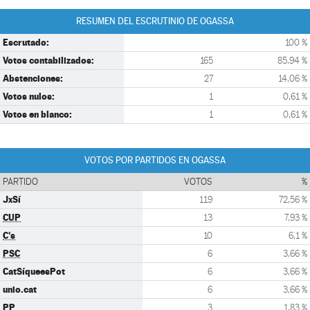
RESUMEN DEL ESCRUTINIO DE OGASSA
Escrutado:
100 %
Votos contabilizados:
165
85,94 %
Abstenciones:
27
14,06 %
Votos nulos:
1
0,61 %
Votos en blanco:
1
0,61 %
VOTOS POR PARTIDOS EN OGASSA
PARTIDO
VOTOS
%
JxSí
119
72,56 %
CUP
13
7,93 %
C's
10
6,1 %
PSC
6
3,66 %
CatSíqueesPot
6
3,66 %
unio.cat
6
3,66 %
PP
3
1,83 %