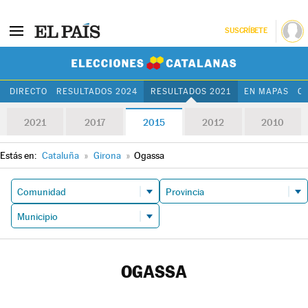
SUSCRÍBETE
Elecciones Cat
DIRECTO
RESULTADOS 2024
RESULTADOS 2021
EN MAPAS
C
2021
2017
2015
2012
2010
Estás en:
Cataluña
»
Girona
»
Ogassa
OGASSA