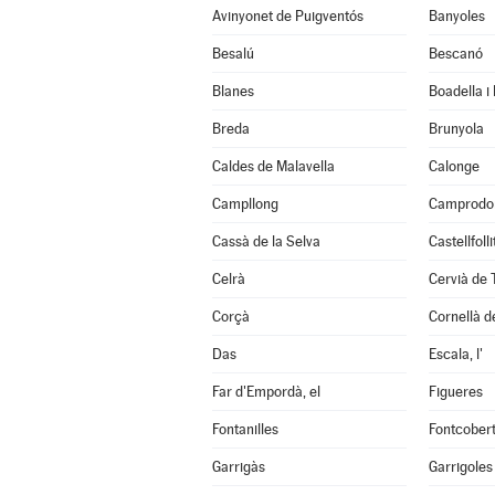
Avinyonet de Puigventós
Banyoles
Besalú
Bescanó
Blanes
Boadella i
Breda
Brunyola
Caldes de Malavella
Calonge
Campllong
Camprodo
Cassà de la Selva
Castellfoll
Celrà
Cervià de 
Corçà
Cornellà de
Das
Escala, l'
Far d'Empordà, el
Figueres
Fontanilles
Fontcober
Garrigàs
Garrigoles