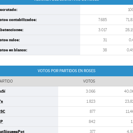
scrutado:
10
otos contabilizados:
7.685
71,8
bstenciones:
3.017
28,1
otos nulos:
31
0,
otos en blanco:
38
0,4
VOTOS POR PARTIDOS EN ROSES
ARTIDO
VOTOS
xSí
3.066
40,0
's
1.823
23,8
PSC
877
11,4
PP
842
1
atSíqueesPot
377
4,9