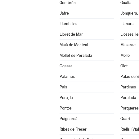
Gombrèn
Gualta
Jafre
Jonquera, 
Llambilles
Llanars
Lloret de Mar
Llosses, le
Maià de Montcal
Masarac
Mollet de Peralada
Molló
Ogassa
Olot
Palamós
Palau de S
Pals
Pardines
Pera, la
Peralada
Pontós
Porqueres
Puigcerdà
Quart
Ribes de Freser
Riells i Vi