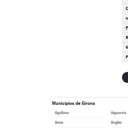
u
R
P
Municipios de Girona
Agullana
Aiguaviva
Amer
Anglès