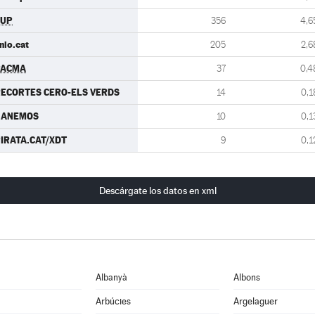
CUP
356
4,6
nio.cat
205
2,6
PACMA
37
0,4
ECORTES CERO-ELS VERDS
14
0,1
GANEMOS
10
0,1
IRATA.CAT/XDT
9
0,1
Descárgate los datos en xml
Albanyà
Albons
Arbúcies
Argelaguer