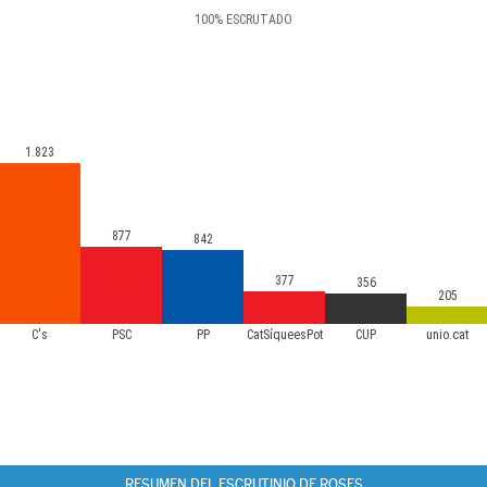
100
%
ESCRUTADO
1.823
877
842
377
356
205
C's
PSC
PP
CatSíqueesPot
CUP
unio.cat
RESUMEN DEL ESCRUTINIO DE ROSES