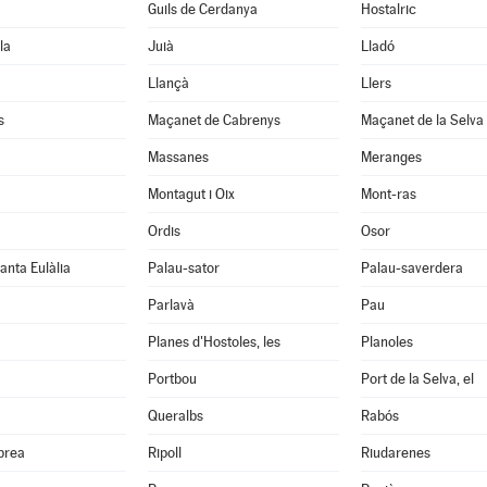
Guils de Cerdanya
Hostalric
la
Juià
Lladó
Llançà
Llers
s
Maçanet de Cabrenys
Maçanet de la Selva
Massanes
Meranges
Montagut i Oix
Mont-ras
Ordis
Osor
anta Eulàlia
Palau-sator
Palau-saverdera
Parlavà
Pau
Planes d'Hostoles, les
Planoles
Portbou
Port de la Selva, el
Queralbs
Rabós
abrea
Ripoll
Riudarenes