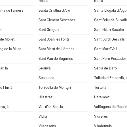
Roses
Rupià
oma de Farners
Santa Cristina d'Aro
Santa Llogaia d'Àlg
Sant Climent Sescebes
Sant Feliu de Buixall
l
Sant Gregori
Sant Hilari Sacalm
de Mollet
Sant Joan les Fonts
Sant Jordi Desvalls
nç de la Muga
Sant Martí de Llémena
Sant Martí Vell
Sant Pau de Segúries
Sant Pere Pescador
ar, la
Serinyà
Serra de Daró
Susqueda
Tallada d'Empordà, l
e Fluvià
Torroella de Montgrí
Tortellà
Ullastret
Ultramort
nya, la
Vall d'en Bas, la
Vallfogona de Ripoll
Vidrà
Vidreres
Viladasens
Vilademuls