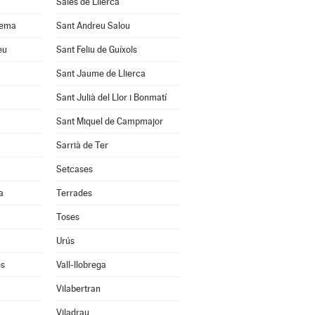
Sales de Llierca
uema
Sant Andreu Salou
eu
Sant Feliu de Guíxols
Sant Jaume de Llierca
Sant Julià del Llor i Bonmatí
Sant Miquel de Campmajor
Sarrià de Ter
Setcases
a
Terrades
Toses
Urús
ès
Vall-llobrega
Vilabertran
Viladrau