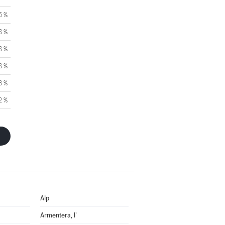
5 %
8 %
8 %
8 %
3 %
2 %
Alp
Armentera, l'