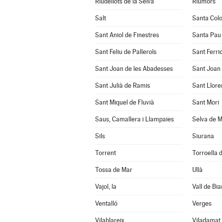
Riudellots de la Selva
Riumors
Salt
Santa Col
Sant Aniol de Finestres
Santa Pau
Sant Feliu de Pallerols
Sant Ferrio
Sant Joan de les Abadesses
Sant Joan 
Sant Julià de Ramis
Sant Llore
Sant Miquel de Fluvià
Sant Mori
Saus, Camallera i Llampaies
Selva de M
Sils
Siurana
Torrent
Torroella d
Tossa de Mar
Ullà
Vajol, la
Vall de Bia
Ventalló
Verges
Vilablareix
Viladamat