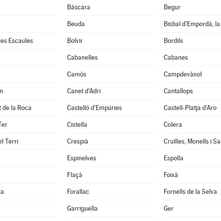
Bàscara
Begur
Beuda
Bisbal d'Empordà, la
 les Escaules
Bolvir
Bordils
Cabanelles
Cabanes
Camós
Campdevànol
n
Canet d'Adri
Cantallops
it de la Roca
Castelló d'Empúries
Castell-Platja d'Aro
Ter
Cistella
Colera
l Terri
Crespià
Espinelves
Espolla
Flaçà
Foixà
ta
Forallac
Fornells de la Selva
Garriguella
Ger