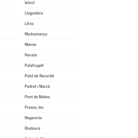
Isòvol
Llagostera
Llívia
Madremanya
Mieres
Navata
Palafrugell
Palol de Revardit
Pedret i Marzà
Pont de Molins
Preses, les
Regencós
Riudaura