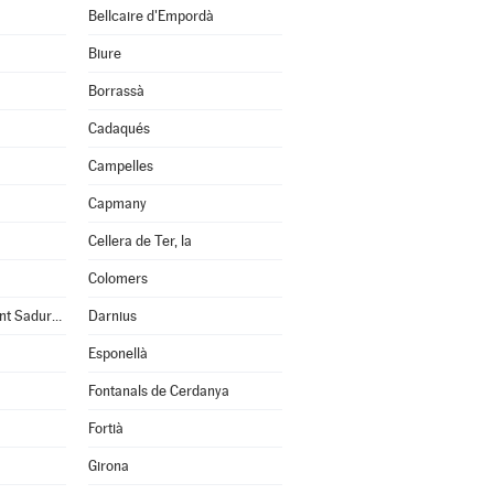
Bellcaire d'Empordà
Biure
Borrassà
Cadaqués
Campelles
Capmany
Cellera de Ter, la
Colomers
Cruïlles, Monells i Sant Sadurní de l'Heura
Darnius
Esponellà
Fontanals de Cerdanya
Fortià
Girona