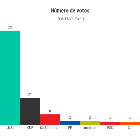
Número de votos
100
%
ESCRUTADO
73
21
8
3
3
2
2
JxSí
CUP
CatSíqueesPot
PP
unio.cat
PSC
C's