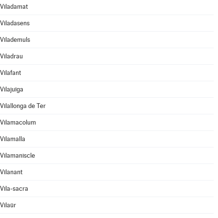
Viladamat
Viladasens
Vilademuls
Viladrau
Vilafant
Vilajuïga
Vilallonga de Ter
Vilamacolum
Vilamalla
Vilamaniscle
Vilanant
Vila-sacra
Vilaür