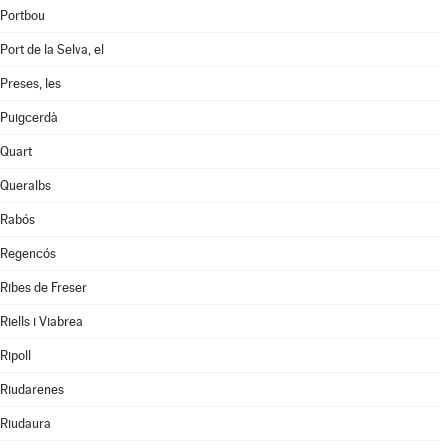
Portbou
Port de la Selva, el
Preses, les
Puigcerdà
Quart
Queralbs
Rabós
Regencós
Ribes de Freser
Riells i Viabrea
Ripoll
Riudarenes
Riudaura