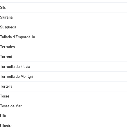
Sils
Siurana
Susqueda
Tallada d'Empordà, la
Terrades
Torrent
Torroella de Fluvià
Torroella de Montgrí
Tortellà
Toses
Tossa de Mar
Ullà
Ullastret