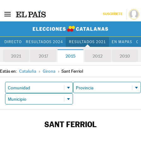
SUSCRÍBETE
Elecciones Cat
DIRECTO
RESULTADOS 2024
RESULTADOS 2021
EN MAPAS
C
2021
2017
2015
2012
2010
Estás en:
Cataluña
»
Girona
»
Sant Ferriol
SANT FERRIOL