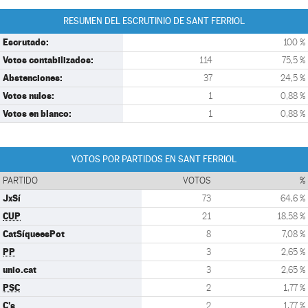
RESUMEN DEL ESCRUTINIO DE SANT FERRIOL
Escrutado:
100 %
Votos contabilizados:
114
75,5 %
Abstenciones:
37
24,5 %
Votos nulos:
1
0,88 %
Votos en blanco:
1
0,88 %
VOTOS POR PARTIDOS EN SANT FERRIOL
PARTIDO
VOTOS
%
JxSí
73
64,6 %
CUP
21
18,58 %
CatSíqueesPot
8
7,08 %
PP
3
2,65 %
unio.cat
3
2,65 %
PSC
2
1,77 %
C's
2
1,77 %