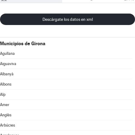
Descárgate los datos en xml
Municipios de Girona
Agullana
Aiguaviva
Albanyà
Albons
Alp
Amer
Anglès
Arbúcies