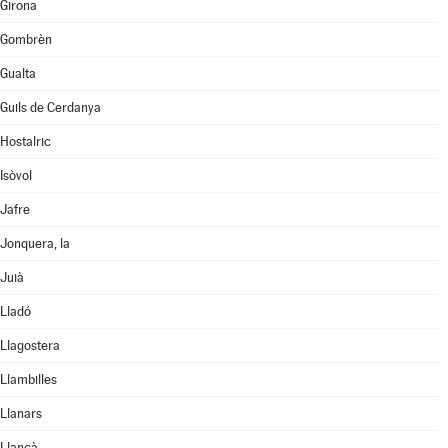
Girona
Gombrèn
Gualta
Guils de Cerdanya
Hostalric
Isòvol
Jafre
Jonquera, la
Juià
Lladó
Llagostera
Llambilles
Llanars
Llançà