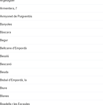
Argelaguer
Armentera, l'
Avinyonet de Puigventós
Banyoles
Bàscara
Begur
Bellcaire d'Empordà
Besalú
Bescanó
Beuda
Bisbal d'Empordà, la
Biure
Blanes
Boadella i les Escaules