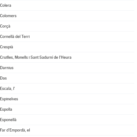
Colera
Colomers
Corçà
Cornellà del Terri
Crespià
Cruïlles, Monells i Sant Sadurní de l'Heura
Darnius
Das
Escala, l'
Espinelves
Espolla
Esponellà
Far d'Empordà, el