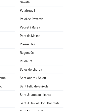
Navata
Palafrugell
Palol de Revardit
Pedret i Marzà
Pont de Molins
Preses, les
Regencós
Riudaura
Sales de Llierca
uema
Sant Andreu Salou
eu
Sant Feliu de Guíxols
Sant Jaume de Llierca
Sant Julià del Llor i Bonmatí