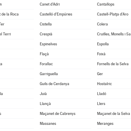
n
Canet d'Adri
Cantallops
it de la Roca
Castelló d'Empúries
Castell-Platja d'Aro
Ter
Cistella
Colera
l Terri
Crespià
Espinelves
Espolla
Flaçà
Foixà
ta
Forallac
Fornells de la Selva
Garriguella
Ger
Guils de Cerdanya
Hostalric
la
Juià
Lladó
Llançà
Llers
s
Maçanet de Cabrenys
Maçanet de la Selva
Massanes
Meranges