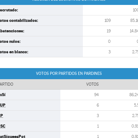
scrutado:
10
otos contabilizados:
109
85,1
bstenciones:
19
14,8
otos nulos:
0
otos en blanco:
3
2,7
VOTOS POR PARTIDOS EN PARDINES
ARTIDO
VOTOS
xSí
94
86,2
CUP
6
5,
PP
3
2,7
PSC
1
0,9
atSíqueesPot
1
0,9