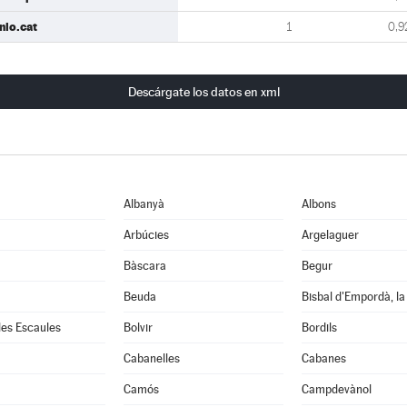
nio.cat
1
0,9
Descárgate los datos en xml
Albanyà
Albons
Arbúcies
Argelaguer
Bàscara
Begur
Beuda
Bisbal d'Empordà, la
 les Escaules
Bolvir
Bordils
Cabanelles
Cabanes
Camós
Campdevànol