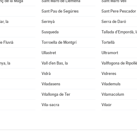
nç de la Muga
Sant Martí de Llémena
Sant Martí Vell
Sant Pau de Segúries
Sant Pere Pescador
ar, la
Serinyà
Serra de Daró
Susqueda
Tallada d'Empordà, l
e Fluvià
Torroella de Montgrí
Tortellà
Ullastret
Ultramort
nya, la
Vall d'en Bas, la
Vallfogona de Ripoll
Vidrà
Vidreres
Viladasens
Vilademuls
Vilallonga de Ter
Vilamacolum
Vila-sacra
Vilaür