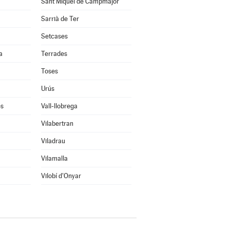
Sant Miquel de Campmajor
Sarrià de Ter
Setcases
a
Terrades
Toses
Urús
ès
Vall-llobrega
Vilabertran
Viladrau
Vilamalla
Vilobí d'Onyar