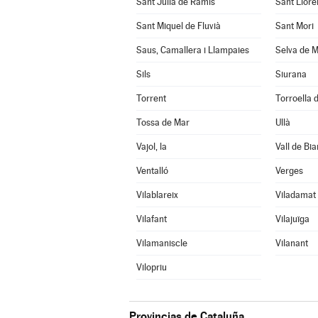
Sant Julià de Ramis
Sant Llore
Sant Miquel de Fluvià
Sant Mori
Saus, Camallera i Llampaies
Selva de M
Sils
Siurana
Torrent
Torroella d
Tossa de Mar
Ullà
Vajol, la
Vall de Bia
Ventalló
Verges
Vilablareix
Viladamat
Vilafant
Vilajuïga
Vilamaniscle
Vilanant
Vilopriu
Provincias de Cataluña