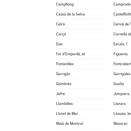
Campllong
Camprodo
Cassà de la Selva
Castellfoll
Celrà
Cervià de 
Corçà
Cornellà de
Das
Escala, l'
Far d'Empordà, el
Figueres
Fontanilles
Fontcober
Garrigàs
Garrigoles
Gombrèn
Gualta
Jafre
Jonquera, 
Llambilles
Llanars
Lloret de Mar
Llosses, le
Maià de Montcal
Masarac