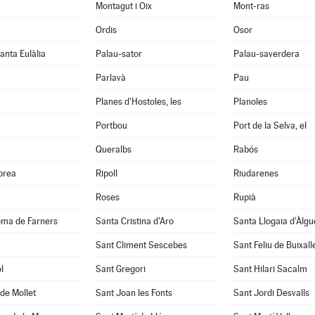
Montagut i Oix
Mont-ras
Ordis
Osor
anta Eulàlia
Palau-sator
Palau-saverdera
Parlavà
Pau
Planes d'Hostoles, les
Planoles
Portbou
Port de la Selva, el
Queralbs
Rabós
abrea
Ripoll
Riudarenes
Roses
Rupià
oma de Farners
Santa Cristina d'Aro
Santa Llogaia d'Àlg
Sant Climent Sescebes
Sant Feliu de Buixall
l
Sant Gregori
Sant Hilari Sacalm
de Mollet
Sant Joan les Fonts
Sant Jordi Desvalls