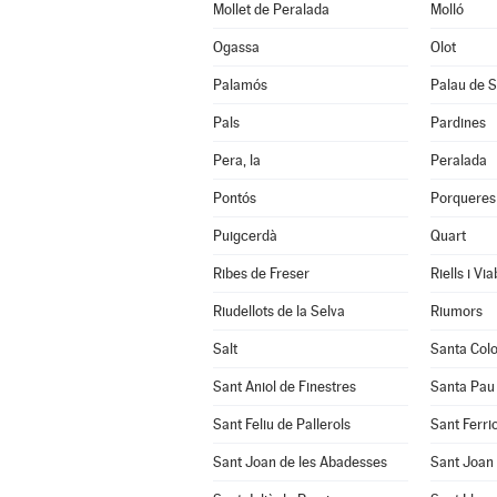
Mollet de Peralada
Molló
Ogassa
Olot
Palamós
Palau de S
Pals
Pardines
Pera, la
Peralada
Pontós
Porqueres
Puigcerdà
Quart
Ribes de Freser
Riells i Vi
Riudellots de la Selva
Riumors
Salt
Santa Col
Sant Aniol de Finestres
Santa Pau
Sant Feliu de Pallerols
Sant Ferrio
Sant Joan de les Abadesses
Sant Joan 