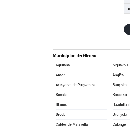
u
Municipios de Girona
Agullana
Aiguaviva
Amer
Anglès
Avinyonet de Puigventós
Banyoles
Besalú
Bescanó
Blanes
Boadella i
Breda
Brunyola
Caldes de Malavella
Calonge