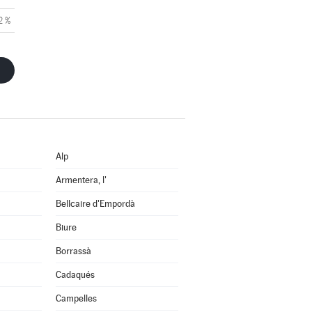
2 %
Alp
Armentera, l'
Bellcaire d'Empordà
Biure
Borrassà
Cadaqués
Campelles