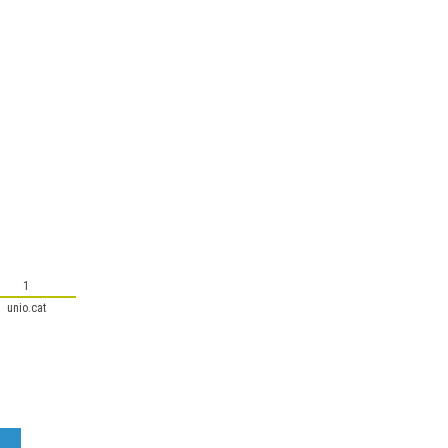
1
unio.cat