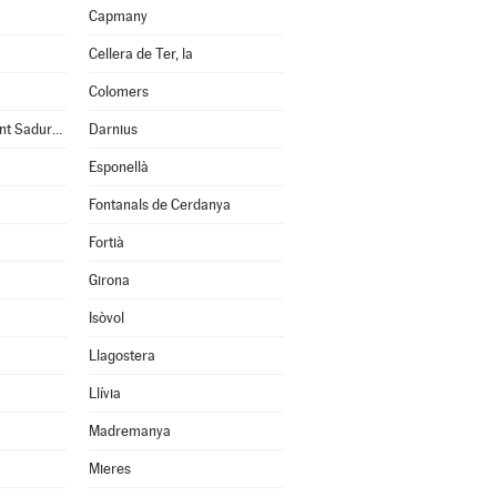
Capmany
Cellera de Ter, la
Colomers
Cruïlles, Monells i Sant Sadurní de l'Heura
Darnius
Esponellà
Fontanals de Cerdanya
Fortià
Girona
Isòvol
Llagostera
Llívia
Madremanya
Mieres