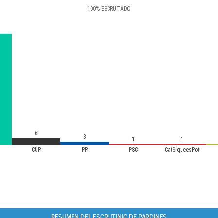
100
%
ESCRUTADO
6
3
1
1
CUP
PP
PSC
CatSíqueesPot
RESUMEN DEL ESCRUTINIO DE PARDINES