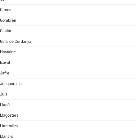
Girona
Gombrèn
Gualta
Guils de Cerdanya
Hostalric
Isòvol
Jafre
Jonquera, la
Juià
Lladó
Llagostera
Llambilles
Llanars