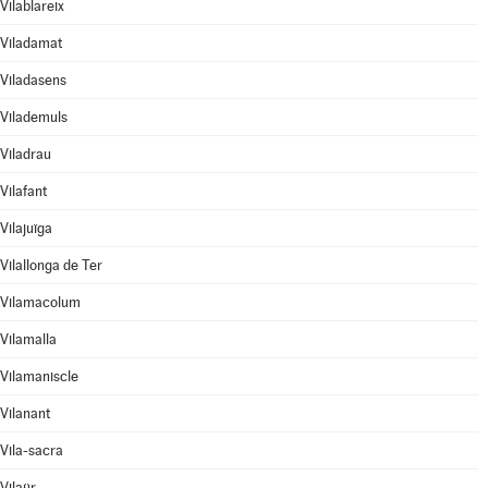
Vilablareix
Viladamat
Viladasens
Vilademuls
Viladrau
Vilafant
Vilajuïga
Vilallonga de Ter
Vilamacolum
Vilamalla
Vilamaniscle
Vilanant
Vila-sacra
Vilaür