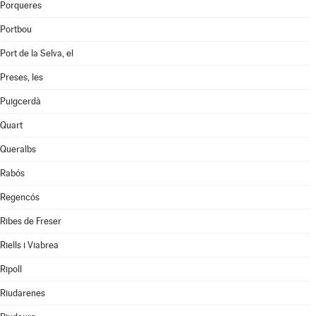
Porqueres
Portbou
Port de la Selva, el
Preses, les
Puigcerdà
Quart
Queralbs
Rabós
Regencós
Ribes de Freser
Riells i Viabrea
Ripoll
Riudarenes