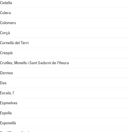
Cistella
Colera
Colomers
Corçà
Cornellà del Terri
Crespià
Cruïlles, Monells i Sant Sadurní de l'Heura
Darnius
Das
Escala, l'
Espinelves
Espolla
Esponellà