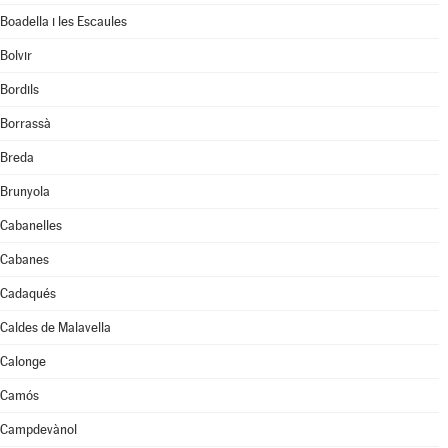
Boadella i les Escaules
Bolvir
Bordils
Borrassà
Breda
Brunyola
Cabanelles
Cabanes
Cadaqués
Caldes de Malavella
Calonge
Camós
Campdevànol