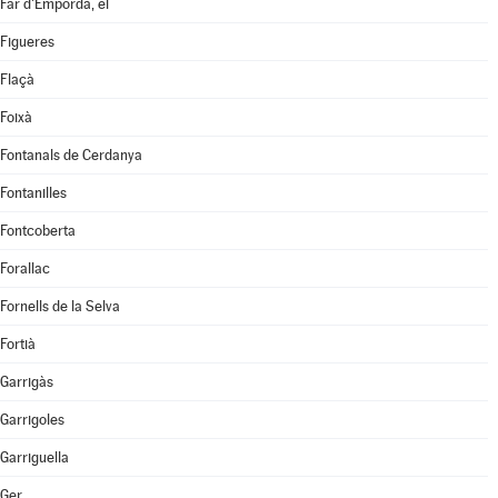
Far d'Empordà, el
Figueres
Flaçà
Foixà
Fontanals de Cerdanya
Fontanilles
Fontcoberta
Forallac
Fornells de la Selva
Fortià
Garrigàs
Garrigoles
Garriguella
Ger