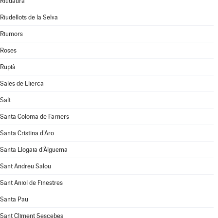
Riudaura
Riudellots de la Selva
Riumors
Roses
Rupià
Sales de Llierca
Salt
Santa Coloma de Farners
Santa Cristina d'Aro
Santa Llogaia d'Àlguema
Sant Andreu Salou
Sant Aniol de Finestres
Santa Pau
Sant Climent Sescebes