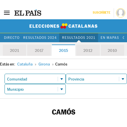
SUSCRÍBETE
Elecciones Cat
DIRECTO
RESULTADOS 2024
RESULTADOS 2021
EN MAPAS
C
2021
2017
2015
2012
2010
Estás en:
Cataluña
»
Girona
»
Camós
CAMÓS