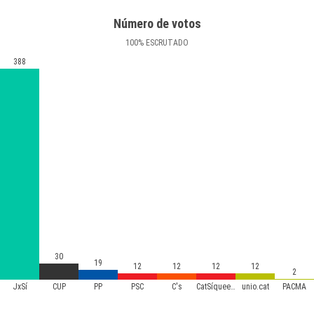
Número de votos
100
%
ESCRUTADO
388
30
19
12
12
12
12
2
JxSí
CUP
PP
PSC
C's
CatSíqueesPot
unio.cat
PACMA