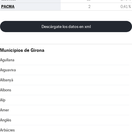
PACMA
2
0,41 %
Descárgate los datos en xml
Municipios de Girona
Agullana
Aiguaviva
Albanyà
Albons
Alp
Amer
Anglès
Arbúcies