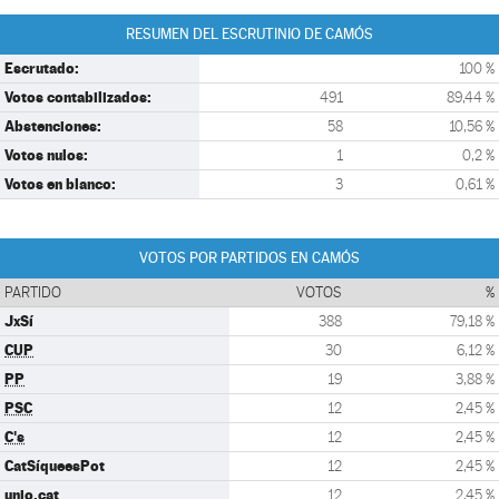
RESUMEN DEL ESCRUTINIO DE CAMÓS
Escrutado:
100 %
Votos contabilizados:
491
89,44 %
Abstenciones:
58
10,56 %
Votos nulos:
1
0,2 %
Votos en blanco:
3
0,61 %
VOTOS POR PARTIDOS EN CAMÓS
PARTIDO
VOTOS
%
JxSí
388
79,18 %
CUP
30
6,12 %
PP
19
3,88 %
PSC
12
2,45 %
C's
12
2,45 %
CatSíqueesPot
12
2,45 %
unio.cat
12
2,45 %