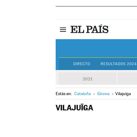
DIRECTO
RESULTADOS 2024
2021
Estás en:
Cataluña
»
Girona
»
Vilajuïga
VILAJUÏGA