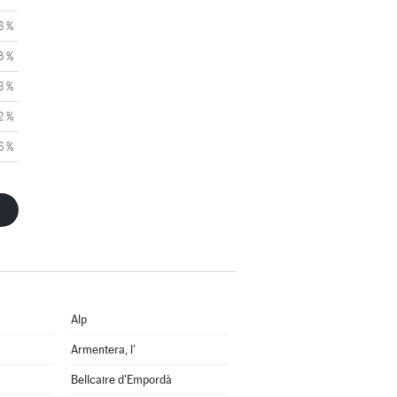
8 %
3 %
8 %
2 %
6 %
Alp
Armentera, l'
Bellcaire d'Empordà