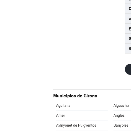
C
u
R
Municipios de Girona
Agullana
Aiguaviva
Amer
Anglès
Avinyonet de Puigventós
Banyoles