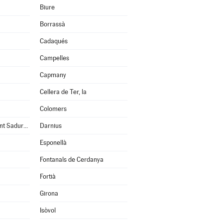
Biure
Borrassà
Cadaqués
Campelles
Capmany
Cellera de Ter, la
Colomers
Cruïlles, Monells i Sant Sadurní de l'Heura
Darnius
Esponellà
Fontanals de Cerdanya
Fortià
Girona
Isòvol