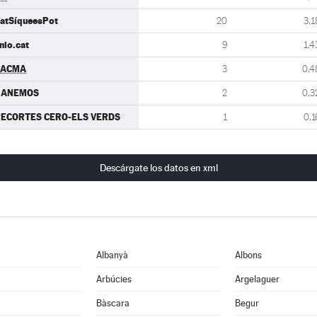
atSíqueesPot
20
3,1
nio.cat
9
1,4
PACMA
3
0,4
GANEMOS
2
0,3
ECORTES CERO-ELS VERDS
1
0,1
Descárgate los datos en xml
Albanyà
Albons
Arbúcies
Argelaguer
Bàscara
Begur