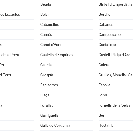
Beuda
Bisbal d'Empordà, la
 les Escaules
Bolvir
Bordils
Cabanelles
Cabanes
Camós
Campdevànol
n
Canet d'Adri
Cantallops
it de la Roca
Castelló d'Empúries
Castell-Platja d'Aro
Ter
Cistella
Colera
l Terri
Crespià
Espinelves
Espolla
Flaçà
Foixà
ta
Forallac
Fornells de la Selva
Garriguella
Ger
Guils de Cerdanya
Hostalric