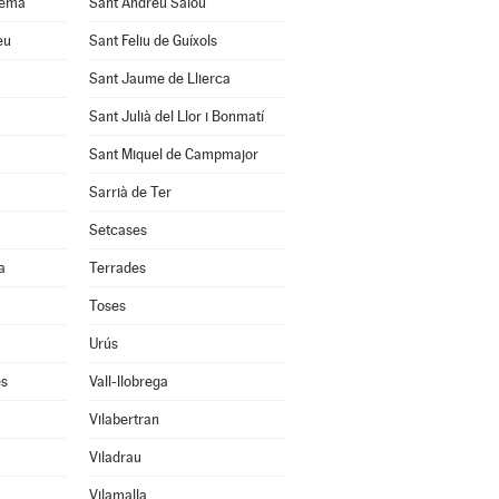
uema
Sant Andreu Salou
eu
Sant Feliu de Guíxols
Sant Jaume de Llierca
Sant Julià del Llor i Bonmatí
Sant Miquel de Campmajor
Sarrià de Ter
Setcases
a
Terrades
Toses
Urús
ès
Vall-llobrega
Vilabertran
Viladrau
Vilamalla