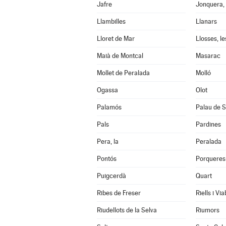
Jafre
Jonquera, 
Llambilles
Llanars
Lloret de Mar
Llosses, le
Maià de Montcal
Masarac
Mollet de Peralada
Molló
Ogassa
Olot
Palamós
Palau de S
Pals
Pardines
Pera, la
Peralada
Pontós
Porqueres
Puigcerdà
Quart
Ribes de Freser
Riells i Vi
Riudellots de la Selva
Riumors