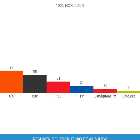
100
%
ESCRUTADO
97
80
51
31
20
9
C's
CUP
PSC
PP
CatSíqueesPot
unio.cat
RESUMEN DEL ESCRUTINIO DE VILAJUÏGA