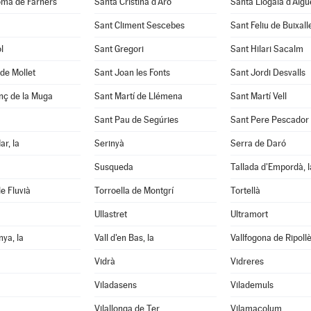
oma de Farners
Santa Cristina d'Aro
Santa Llogaia d'Àlg
Sant Climent Sescebes
Sant Feliu de Buixall
l
Sant Gregori
Sant Hilari Sacalm
de Mollet
Sant Joan les Fonts
Sant Jordi Desvalls
nç de la Muga
Sant Martí de Llémena
Sant Martí Vell
Sant Pau de Segúries
Sant Pere Pescador
ar, la
Serinyà
Serra de Daró
Susqueda
Tallada d'Empordà, l
e Fluvià
Torroella de Montgrí
Tortellà
Ullastret
Ultramort
nya, la
Vall d'en Bas, la
Vallfogona de Ripoll
Vidrà
Vidreres
Viladasens
Vilademuls
Vilallonga de Ter
Vilamacolum