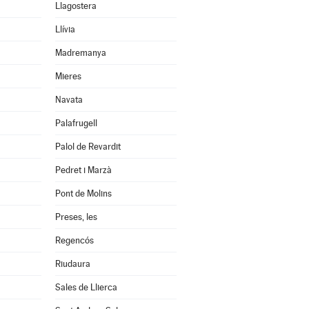
Llagostera
Llívia
Madremanya
Mieres
Navata
Palafrugell
Palol de Revardit
Pedret i Marzà
Pont de Molins
Preses, les
Regencós
Riudaura
Sales de Llierca