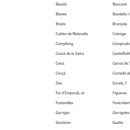
Besalú
Bescanó
Blanes
Boadella i
Breda
Brunyola
Caldes de Malavella
Calonge
Campllong
Camprodo
Cassà de la Selva
Castellfoll
Celrà
Cervià de 
Corçà
Cornellà de
Das
Escala, l'
Far d'Empordà, el
Figueres
Fontanilles
Fontcober
Garrigàs
Garrigoles
Gombrèn
Gualta