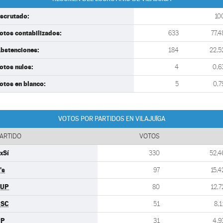
scrutado:
10
otos contabilizados:
633
77,4
bstenciones:
184
22,5
otos nulos:
4
0,6
otos en blanco:
5
0,7
VOTOS POR PARTIDOS EN VILAJUÏGA
ARTIDO
VOTOS
xSí
330
52,4
's
97
15,4
CUP
80
12,7
PSC
51
8,1
PP
31
4,9