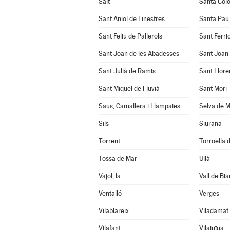
Salt
Santa Col
Sant Aniol de Finestres
Santa Pau
Sant Feliu de Pallerols
Sant Ferrio
Sant Joan de les Abadesses
Sant Joan 
Sant Julià de Ramis
Sant Llore
Sant Miquel de Fluvià
Sant Mori
Saus, Camallera i Llampaies
Selva de M
Sils
Siurana
Torrent
Torroella d
Tossa de Mar
Ullà
Vajol, la
Vall de Bia
Ventalló
Verges
Vilablareix
Viladamat
Vilafant
Vilajuïga