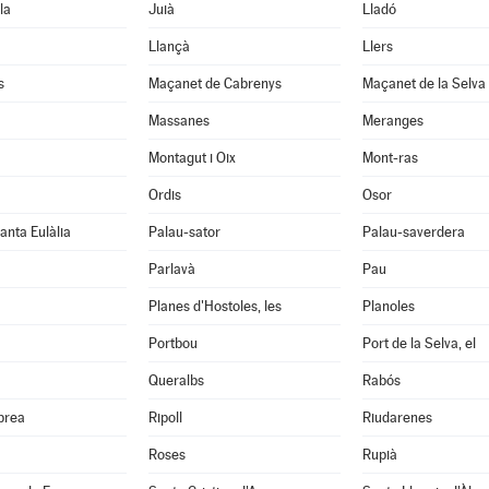
la
Juià
Lladó
Llançà
Llers
s
Maçanet de Cabrenys
Maçanet de la Selva
Massanes
Meranges
Montagut i Oix
Mont-ras
Ordis
Osor
anta Eulàlia
Palau-sator
Palau-saverdera
Parlavà
Pau
Planes d'Hostoles, les
Planoles
Portbou
Port de la Selva, el
Queralbs
Rabós
abrea
Ripoll
Riudarenes
Roses
Rupià