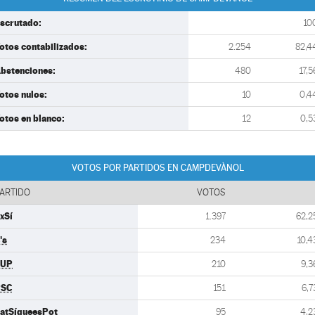
scrutado:
10
otos contabilizados:
2.254
82,4
bstenciones:
480
17,5
otos nulos:
10
0,4
otos en blanco:
12
0,5
VOTOS POR PARTIDOS EN CAMPDEVÀNOL
ARTIDO
VOTOS
xSí
1.397
62,2
's
234
10,4
CUP
210
9,3
PSC
151
6,7
atSíqueesPot
95
4,2