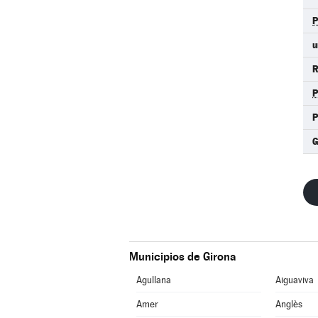
u
R
P
Municipios de Girona
Agullana
Aiguaviva
Amer
Anglès