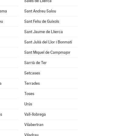
Sales de Llierca
uema
Sant Andreu Salou
eu
Sant Feliu de Guíxols
Sant Jaume de Llierca
Sant Julià del Llor i Bonmatí
Sant Miquel de Campmajor
Sarrià de Ter
Setcases
a
Terrades
Toses
Urús
ès
Vall-llobrega
Vilabertran
Viladrau