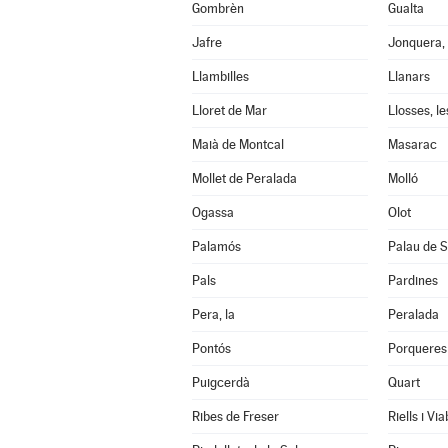
Gombrèn
Gualta
Jafre
Jonquera, 
Llambilles
Llanars
Lloret de Mar
Llosses, le
Maià de Montcal
Masarac
Mollet de Peralada
Molló
Ogassa
Olot
Palamós
Palau de S
Pals
Pardines
Pera, la
Peralada
Pontós
Porqueres
Puigcerdà
Quart
Ribes de Freser
Riells i Vi