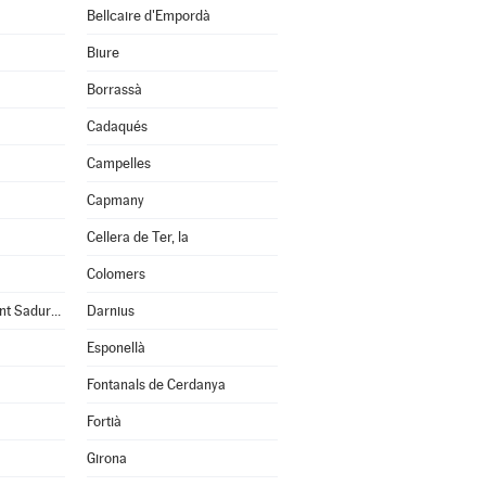
Bellcaire d'Empordà
Biure
Borrassà
Cadaqués
Campelles
Capmany
Cellera de Ter, la
Colomers
Cruïlles, Monells i Sant Sadurní de l'Heura
Darnius
Esponellà
Fontanals de Cerdanya
Fortià
Girona