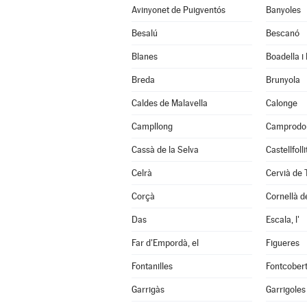
Avinyonet de Puigventós
Banyoles
Besalú
Bescanó
Blanes
Boadella i
Breda
Brunyola
Caldes de Malavella
Calonge
Campllong
Camprodo
Cassà de la Selva
Castellfoll
Celrà
Cervià de 
Corçà
Cornellà de
Das
Escala, l'
Far d'Empordà, el
Figueres
Fontanilles
Fontcober
Garrigàs
Garrigoles