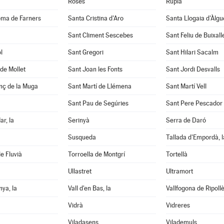
Roses
Rupià
oma de Farners
Santa Cristina d'Aro
Santa Llogaia d'Àlg
Sant Climent Sescebes
Sant Feliu de Buixall
l
Sant Gregori
Sant Hilari Sacalm
de Mollet
Sant Joan les Fonts
Sant Jordi Desvalls
nç de la Muga
Sant Martí de Llémena
Sant Martí Vell
Sant Pau de Segúries
Sant Pere Pescador
ar, la
Serinyà
Serra de Daró
Susqueda
Tallada d'Empordà, l
e Fluvià
Torroella de Montgrí
Tortellà
Ullastret
Ultramort
nya, la
Vall d'en Bas, la
Vallfogona de Ripoll
Vidrà
Vidreres
Viladasens
Vilademuls