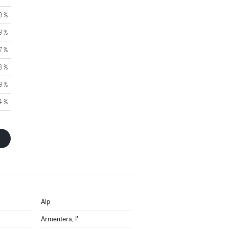
9 %
9 %
7 %
8 %
9 %
4 %
Alp
Armentera, l'