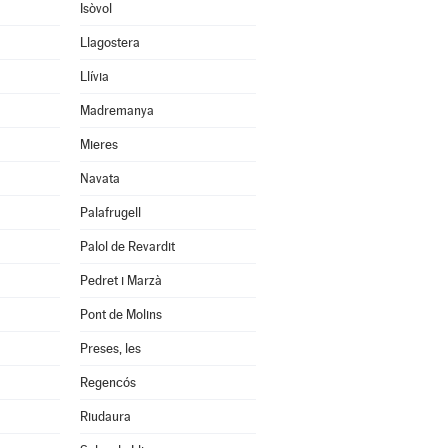
Isòvol
Llagostera
Llívia
Madremanya
Mieres
Navata
Palafrugell
Palol de Revardit
Pedret i Marzà
Pont de Molins
Preses, les
Regencós
Riudaura