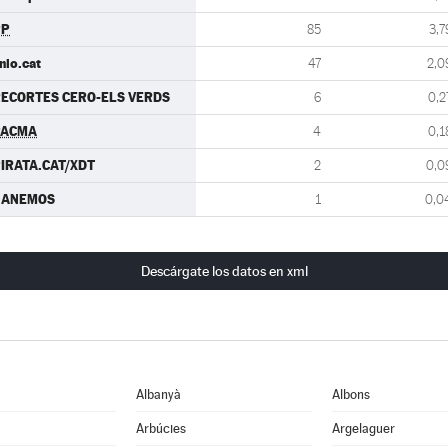
PP
85
3,7
nio.cat
47
2,0
ECORTES CERO-ELS VERDS
6
0,2
PACMA
4
0,1
IRATA.CAT/XDT
2
0,0
GANEMOS
1
0,0
Descárgate los datos en xml
Albanyà
Albons
Arbúcies
Argelaguer