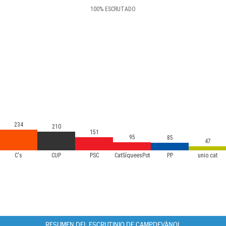
100
%
ESCRUTADO
234
210
151
95
85
47
C's
CUP
PSC
CatSíqueesPot
PP
unio.cat
RESUMEN DEL ESCRUTINIO DE CAMPDEVÀNOL