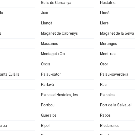
Guils de Cerdanya
Hostalric
la
Juià
Lladó
Llançà
Llers
s
Maçanet de Cabrenys
Maçanet de la Selva
Massanes
Meranges
Montagut i Oix
Mont-ras
Ordis
Osor
anta Eulàlia
Palau-sator
Palau-saverdera
Parlavà
Pau
Planes d'Hostoles, les
Planoles
Portbou
Port de la Selva, el
Queralbs
Rabós
abrea
Ripoll
Riudarenes