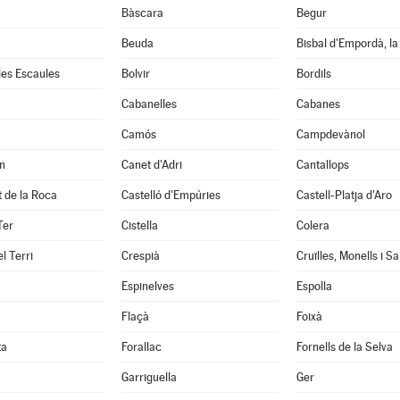
Bàscara
Begur
Beuda
Bisbal d'Empordà, la
 les Escaules
Bolvir
Bordils
Cabanelles
Cabanes
Camós
Campdevànol
n
Canet d'Adri
Cantallops
it de la Roca
Castelló d'Empúries
Castell-Platja d'Aro
Ter
Cistella
Colera
l Terri
Crespià
Espinelves
Espolla
Flaçà
Foixà
ta
Forallac
Fornells de la Selva
Garriguella
Ger