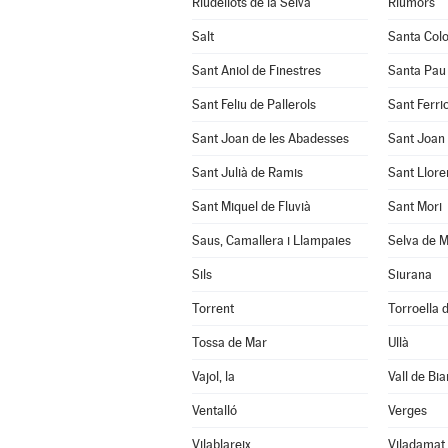
Riudellots de la Selva
Riumors
Salt
Santa Col
Sant Aniol de Finestres
Santa Pau
Sant Feliu de Pallerols
Sant Ferrio
Sant Joan de les Abadesses
Sant Joan 
Sant Julià de Ramis
Sant Llore
Sant Miquel de Fluvià
Sant Mori
Saus, Camallera i Llampaies
Selva de M
Sils
Siurana
Torrent
Torroella d
Tossa de Mar
Ullà
Vajol, la
Vall de Bia
Ventalló
Verges
Vilablareix
Viladamat