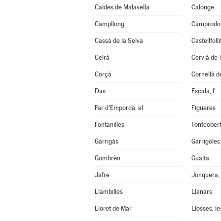
Caldes de Malavella
Calonge
Campllong
Camprodo
Cassà de la Selva
Castellfoll
Celrà
Cervià de 
Corçà
Cornellà de
Das
Escala, l'
Far d'Empordà, el
Figueres
Fontanilles
Fontcober
Garrigàs
Garrigoles
Gombrèn
Gualta
Jafre
Jonquera, 
Llambilles
Llanars
Lloret de Mar
Llosses, le