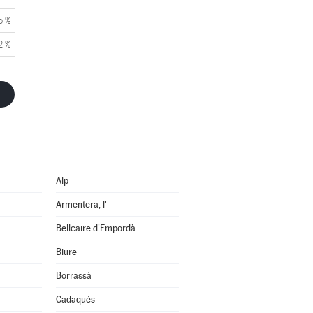
5 %
2 %
Alp
Armentera, l'
Bellcaire d'Empordà
Biure
Borrassà
Cadaqués