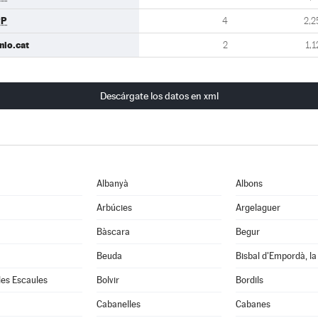
PP
4
2,2
nio.cat
2
1,1
Descárgate los datos en xml
Albanyà
Albons
Arbúcies
Argelaguer
Bàscara
Begur
Beuda
Bisbal d'Empordà, la
 les Escaules
Bolvir
Bordils
Cabanelles
Cabanes