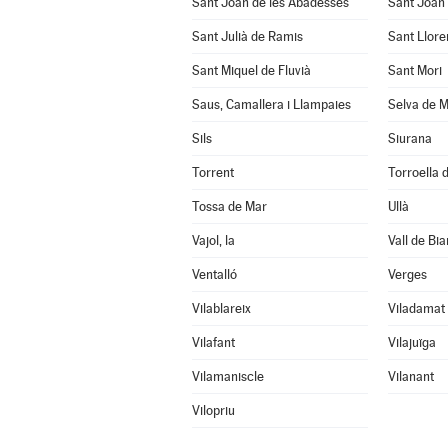
Sant Joan de les Abadesses
Sant Joan 
Sant Julià de Ramis
Sant Llore
Sant Miquel de Fluvià
Sant Mori
Saus, Camallera i Llampaies
Selva de M
Sils
Siurana
Torrent
Torroella d
Tossa de Mar
Ullà
Vajol, la
Vall de Bia
Ventalló
Verges
Vilablareix
Viladamat
Vilafant
Vilajuïga
Vilamaniscle
Vilanant
Vilopriu