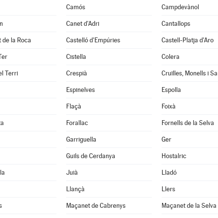
Camós
Campdevànol
n
Canet d'Adri
Cantallops
it de la Roca
Castelló d'Empúries
Castell-Platja d'Aro
Ter
Cistella
Colera
l Terri
Crespià
Espinelves
Espolla
Flaçà
Foixà
ta
Forallac
Fornells de la Selva
Garriguella
Ger
Guils de Cerdanya
Hostalric
la
Juià
Lladó
Llançà
Llers
s
Maçanet de Cabrenys
Maçanet de la Selva