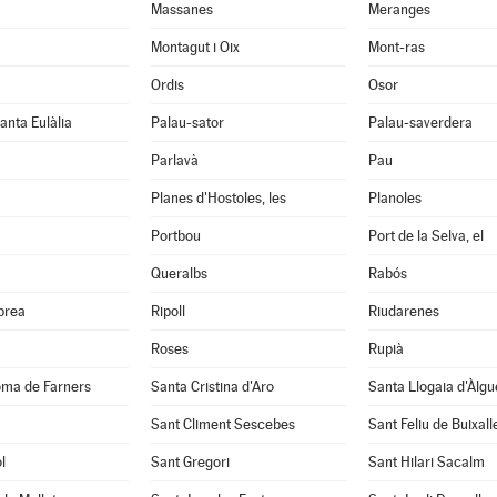
Massanes
Meranges
Montagut i Oix
Mont-ras
Ordis
Osor
anta Eulàlia
Palau-sator
Palau-saverdera
Parlavà
Pau
Planes d'Hostoles, les
Planoles
Portbou
Port de la Selva, el
Queralbs
Rabós
abrea
Ripoll
Riudarenes
Roses
Rupià
oma de Farners
Santa Cristina d'Aro
Santa Llogaia d'Àlg
Sant Climent Sescebes
Sant Feliu de Buixall
l
Sant Gregori
Sant Hilari Sacalm