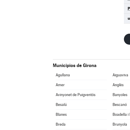
u
Municipios de Girona
Agullana
Aiguaviva
Amer
Anglès
Avinyonet de Puigventós
Banyoles
Besalú
Bescanó
Blanes
Boadella i
Breda
Brunyola