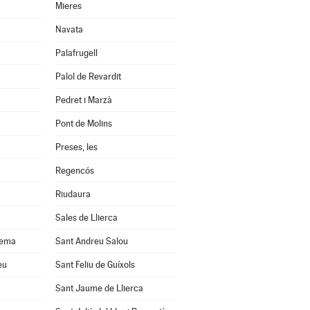
Mieres
Navata
Palafrugell
Palol de Revardit
Pedret i Marzà
Pont de Molins
Preses, les
Regencós
Riudaura
Sales de Llierca
uema
Sant Andreu Salou
eu
Sant Feliu de Guíxols
Sant Jaume de Llierca