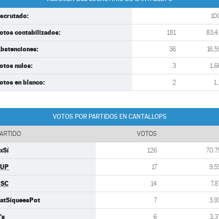
scrutado:
10
otos contabilizados:
181
83,4
bstenciones:
36
16,5
otos nulos:
3
1,6
otos en blanco:
2
1,
VOTOS POR PARTIDOS EN CANTALLOPS
ARTIDO
VOTOS
xSí
126
70,7
CUP
17
9,5
PSC
14
7,8
atSíqueesPot
7
3,9
's
6
3,3