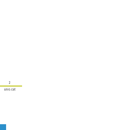
2
unio.cat