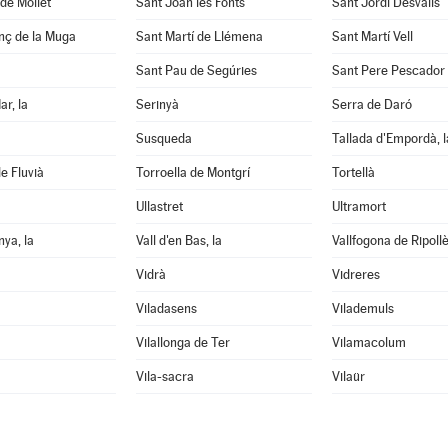
de Mollet
Sant Joan les Fonts
Sant Jordi Desvalls
nç de la Muga
Sant Martí de Llémena
Sant Martí Vell
Sant Pau de Segúries
Sant Pere Pescador
ar, la
Serinyà
Serra de Daró
Susqueda
Tallada d'Empordà, l
e Fluvià
Torroella de Montgrí
Tortellà
Ullastret
Ultramort
nya, la
Vall d'en Bas, la
Vallfogona de Ripoll
Vidrà
Vidreres
Viladasens
Vilademuls
Vilallonga de Ter
Vilamacolum
Vila-sacra
Vilaür