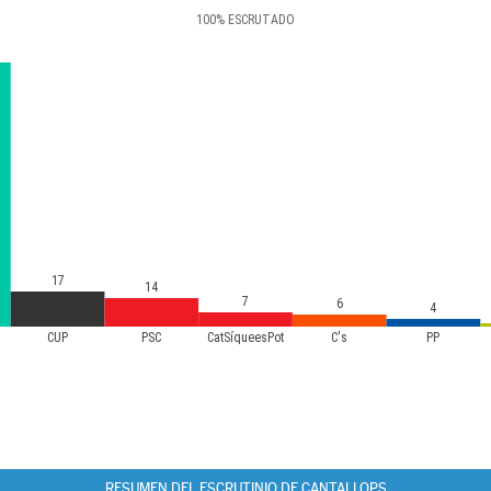
100
%
ESCRUTADO
17
14
7
6
4
CUP
PSC
CatSíqueesPot
C's
PP
RESUMEN DEL ESCRUTINIO DE CANTALLOPS