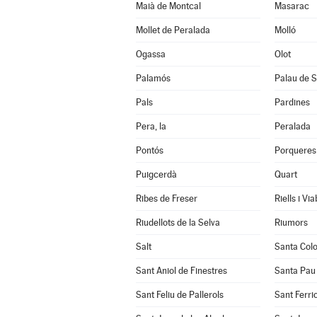
Maià de Montcal
Masarac
Mollet de Peralada
Molló
Ogassa
Olot
Palamós
Palau de S
Pals
Pardines
Pera, la
Peralada
Pontós
Porqueres
Puigcerdà
Quart
Ribes de Freser
Riells i Vi
Riudellots de la Selva
Riumors
Salt
Santa Col
Sant Aniol de Finestres
Santa Pau
Sant Feliu de Pallerols
Sant Ferrio