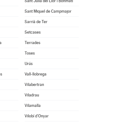
Sant Julià del Llor i Bonmatí
Sant Miquel de Campmajor
Sarrià de Ter
Setcases
a
Terrades
Toses
Urús
ès
Vall-llobrega
Vilabertran
Viladrau
Vilamalla
Vilobí d'Onyar