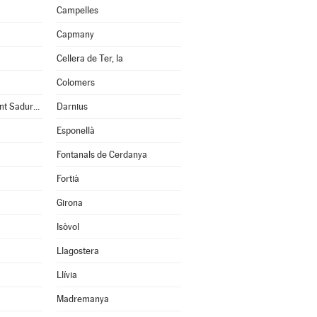
Campelles
Capmany
Cellera de Ter, la
Colomers
Cruïlles, Monells i Sant Sadurní de l'Heura
Darnius
Esponellà
Fontanals de Cerdanya
Fortià
Girona
Isòvol
Llagostera
Llívia
Madremanya