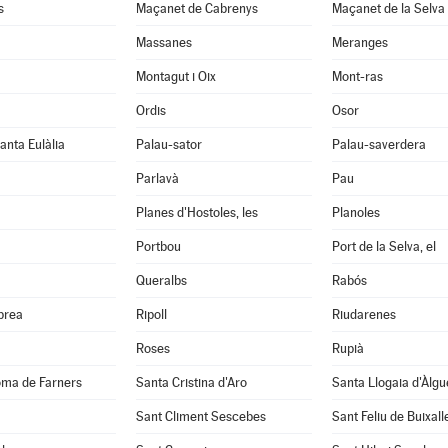
s
Maçanet de Cabrenys
Maçanet de la Selva
Massanes
Meranges
Montagut i Oix
Mont-ras
Ordis
Osor
anta Eulàlia
Palau-sator
Palau-saverdera
Parlavà
Pau
Planes d'Hostoles, les
Planoles
Portbou
Port de la Selva, el
Queralbs
Rabós
abrea
Ripoll
Riudarenes
Roses
Rupià
oma de Farners
Santa Cristina d'Aro
Santa Llogaia d'Àlg
Sant Climent Sescebes
Sant Feliu de Buixall