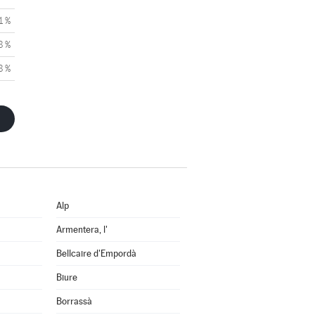
1 %
8 %
8 %
Alp
Armentera, l'
Bellcaire d'Empordà
Biure
Borrassà