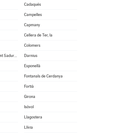
Cadaqués
Campelles
Capmany
Cellera de Ter, la
Colomers
Cruïlles, Monells i Sant Sadurní de l'Heura
Darnius
Esponellà
Fontanals de Cerdanya
Fortià
Girona
Isòvol
Llagostera
Llívia