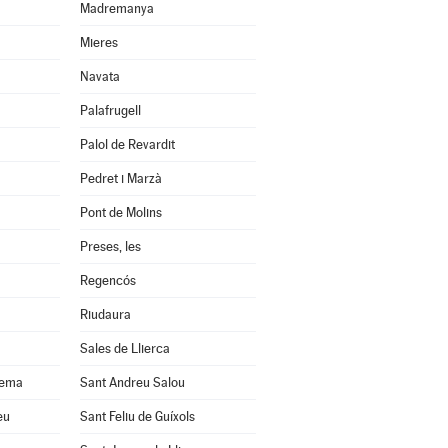
Madremanya
Mieres
Navata
Palafrugell
Palol de Revardit
Pedret i Marzà
Pont de Molins
Preses, les
Regencós
Riudaura
Sales de Llierca
uema
Sant Andreu Salou
eu
Sant Feliu de Guíxols