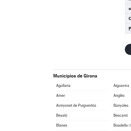
u
C
Municipios de Girona
Agullana
Aiguaviva
Amer
Anglès
Avinyonet de Puigventós
Banyoles
Besalú
Bescanó
Blanes
Boadella i