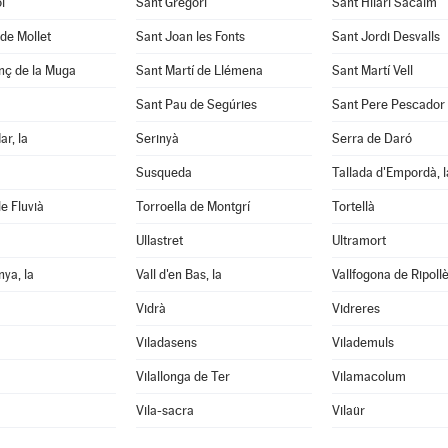
l
Sant Gregori
Sant Hilari Sacalm
de Mollet
Sant Joan les Fonts
Sant Jordi Desvalls
nç de la Muga
Sant Martí de Llémena
Sant Martí Vell
Sant Pau de Segúries
Sant Pere Pescador
ar, la
Serinyà
Serra de Daró
Susqueda
Tallada d'Empordà, l
e Fluvià
Torroella de Montgrí
Tortellà
Ullastret
Ultramort
nya, la
Vall d'en Bas, la
Vallfogona de Ripoll
Vidrà
Vidreres
Viladasens
Vilademuls
Vilallonga de Ter
Vilamacolum
Vila-sacra
Vilaür