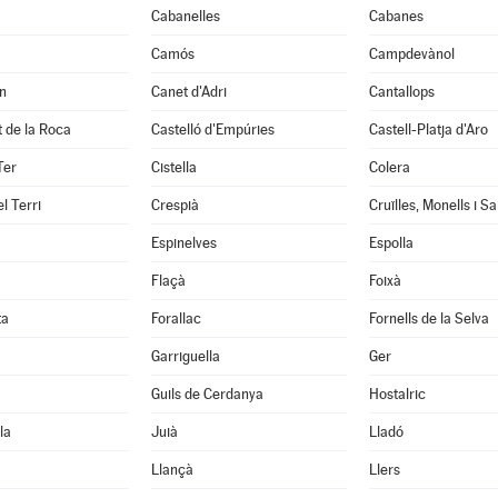
Cabanelles
Cabanes
Camós
Campdevànol
n
Canet d'Adri
Cantallops
it de la Roca
Castelló d'Empúries
Castell-Platja d'Aro
Ter
Cistella
Colera
l Terri
Crespià
Espinelves
Espolla
Flaçà
Foixà
ta
Forallac
Fornells de la Selva
Garriguella
Ger
Guils de Cerdanya
Hostalric
la
Juià
Lladó
Llançà
Llers