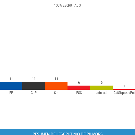
100
%
ESCRUTADO
11
11
11
6
6
1
PP
CUP
C's
PSC
unio.cat
CatSíqueesPot
RESUMEN DEL ESCRUTINIO DE RIUMORS