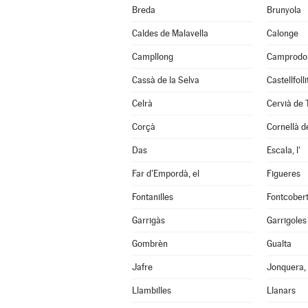
Breda
Brunyola
Caldes de Malavella
Calonge
Campllong
Camprodo
Cassà de la Selva
Castellfoll
Celrà
Cervià de 
Corçà
Cornellà de
Das
Escala, l'
Far d'Empordà, el
Figueres
Fontanilles
Fontcober
Garrigàs
Garrigoles
Gombrèn
Gualta
Jafre
Jonquera, 
Llambilles
Llanars