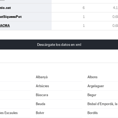
nio.cat
6
4,1
atSíqueesPot
1
0,6
PACMA
1
0,6
Descárgate los datos en xml
Albanyà
Albons
Arbúcies
Argelaguer
Bàscara
Begur
Beuda
Bisbal d'Empordà, la
 les Escaules
Bolvir
Bordils