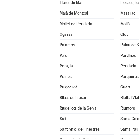
Lloret de Mar
Llosses, le
Maià de Montcal
Masarac
Mollet de Peralada
Molló
Ogassa
Olot
Palamós
Palau de S
Pals
Pardines
Pera, la
Peralada
Pontós
Porqueres
Puigcerdà
Quart
Ribes de Freser
Riells i Vi
Riudellots de la Selva
Riumors
Salt
Santa Col
Sant Aniol de Finestres
Santa Pau