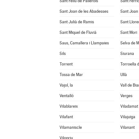
Sant Feliu de Pallerols
Sant Ferrio
Sant Joan de les Abadesses
Sant Joan 
Sant Julià de Ramis
Sant Llore
Sant Miquel de Fluvià
Sant Mori
Saus, Camallera i Llampaies
Selva de M
Sils
Siurana
Torrent
Torroella d
Tossa de Mar
Ullà
Vajol, la
Vall de Bia
Ventalló
Verges
Vilablareix
Viladamat
Vilafant
Vilajuïga
Vilamaniscle
Vilanant
Vilopriu