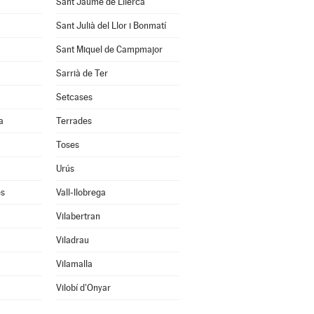
Sant Jaume de Llierca
Sant Julià del Llor i Bonmatí
Sant Miquel de Campmajor
Sarrià de Ter
Setcases
a
Terrades
Toses
Urús
ès
Vall-llobrega
Vilabertran
Viladrau
Vilamalla
Vilobí d'Onyar