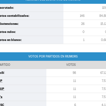
scrutado:
10
otos contabilizados:
146
84,8
bstenciones:
26
15,1
otos nulos:
0
otos en blanco:
1
0,6
VOTOS POR PARTIDOS EN RIUMORS
ARTIDO
VOTOS
xSí
98
67,1
PP
11
7,5
CUP
11
7,5
's
11
7,5
PSC
6
4,1