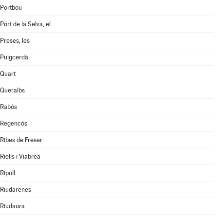
Portbou
Port de la Selva, el
Preses, les
Puigcerdà
Quart
Queralbs
Rabós
Regencós
Ribes de Freser
Riells i Viabrea
Ripoll
Riudarenes
Riudaura