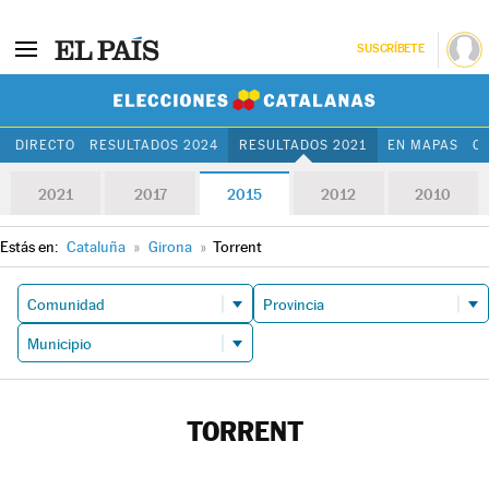
SUSCRÍBETE
Elecciones Cat
DIRECTO
RESULTADOS 2024
RESULTADOS 2021
EN MAPAS
C
2021
2017
2015
2012
2010
Estás en:
Cataluña
»
Girona
»
Torrent
TORRENT