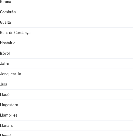
Girona
Gombrèn
Gualta
Guils de Cerdanya
Hostalric
Isòvol
Jafre
Jonquera, la
Juià
Lladó
Llagostera
Llambilles
Llanars
Llançà