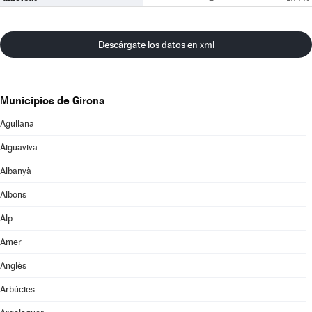
Descárgate los datos en xml
Municipios de Girona
Agullana
Aiguaviva
Albanyà
Albons
Alp
Amer
Anglès
Arbúcies