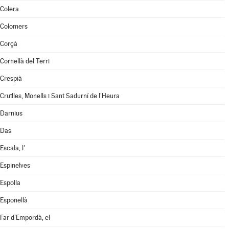
Colera
Colomers
Corçà
Cornellà del Terri
Crespià
Cruïlles, Monells i Sant Sadurní de l'Heura
Darnius
Das
Escala, l'
Espinelves
Espolla
Esponellà
Far d'Empordà, el