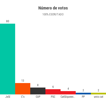
Número de votos
100
%
ESCRUTADO
80
13
8
6
4
2
2
JxSí
C's
CUP
PSC
CatSíqueesPot
PP
unio.cat