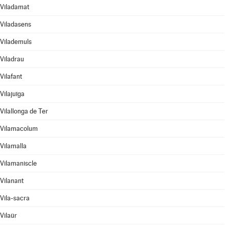
Viladamat
Viladasens
Vilademuls
Viladrau
Vilafant
Vilajuïga
Vilallonga de Ter
Vilamacolum
Vilamalla
Vilamaniscle
Vilanant
Vila-sacra
Vilaür