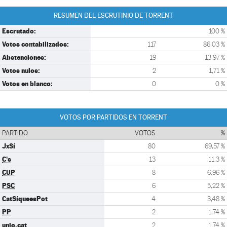
RESUMEN DEL ESCRUTINIO DE TORRENT
Escrutado:
100 %
Votos contabilizados:
117
86,03 %
Abstenciones:
19
13,97 %
Votos nulos:
2
1,71 %
Votos en blanco:
0
0 %
VOTOS POR PARTIDOS EN TORRENT
PARTIDO
VOTOS
%
JxSí
80
69,57 %
C's
13
11,3 %
CUP
8
6,96 %
PSC
6
5,22 %
CatSíqueesPot
4
3,48 %
PP
2
1,74 %
unio.cat
2
1,74 %