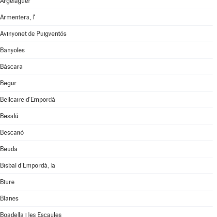
Argelaguer
Armentera, l'
Avinyonet de Puigventós
Banyoles
Bàscara
Begur
Bellcaire d'Empordà
Besalú
Bescanó
Beuda
Bisbal d'Empordà, la
Biure
Blanes
Boadella i les Escaules