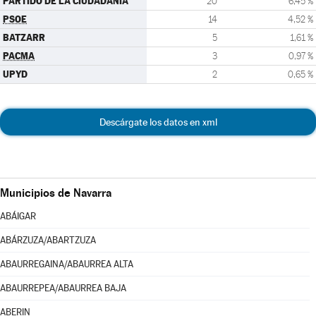
PARTIDO DE LA CIUDADANÍA
20
6,45 %
PSOE
14
4,52 %
BATZARR
5
1,61 %
PACMA
3
0,97 %
UPYD
2
0,65 %
Descárgate los datos en xml
Municipios de Navarra
ABÁIGAR
ABÁRZUZA/ABARTZUZA
ABAURREGAINA/ABAURREA ALTA
ABAURREPEA/ABAURREA BAJA
ABERIN