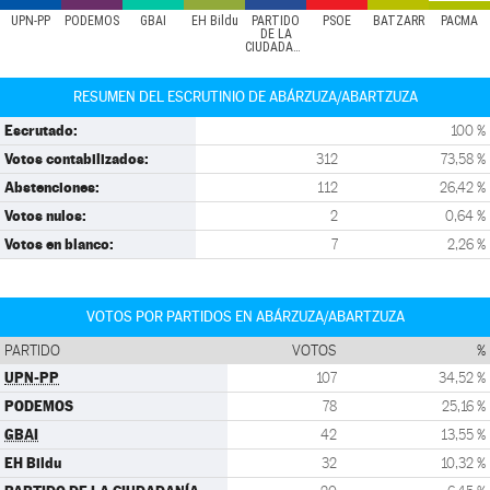
UPN-PP
PODEMOS
GBAI
EH Bildu
PARTIDO
PSOE
BATZARR
PACMA
DE LA
CIUDADANÍA
RESUMEN DEL ESCRUTINIO DE ABÁRZUZA/ABARTZUZA
Escrutado:
100 %
Votos contabilizados:
312
73,58 %
Abstenciones:
112
26,42 %
Votos nulos:
2
0,64 %
Votos en blanco:
7
2,26 %
VOTOS POR PARTIDOS EN ABÁRZUZA/ABARTZUZA
PARTIDO
VOTOS
%
UPN-PP
107
34,52 %
PODEMOS
78
25,16 %
GBAI
42
13,55 %
EH Bildu
32
10,32 %