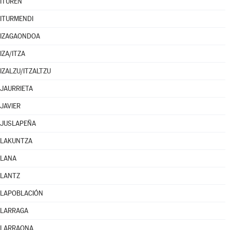
ITUREN
ITURMENDI
IZAGAONDOA
IZA/ITZA
IZALZU/ITZALTZU
JAURRIETA
JAVIER
JUSLAPEÑA
LAKUNTZA
LANA
LANTZ
LAPOBLACIÓN
LARRAGA
LARRAONA