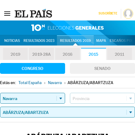
SUSCRÍBETE
10N | Eleccion
NOTICIAS
RESULTADOS 2023
RESULTADOS 2019
MAPA
ESCAÑOS POR 
2019
2019-28A
2016
2015
2011
CONGRESO
SENADO
Estás en:
Total España
»
Navarra
»
ABÁRZUZA/ABARTZUZA