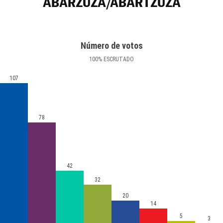
ABÁRZUZA/ABARTZUZA
Número de votos
100
%
ESCRUTADO
107
78
42
32
20
14
5
3