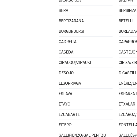
BASABURUA
BAZTAN
BERA
BERBINZA
BERTIZARANA
BETELU
BURGUI/BURGI
BURLADA
CADREITA
CAPARRO
CÁSEDA
CASTEJÓ
CIRAUQUI/ZIRAUKI
CIRIZA/ZI
DESOJO
DICASTIL
ELGORRIAGA
ENÉRIZ/E
ESLAVA
ETAYO
ETXALAR
EZCABARTE
EZCÁROZ/
FITERO
FONTELL
GALLIPIENZO/GALIPENTZU
GALLUÉS/