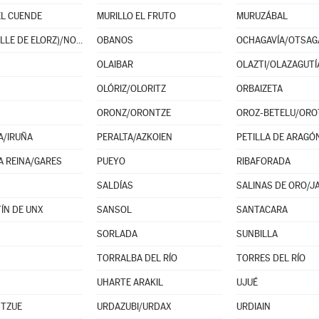
EL CUENDE
MURILLO EL FRUTO
MURUZÁBAL
NOÁIN (VALLE DE ELORZ)/NOAIN (ELORTZIBAR)
OBANOS
OCHAGAVÍA/OTSAG
OLAIBAR
OLAZTI/OLAZAGUTÍ
OLÓRIZ/OLORITZ
ORBAIZETA
ORONZ/ORONTZE
A/IRUÑA
PERALTA/AZKOIEN
PETILLA DE ARAGÓ
A REINA/GARES
PUEYO
RIBAFORADA
SALDÍAS
SALINAS DE ORO/JA
ÍN DE UNX
SANSOL
SANTACARA
SORLADA
SUNBILLA
TORRALBA DEL RÍO
TORRES DEL RÍO
UHARTE ARAKIL
UJUÉ
NTZUE
URDAZUBI/URDAX
URDIAIN