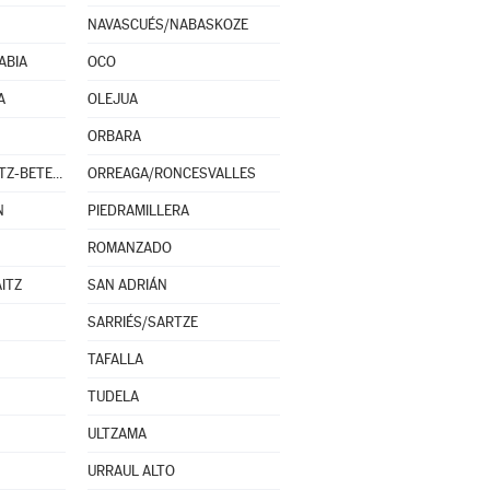
NAVASCUÉS/NABASKOZE
ABIA
OCO
A
OLEJUA
ORBARA
OROZ-BETELU/OROTZ-BETELU
ORREAGA/RONCESVALLES
N
PIEDRAMILLERA
ROMANZADO
ITZ
SAN ADRIÁN
SARRIÉS/SARTZE
TAFALLA
TUDELA
ULTZAMA
URRAUL ALTO