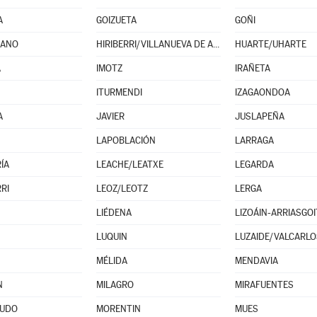
A
GOIZUETA
GOÑI
LANO
HIRIBERRI/VILLANUEVA DE AEZKOA
HUARTE/UHARTE
A
IMOTZ
IRAÑETA
ITURMENDI
IZAGAONDOA
A
JAVIER
JUSLAPEÑA
LAPOBLACIÓN
LARRAGA
ÍA
LEACHE/LEATXE
LEGARDA
RI
LEOZ/LEOTZ
LERGA
LIÉDENA
LIZOÁIN-ARRIASGOI
LUQUIN
LUZAIDE/VALCARLO
MÉLIDA
MENDAVIA
N
MILAGRO
MIRAFUENTES
UDO
MORENTIN
MUES