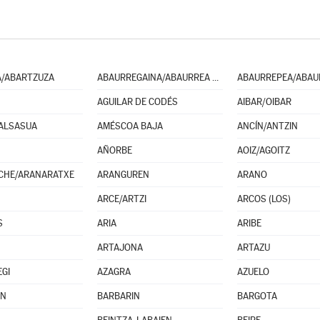
A/ABARTZUZA
ABAURREGAINA/ABAURREA ALTA
AGUILAR DE CODÉS
AIBAR/OIBAR
ALSASUA
AMÉSCOA BAJA
ANCÍN/ANTZIN
AÑORBE
AOIZ/AGOITZ
CHE/ARANARATXE
ARANGUREN
ARANO
ARCE/ARTZI
ARCOS (LOS)
S
ARIA
ARIBE
ARTAJONA
ARTAZU
EGI
AZAGRA
AZUELO
IN
BARBARIN
BARGOTA