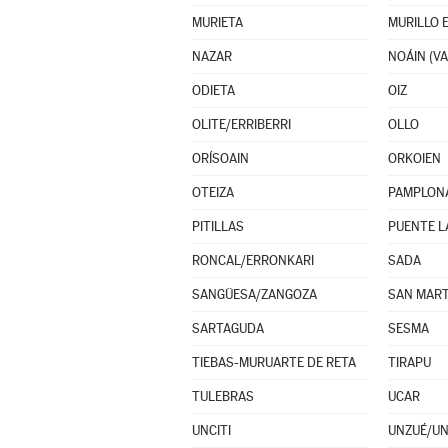
MURIETA
MURILLO 
NAZAR
ODIETA
OIZ
OLITE/ERRIBERRI
OLLO
ORÍSOAIN
ORKOIEN
OTEIZA
PAMPLON
PITILLAS
PUENTE L
RONCAL/ERRONKARI
SADA
SANGÜESA/ZANGOZA
SAN MART
SARTAGUDA
SESMA
TIEBAS-MURUARTE DE RETA
TIRAPU
TULEBRAS
UCAR
UNCITI
UNZUÉ/U