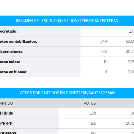
RESUMEN DEL ESCRUTINIO DE DONEZTEBE/SANTESTEBAN
scrutado:
10
otos contabilizados:
844
69,6
bstenciones:
367
30,3
otos nulos:
19
2,2
otos en blanco:
4
0,4
VOTOS POR PARTIDOS EN DONEZTEBE/SANTESTEBAN
ARTIDO
VOTOS
H Bildu
198
2
UPN-PP
166
20,1
PODEMOS
165
2