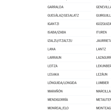
GARRALDA
GENEVILL
GUESÁLAZ/GESALATZ
GUIRGUIL
IGANTZI
IGÚZQUIZ
ISABA/IZABA
ITUREN
IZALZU/ITZALTZU
JAURRIET
LANA
LANTZ
LARRAUN
LAZAGURR
LEITZA
LEKUNBER
LESAKA
LEZÁUN
LÓNGUIDA/LONGIDA
LUMBIER
MARAÑÓN
MARCILLA
MENDIGORRÍA
METAUTE
MONREAL/ELO
MONTEAG