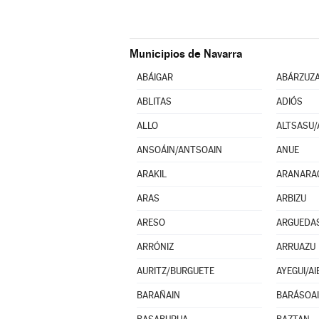
Municipios de Navarra
ABÁIGAR
ABÁRZUZ
ABLITAS
ADIÓS
ALLO
ALTSASU/
ANSOÁIN/ANTSOAIN
ANUE
ARAKIL
ARANARA
ARAS
ARBIZU
ARESO
ARGUEDA
ARRÓNIZ
ARRUAZU
AURITZ/BURGUETE
AYEGUI/AI
BARAÑAIN
BARÁSOA