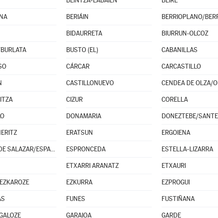
BEINTZA-LABAIEN
BEIRE
NA
BERIÁIN
BERRIOPLANO/BERR
BIDAURRETA
BIURRUN-OLCOZ
/BURLATA
BUSTO (EL)
CABANILLAS
SO
CÁRCAR
CARCASTILLO
N
CASTILLONUEVO
RITZA
CIZUR
CORELLA
LO
DONAMARIA
DONEZTEBE/SANT
NERITZ
ERATSUN
ERGOIENA
ESPARZA DE SALAZAR/ESPARTZA ZARAITZU
ESPRONCEDA
ESTELLA-LIZARRA
ETXARRI ARANATZ
ETXAURI
EZKAROZE
EZKURRA
EZPROGUI
AS
FUNES
FUSTIÑANA
GALOZE
GARAIOA
GARDE