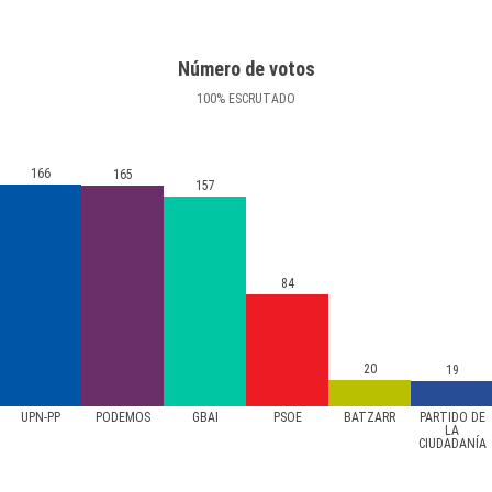
Número de votos
100
%
ESCRUTADO
166
165
157
84
20
19
UPN-PP
PODEMOS
GBAI
PSOE
BATZARR
PARTIDO DE
LA
CIUDADANÍA