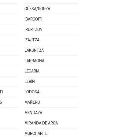
GÜESA/GORZA
IBARGOITI
IRURTZUN
IZA/ITZA
LAKUNTZA
LARRAONA
LEGARIA
LERÍN
TI
LODOSA
S
MAÑERU
MENDAZA
MIRANDA DE ARGA
MURCHANTE