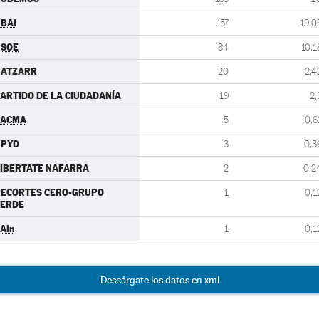
BAI
157
19,0
PSOE
84
10,1
BATZARR
20
2,4
ARTIDO DE LA CIUDADANÍA
19
2,
PACMA
5
0,6
UPYD
3
0,3
IBERTATE NAFARRA
2
0,2
RECORTES CERO-GRUPO
1
0,1
VERDE
AIn
1
0,1
Descárgate los datos en xml