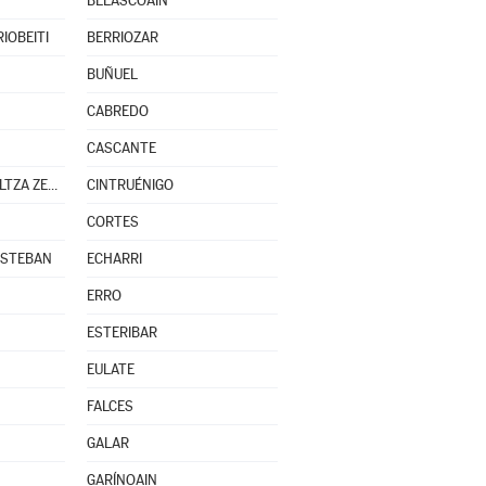
BELASCOÁIN
IOBEITI
BERRIOZAR
BUÑUEL
CABREDO
CASCANTE
CENDEA DE OLZA/OLTZA ZENDEA
CINTRUÉNIGO
CORTES
ESTEBAN
ECHARRI
ERRO
ESTERIBAR
EULATE
FALCES
GALAR
GARÍNOAIN