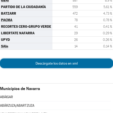
GBAI
887
8,9 %
PARTIDO DE LA CIUDADANÍA
559
5,61 %
BATZARR
472
4,73 %
PACMA
78
0,78 %
RECORTES CERO-GRUPO VERDE
41
0,41 %
LIBERTATE NAFARRA
29
0,29 %
UPYD
26
0,26 %
SAIn
14
0,14 %
Descárgate los datos en xml
Municipios de Navarra
ABÁIGAR
ABÁRZUZA/ABARTZUZA