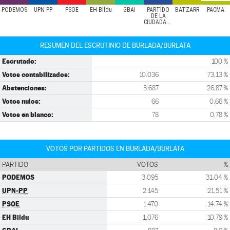
PODEMOS
UPN-PP
PSOE
EH Bildu
GBAI
PARTIDO
BATZARR
PACMA
DE LA
CIUDADANÍA
RESUMEN DEL ESCRUTINIO DE BURLADA/BURLATA
Escrutado:
100 %
Votos contabilizados:
10.036
73,13 %
Abstenciones:
3.687
26,87 %
Votos nulos:
66
0,66 %
Votos en blanco:
78
0,78 %
VOTOS POR PARTIDOS EN BURLADA/BURLATA
PARTIDO
VOTOS
%
PODEMOS
3.095
31,04 %
UPN-PP
2.145
21,51 %
PSOE
1.470
14,74 %
EH Bildu
1.076
10,79 %