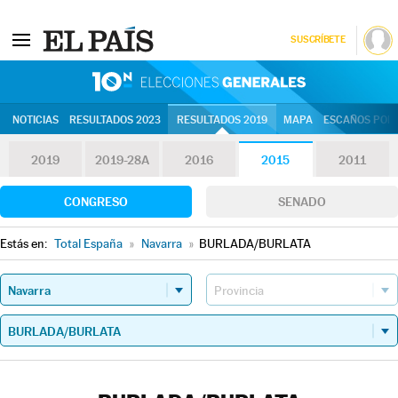
SUSCRÍBETE
10N | Eleccion
NOTICIAS
RESULTADOS 2023
RESULTADOS 2019
MAPA
ESCAÑOS POR 
2019
2019-28A
2016
2015
2011
CONGRESO
SENADO
Estás en:
Total España
»
Navarra
»
BURLADA/BURLATA