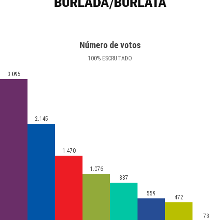
BURLADA/BURLATA
Número de votos
100
%
ESCRUTADO
3.095
2.145
1.470
1.076
887
559
472
78