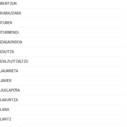
IRURTZUN
ISABA/IZABA
ITUREN
ITURMENDI
IZAGAONDOA
IZA/ITZA
IZALZU/ITZALTZU
JAURRIETA
JAVIER
JUSLAPEÑA
LAKUNTZA
LANA
LANTZ