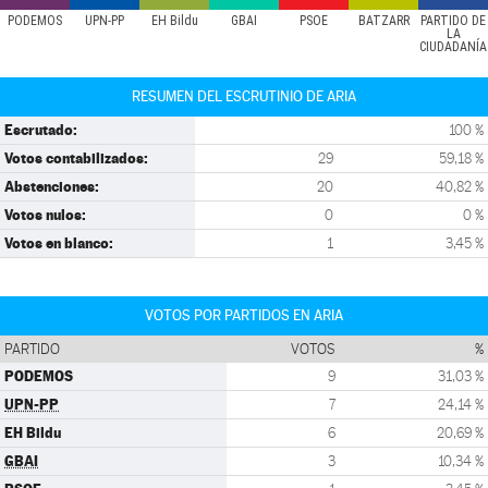
PODEMOS
UPN-PP
EH Bildu
GBAI
PSOE
BATZARR
PARTIDO DE
LA
CIUDADANÍA
RESUMEN DEL ESCRUTINIO DE ARIA
Escrutado:
100 %
Votos contabilizados:
29
59,18 %
Abstenciones:
20
40,82 %
Votos nulos:
0
0 %
Votos en blanco:
1
3,45 %
VOTOS POR PARTIDOS EN ARIA
PARTIDO
VOTOS
%
PODEMOS
9
31,03 %
UPN-PP
7
24,14 %
EH Bildu
6
20,69 %
GBAI
3
10,34 %