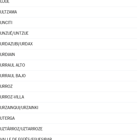
UJUÉ
ULTZAMA
UNCITI
UNZUÉ/UNTZUE
URDAZUBI/URDAX
URDIAIN
URRAUL ALTO
URRAUL BAJO
URROZ
URROZ-VILLA
URZAINQUI/URZAINKI
UTERGA
UZTÁRROZ/UZTARROZE
VALLE DE EGÜÉS/EGUESIBAR