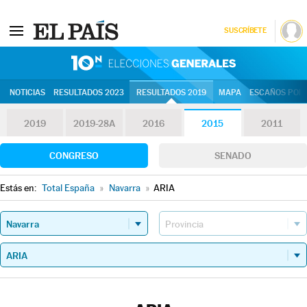
SUSCRÍBETE
10N | Eleccion
NOTICIAS
RESULTADOS 2023
RESULTADOS 2019
MAPA
ESCAÑOS POR 
2019
2019-28A
2016
2015
2011
CONGRESO
SENADO
Estás en:
Total España
»
Navarra
»
ARIA