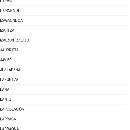
ITUREN
ITURMENDI
IZAGAONDOA
IZA/ITZA
IZALZU/ITZALTZU
JAURRIETA
JAVIER
JUSLAPEÑA
LAKUNTZA
LANA
LANTZ
LAPOBLACIÓN
LARRAGA
LARRAONA