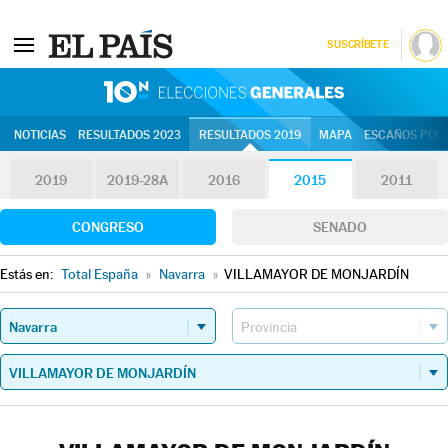
SUSCRÍBETE
10N | Eleccion
NOTICIAS
RESULTADOS 2023
RESULTADOS 2019
MAPA
ESCAÑOS POR 
2019
2019-28A
2016
2015
2011
CONGRESO
SENADO
Estás en:
Total España
»
Navarra
»
VILLAMAYOR DE MONJARDÍN