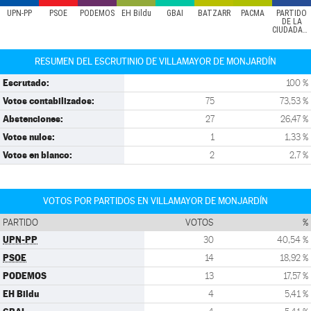
UPN-PP
PSOE
PODEMOS
EH Bildu
GBAI
BATZARR
PACMA
PARTIDO
DE LA
CIUDADANÍA
RESUMEN DEL ESCRUTINIO DE VILLAMAYOR DE MONJARDÍN
Escrutado:
100 %
Votos contabilizados:
75
73,53 %
Abstenciones:
27
26,47 %
Votos nulos:
1
1,33 %
Votos en blanco:
2
2,7 %
VOTOS POR PARTIDOS EN VILLAMAYOR DE MONJARDÍN
PARTIDO
VOTOS
%
UPN-PP
30
40,54 %
PSOE
14
18,92 %
PODEMOS
13
17,57 %
EH Bildu
4
5,41 %