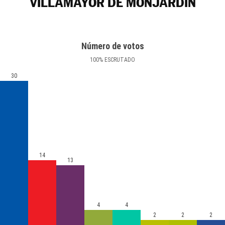
VILLAMAYOR DE MONJARDÍN
Número de votos
100
%
ESCRUTADO
30
14
13
4
4
2
2
2