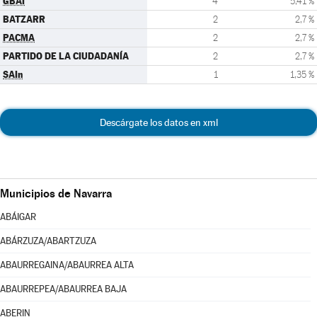
GBAI
4
5,41 %
BATZARR
2
2,7 %
PACMA
2
2,7 %
PARTIDO DE LA CIUDADANÍA
2
2,7 %
SAIn
1
1,35 %
Descárgate los datos en xml
Municipios de Navarra
ABÁIGAR
ABÁRZUZA/ABARTZUZA
ABAURREGAINA/ABAURREA ALTA
ABAURREPEA/ABAURREA BAJA
ABERIN