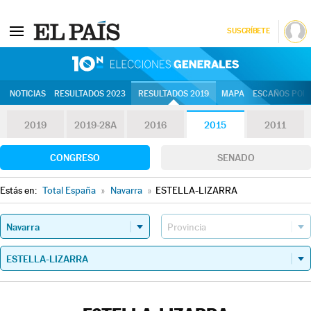
SUSCRÍBETE
10N | Eleccion
NOTICIAS
RESULTADOS 2023
RESULTADOS 2019
MAPA
ESCAÑOS POR 
2019
2019-28A
2016
2015
2011
CONGRESO
SENADO
Estás en:
Total España
»
Navarra
»
ESTELLA-LIZARRA