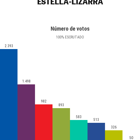
ESTELLA-LIZARRA
Número de votos
100
%
ESCRUTADO
2.393
1.498
982
893
583
513
326
50