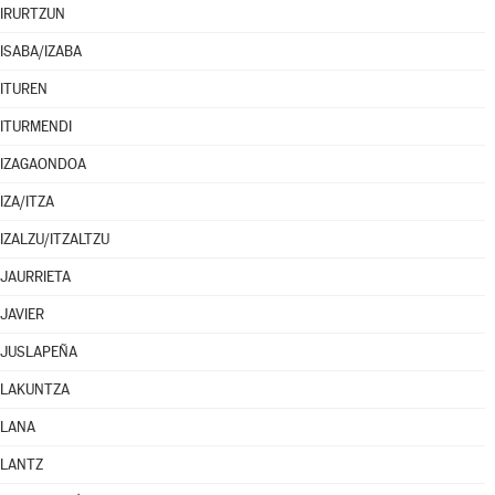
IRURTZUN
ISABA/IZABA
ITUREN
ITURMENDI
IZAGAONDOA
IZA/ITZA
IZALZU/ITZALTZU
JAURRIETA
JAVIER
JUSLAPEÑA
LAKUNTZA
LANA
LANTZ