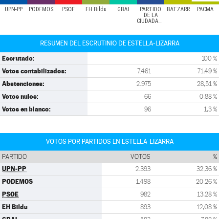
UPN-PP
PODEMOS
PSOE
EH Bildu
GBAI
PARTIDO
BATZARR
PACMA
DE LA
CIUDADANÍA
RESUMEN DEL ESCRUTINIO DE ESTELLA-LIZARRA
Escrutado:
100 %
Votos contabilizados:
7.461
71,49 %
Abstenciones:
2.975
28,51 %
Votos nulos:
66
0,88 %
Votos en blanco:
96
1,3 %
VOTOS POR PARTIDOS EN ESTELLA-LIZARRA
PARTIDO
VOTOS
%
UPN-PP
2.393
32,36 %
PODEMOS
1.498
20,26 %
PSOE
982
13,28 %
EH Bildu
893
12,08 %