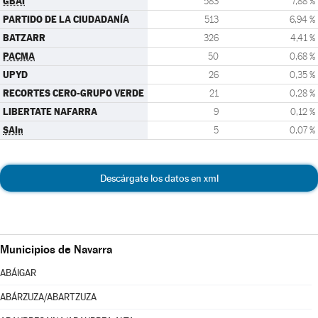
GBAI
583
7,88 %
PARTIDO DE LA CIUDADANÍA
513
6,94 %
BATZARR
326
4,41 %
PACMA
50
0,68 %
UPYD
26
0,35 %
RECORTES CERO-GRUPO VERDE
21
0,28 %
LIBERTATE NAFARRA
9
0,12 %
SAIn
5
0,07 %
Descárgate los datos en xml
Municipios de Navarra
ABÁIGAR
ABÁRZUZA/ABARTZUZA