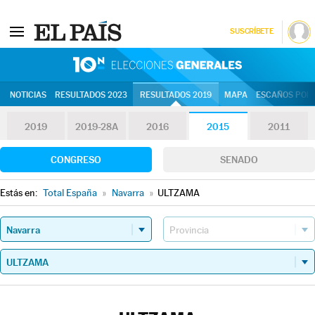
SUSCRÍBETE
10N | Eleccion
NOTICIAS
RESULTADOS 2023
RESULTADOS 2019
MAPA
ESCAÑOS POR 
2019
2019-28A
2016
2015
2011
CONGRESO
SENADO
Estás en:
Total España
»
Navarra
»
ULTZAMA