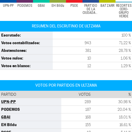
UPN-PP
PODEMOS
GBAI
EH Bildu
PSOE
PARTIDO
BATZARR
RECORTES
DE LA
CERO-
CIUDADANÍA
GRUPO
VERDE
RESUMEN DEL ESCRUTINIO DE ULTZAMA
Escrutado:
100 %
Votos contabilizados:
943
71,22 %
Abstenciones:
381
28,78 %
Votos nulos:
10
1,06 %
Votos en blanco:
12
1,29 %
VOTOS POR PARTIDOS EN ULTZAMA
PARTIDO
VOTOS
%
UPN-PP
289
30,98 %
PODEMOS
187
20,04 %
GBAI
168
18,01 %
EH Bildu
155
16,61 %