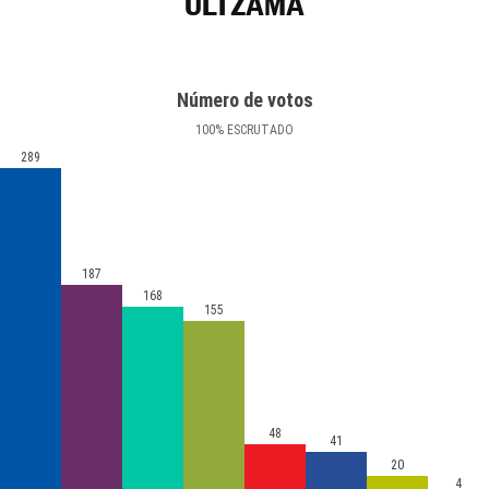
ULTZAMA
Número de votos
100
%
ESCRUTADO
289
187
168
155
48
41
20
4