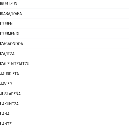
IRURTZUN
ISABA/IZABA
ITUREN
ITURMENDI
IZAGAONDOA
IZA/ITZA
IZALZU/ITZALTZU
JAURRIETA
JAVIER
JUSLAPEÑA
LAKUNTZA
LANA
LANTZ