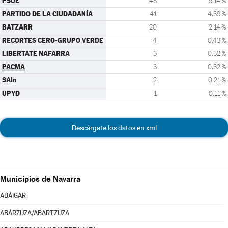
PSOE
48
5,14 %
PARTIDO DE LA CIUDADANÍA
41
4,39 %
BATZARR
20
2,14 %
RECORTES CERO-GRUPO VERDE
4
0,43 %
LIBERTATE NAFARRA
3
0,32 %
PACMA
3
0,32 %
SAIn
2
0,21 %
UPYD
1
0,11 %
Descárgate los datos en xml
Municipios de Navarra
ABÁIGAR
ABÁRZUZA/ABARTZUZA