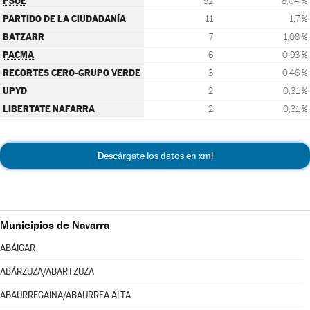
PSOE
52
8,04 %
PARTIDO DE LA CIUDADANÍA
11
1,7 %
BATZARR
7
1,08 %
PACMA
6
0,93 %
RECORTES CERO-GRUPO VERDE
3
0,46 %
UPYD
2
0,31 %
LIBERTATE NAFARRA
2
0,31 %
Descárgate los datos en xml
Municipios de Navarra
ABÁIGAR
ABÁRZUZA/ABARTZUZA
ABAURREGAINA/ABAURREA ALTA