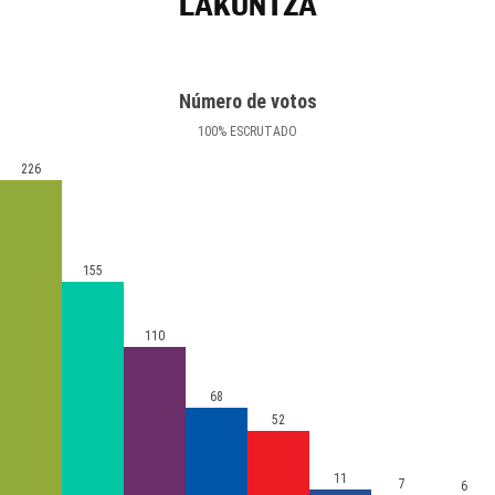
LAKUNTZA
Número de votos
100
%
ESCRUTADO
226
155
110
68
52
11
7
6