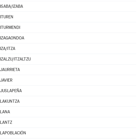
ISABA/IZABA
ITUREN
ITURMENDI
IZAGAONDOA
IZA/ITZA
IZALZU/ITZALTZU
JAURRIETA
JAVIER
JUSLAPEÑA
LAKUNTZA
LANA
LANTZ
LAPOBLACIÓN