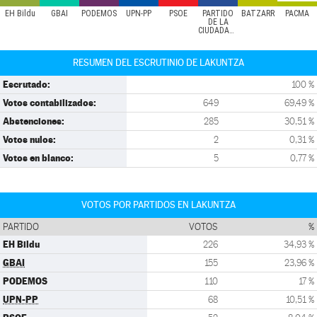
EH Bildu
GBAI
PODEMOS
UPN-PP
PSOE
PARTIDO
BATZARR
PACMA
DE LA
CIUDADANÍA
RESUMEN DEL ESCRUTINIO DE LAKUNTZA
Escrutado:
100 %
Votos contabilizados:
649
69,49 %
Abstenciones:
285
30,51 %
Votos nulos:
2
0,31 %
Votos en blanco:
5
0,77 %
VOTOS POR PARTIDOS EN LAKUNTZA
PARTIDO
VOTOS
%
EH Bildu
226
34,93 %
GBAI
155
23,96 %
PODEMOS
110
17 %
UPN-PP
68
10,51 %