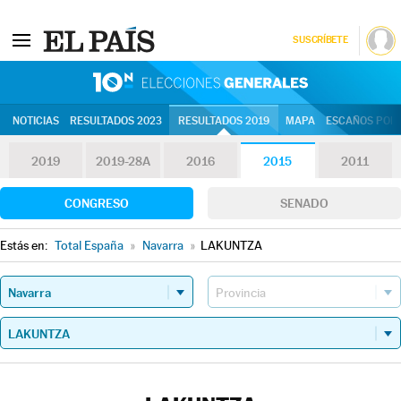
SUSCRÍBETE
10N | Eleccion
NOTICIAS
RESULTADOS 2023
RESULTADOS 2019
MAPA
ESCAÑOS POR 
2019
2019-28A
2016
2015
2011
CONGRESO
SENADO
Estás en:
Total España
»
Navarra
»
LAKUNTZA