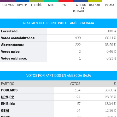
PODEMOS
UPN-PP
EH Bildu
GBAI
PSOE
PARTIDO
BATZARR
PACMA
DE LA
CIUDADANÍA
RESUMEN DEL ESCRUTINIO DE AMÉSCOA BAJA
Escrutado:
100 %
Votos contabilizados:
439
66,41 %
Abstenciones:
222
33,59 %
Votos nulos:
2
0,46 %
Votos en blanco:
1
0,23 %
VOTOS POR PARTIDOS EN AMÉSCOA BAJA
PARTIDO
VOTOS
%
PODEMOS
134
30,66 %
UPN-PP
124
28,38 %
EH Bildu
57
13,04 %
GBAI
54
12,36 %