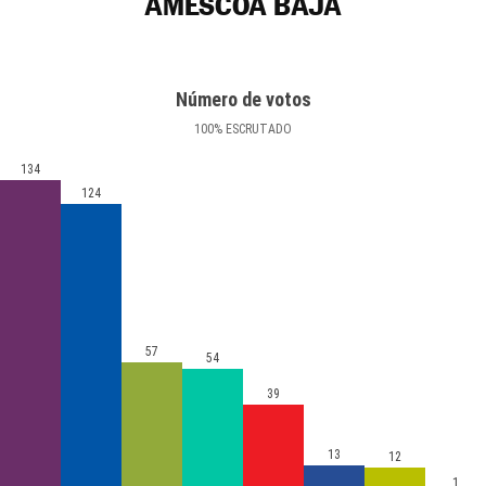
AMÉSCOA BAJA
Número de votos
100
%
ESCRUTADO
134
124
57
54
39
13
12
1