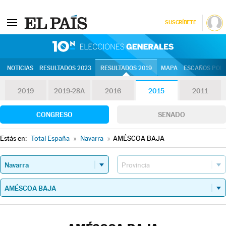
SUSCRÍBETE
10N | Eleccion
NOTICIAS
RESULTADOS 2023
RESULTADOS 2019
MAPA
ESCAÑOS POR 
2019
2019-28A
2016
2015
2011
CONGRESO
SENADO
Estás en:
Total España
»
Navarra
»
AMÉSCOA BAJA