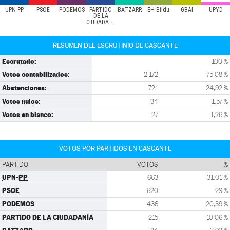
UPN-PP
PSOE
PODEMOS
PARTIDO
BATZARR
EH Bildu
GBAI
UPYD
DE LA
CIUDADANÍA
RESUMEN DEL ESCRUTINIO DE CASCANTE
Escrutado:
100 %
Votos contabilizados:
2.172
75,08 %
Abstenciones:
721
24,92 %
Votos nulos:
34
1,57 %
Votos en blanco:
27
1,26 %
VOTOS POR PARTIDOS EN CASCANTE
PARTIDO
VOTOS
%
UPN-PP
663
31,01 %
PSOE
620
29 %
PODEMOS
436
20,39 %
PARTIDO DE LA CIUDADANÍA
215
10,06 %