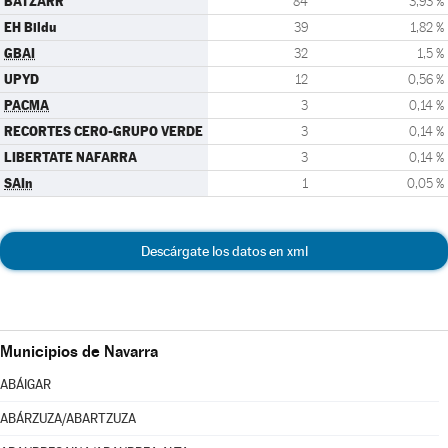
BATZARR
84
3,93 %
EH Bildu
39
1,82 %
GBAI
32
1,5 %
UPYD
12
0,56 %
PACMA
3
0,14 %
RECORTES CERO-GRUPO VERDE
3
0,14 %
LIBERTATE NAFARRA
3
0,14 %
SAIn
1
0,05 %
Descárgate los datos en xml
Municipios de Navarra
ABÁIGAR
ABÁRZUZA/ABARTZUZA