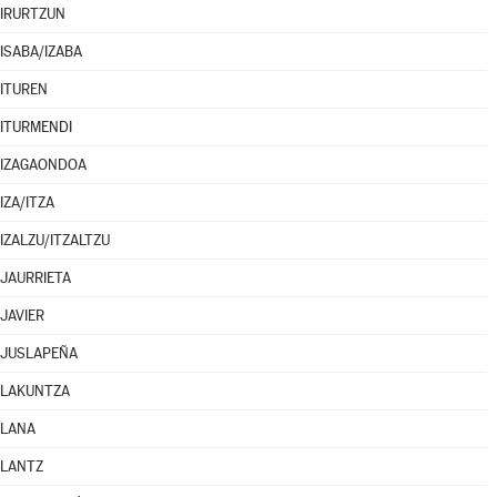
IRURTZUN
ISABA/IZABA
ITUREN
ITURMENDI
IZAGAONDOA
IZA/ITZA
IZALZU/ITZALTZU
JAURRIETA
JAVIER
JUSLAPEÑA
LAKUNTZA
LANA
LANTZ