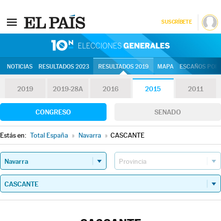
SUSCRÍBETE
10N | Eleccion
NOTICIAS
RESULTADOS 2023
RESULTADOS 2019
MAPA
ESCAÑOS POR 
2019
2019-28A
2016
2015
2011
CONGRESO
SENADO
Estás en:
Total España
»
Navarra
»
CASCANTE