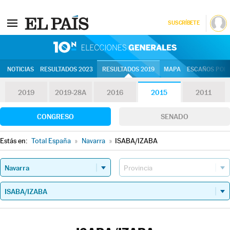
SUSCRÍBETE
10N | Eleccion
NOTICIAS
RESULTADOS 2023
RESULTADOS 2019
MAPA
ESCAÑOS POR 
2019
2019-28A
2016
2015
2011
CONGRESO
SENADO
Estás en:
Total España
»
Navarra
»
ISABA/IZABA