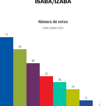
ISABA/IZABA
Número de votos
100
%
ESCRUTADO
71
59
45
32
26
19
8
1