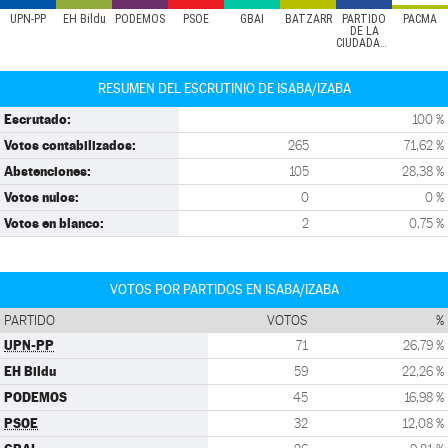
UPN-PP
EH Bildu
PODEMOS
PSOE
GBAI
BATZARR
PARTIDO
PACMA
DE LA
CIUDADANÍA
RESUMEN DEL ESCRUTINIO DE ISABA/IZABA
Escrutado:
100 %
Votos contabilizados:
265
71,62 %
Abstenciones:
105
28,38 %
Votos nulos:
0
0 %
Votos en blanco:
2
0,75 %
VOTOS POR PARTIDOS EN ISABA/IZABA
PARTIDO
VOTOS
%
UPN-PP
71
26,79 %
EH Bildu
59
22,26 %
PODEMOS
45
16,98 %
PSOE
32
12,08 %