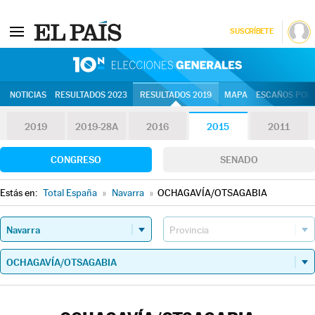
SUSCRÍBETE
10N | Eleccion
NOTICIAS
RESULTADOS 2023
RESULTADOS 2019
MAPA
ESCAÑOS POR 
2019
2019-28A
2016
2015
2011
CONGRESO
SENADO
Estás en:
Total España
»
Navarra
»
OCHAGAVÍA/OTSAGABIA