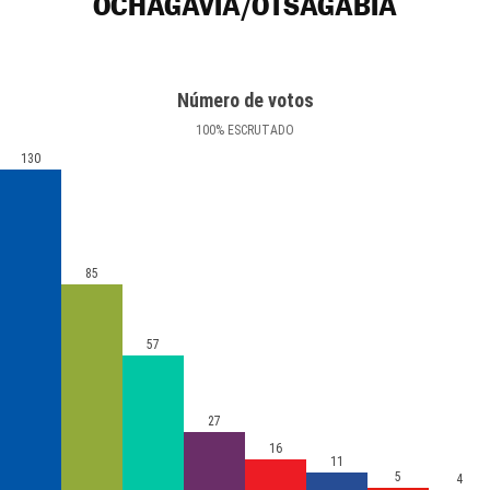
OCHAGAVÍA/OTSAGABIA
Número de votos
100
%
ESCRUTADO
130
85
57
27
16
11
5
4