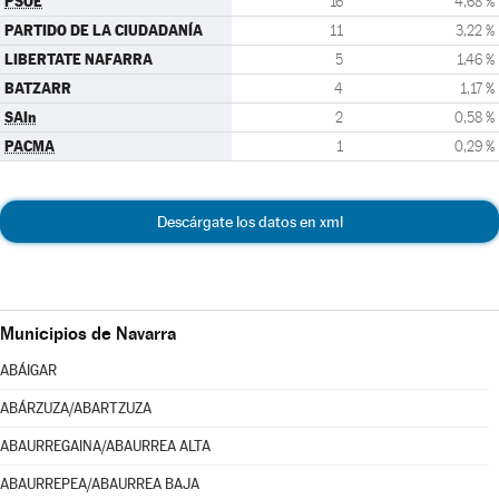
PSOE
16
4,68 %
PARTIDO DE LA CIUDADANÍA
11
3,22 %
LIBERTATE NAFARRA
5
1,46 %
BATZARR
4
1,17 %
SAIn
2
0,58 %
PACMA
1
0,29 %
Descárgate los datos en xml
Municipios de Navarra
ABÁIGAR
ABÁRZUZA/ABARTZUZA
ABAURREGAINA/ABAURREA ALTA
ABAURREPEA/ABAURREA BAJA