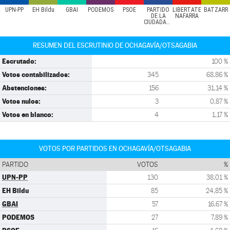
UPN-PP
EH Bildu
GBAI
PODEMOS
PSOE
PARTIDO
LIBERTATE
BATZARR
DE LA
NAFARRA
CIUDADANÍA
RESUMEN DEL ESCRUTINIO DE OCHAGAVÍA/OTSAGABIA
Escrutado:
100 %
Votos contabilizados:
345
68,86 %
Abstenciones:
156
31,14 %
Votos nulos:
3
0,87 %
Votos en blanco:
4
1,17 %
VOTOS POR PARTIDOS EN OCHAGAVÍA/OTSAGABIA
PARTIDO
VOTOS
%
UPN-PP
130
38,01 %
EH Bildu
85
24,85 %
GBAI
57
16,67 %
PODEMOS
27
7,89 %