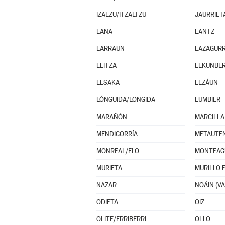
IZALZU/ITZALTZU
JAURRIET
LANA
LANTZ
LARRAUN
LAZAGURR
LEITZA
LEKUNBER
LESAKA
LEZÁUN
LÓNGUIDA/LONGIDA
LUMBIER
MARAÑÓN
MARCILLA
MENDIGORRÍA
METAUTE
MONREAL/ELO
MONTEAG
MURIETA
MURILLO 
NAZAR
ODIETA
OIZ
OLITE/ERRIBERRI
OLLO