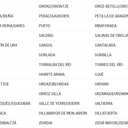
ORONZ/ORONTZE
A/IRUÑA
PERALTA/AZKOIEN
PETILLA DE ARAGÓ
A REINA/GARES
PUEYO
RIBAFORADA
SALDÍAS
SALINAS DE ORO/JA
ÍN DE UNX
SANSOL
SANTACARA
SORLADA
SUNBILLA
TORRALBA DEL RÍO
TORRES DEL RÍO
UHARTE ARAKIL
UJUÉ
NTZUE
URDAZUBI/URDAX
URDIAIN
URROZ-VILLA
URZAINQUI/URZAINK
 EGÜÉS/EGUESIBAR
VALLE DE YERRI/DEIERRI
VALTIERRA
NCA
VILLAMAYOR DE MONJARDÍN
VILLATUERTA
ZABALTZA
ZIORDIA
ZIZUR MAYOR/ZIZU