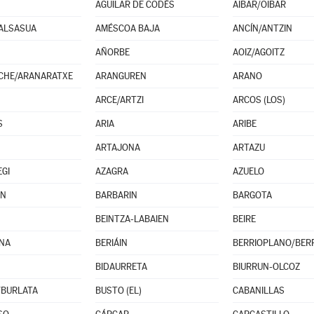
AGUILAR DE CODÉS
AIBAR/OIBAR
ALSASUA
AMÉSCOA BAJA
ANCÍN/ANTZIN
AÑORBE
AOIZ/AGOITZ
CHE/ARANARATXE
ARANGUREN
ARANO
ARCE/ARTZI
ARCOS (LOS)
S
ARIA
ARIBE
ARTAJONA
ARTAZU
EGI
AZAGRA
AZUELO
IN
BARBARIN
BARGOTA
BEINTZA-LABAIEN
BEIRE
NA
BERIÁIN
BERRIOPLANO/BERR
BIDAURRETA
BIURRUN-OLCOZ
/BURLATA
BUSTO (EL)
CABANILLAS