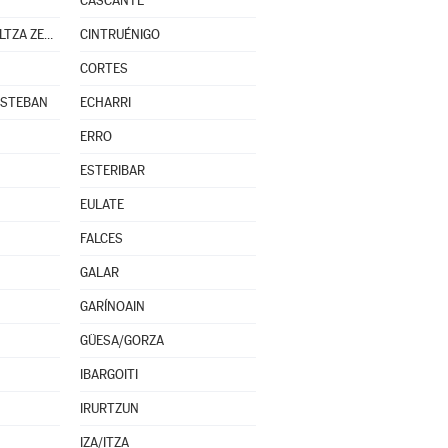
CASCANTE
CENDEA DE OLZA/OLTZA ZENDEA
CINTRUÉNIGO
CORTES
ESTEBAN
ECHARRI
ERRO
ESTERIBAR
EULATE
FALCES
GALAR
GARÍNOAIN
GÜESA/GORZA
IBARGOITI
IRURTZUN
IZA/ITZA