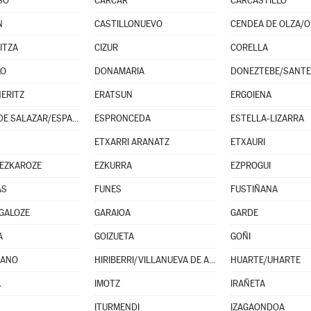
SO
CÁRCAR
CARCASTILLO
N
CASTILLONUEVO
RITZA
CIZUR
CORELLA
LO
DONAMARIA
DONEZTEBE/SANT
NERITZ
ERATSUN
ERGOIENA
ESPARZA DE SALAZAR/ESPARTZA ZARAITZU
ESPRONCEDA
ESTELLA-LIZARRA
ETXARRI ARANATZ
ETXAURI
EZKAROZE
EZKURRA
EZPROGUI
AS
FUNES
FUSTIÑANA
GALOZE
GARAIOA
GARDE
A
GOIZUETA
GOÑI
LANO
HIRIBERRI/VILLANUEVA DE AEZKOA
HUARTE/UHARTE
A
IMOTZ
IRAÑETA
ITURMENDI
IZAGAONDOA