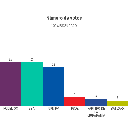
Número de votos
100
%
ESCRUTADO
25
25
22
5
4
3
PODEMOS
GBAI
UPN-PP
PSOE
PARTIDO DE
BATZARR
LA
CIUDADANÍA