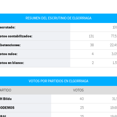
RESUMEN DEL ESCRUTINIO DE ELGORRIAGA
scrutado:
10
otos contabilizados:
131
77,5
bstenciones:
38
22,4
otos nulos:
4
3,0
otos en blanco:
2
1,5
VOTOS POR PARTIDOS EN ELGORRIAGA
ARTIDO
VOTOS
H Bildu
40
31,
PODEMOS
25
19,6
BAI
25
19,6