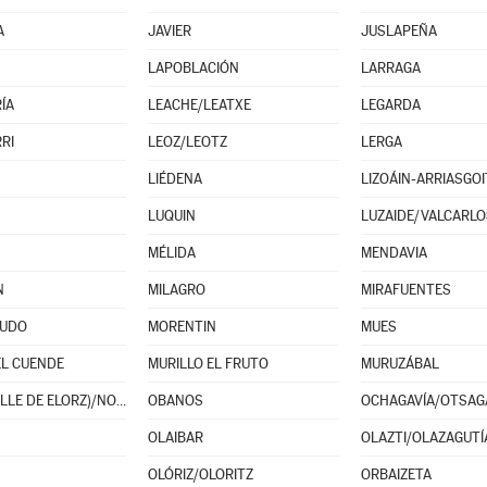
A
JAVIER
JUSLAPEÑA
LAPOBLACIÓN
LARRAGA
ÍA
LEACHE/LEATXE
LEGARDA
RI
LEOZ/LEOTZ
LERGA
LIÉDENA
LIZOÁIN-ARRIASGOI
LUQUIN
LUZAIDE/VALCARLO
MÉLIDA
MENDAVIA
N
MILAGRO
MIRAFUENTES
UDO
MORENTIN
MUES
EL CUENDE
MURILLO EL FRUTO
MURUZÁBAL
NOÁIN (VALLE DE ELORZ)/NOAIN (ELORTZIBAR)
OBANOS
OCHAGAVÍA/OTSAG
OLAIBAR
OLAZTI/OLAZAGUTÍ
OLÓRIZ/OLORITZ
ORBAIZETA