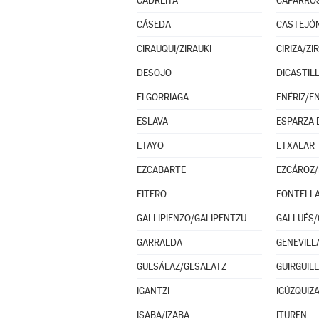
CADREITA
CAPARRO
CÁSEDA
CASTEJÓ
CIRAUQUI/ZIRAUKI
CIRIZA/ZI
DESOJO
DICASTIL
ELGORRIAGA
ENÉRIZ/E
ESLAVA
ETAYO
ETXALAR
EZCABARTE
EZCÁROZ/
FITERO
FONTELL
GALLIPIENZO/GALIPENTZU
GALLUÉS/
GARRALDA
GENEVILL
GUESÁLAZ/GESALATZ
GUIRGUIL
IGANTZI
IGÚZQUIZ
ISABA/IZABA
ITUREN