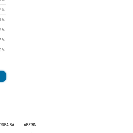
2 %
4 %
5 %
6 %
9 %
ABAURREPEA/ABAURREA BAJA
ABERIN