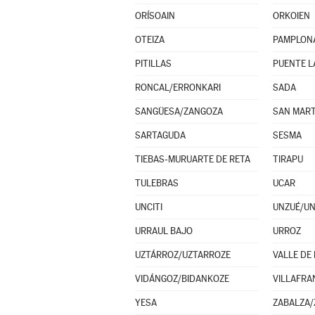
ORÍSOAIN
ORKOIEN
OTEIZA
PAMPLON
PITILLAS
PUENTE L
RONCAL/ERRONKARI
SADA
SANGÜESA/ZANGOZA
SAN MART
SARTAGUDA
SESMA
TIEBAS-MURUARTE DE RETA
TIRAPU
TULEBRAS
UCAR
UNCITI
UNZUÉ/U
URRAUL BAJO
URROZ
UZTÁRROZ/UZTARROZE
VALLE DE
VIDÁNGOZ/BIDANKOZE
VILLAFRA
YESA
ZABALZA/