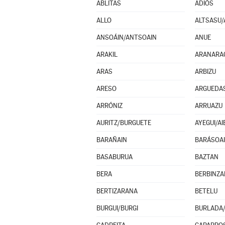
ABLITAS
ADIÓS
ALLO
ALTSASU/
ANSOÁIN/ANTSOAIN
ANUE
ARAKIL
ARANARA
ARAS
ARBIZU
ARESO
ARGUEDA
ARRÓNIZ
ARRUAZU
AURITZ/BURGUETE
AYEGUI/AI
BARAÑAIN
BARÁSOA
BASABURUA
BAZTAN
BERA
BERBINZA
BERTIZARANA
BETELU
BURGUI/BURGI
BURLADA