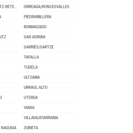
OROZ-BETELU/OROTZ-BETELU
ORREAGA/RONCESVALLES
N
PIEDRAMILLERA
ROMANZADO
ITZ
SAN ADRIÁN
SARRIÉS/SARTZE
TAFALLA
TUDELA
ULTZAMA
URRAUL ALTO
I
UTERGA
VIANA
VILLAVA/ATARRABIA
R NAGUSIA
ZUBIETA