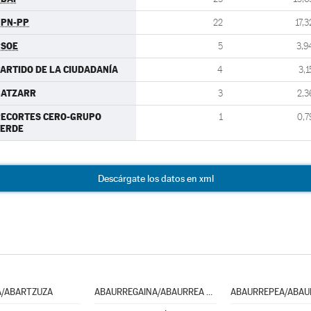
UPN-PP
22
17,3
PSOE
5
3,9
ARTIDO DE LA CIUDADANÍA
4
3,1
BATZARR
3
2,3
RECORTES CERO-GRUPO
1
0,7
VERDE
Descárgate los datos en xml
A/ABARTZUZA
ABAURREGAINA/ABAURREA ALTA